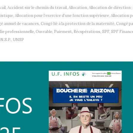
vail
,
Accident sur le chemin du travail
,
Allocation
,
Allocation de direction ;
uistique
,
Allocation pour l’exercice d’une fonction supérieure
,
Allocation 
é annuel de vacances
,
Congé lié à la protection de la maternité
,
Congé pa
ie professionnelle
,
Ouvrable
,
Paiement
,
Récupérations
,
SPF
,
SPF Financ
.N.S.P.
,
UNSP