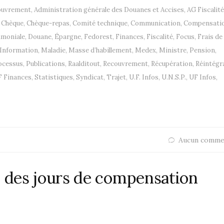
couvrement
,
Administration générale des Douanes et Accises
,
AG Fiscalité
,
Chèque
,
Chèque-repas
,
Comité technique
,
Communication
,
Compensati
imoniale
,
Douane
,
Épargne
,
Fedorest
,
Finances
,
Fiscalité
,
Focus
,
Frais de
Information
,
Maladie
,
Masse d’habillement
,
Medex
,
Ministre
,
Pension
,
ocessus
,
Publications
,
Raalditout
,
Recouvrement
,
Récupération
,
Réintégr
 Finances
,
Statistiques
,
Syndicat
,
Trajet
,
U.F. Infos
,
U.N.S.P.
,
UF Infos
,
Aucun comme
i des jours de compensation