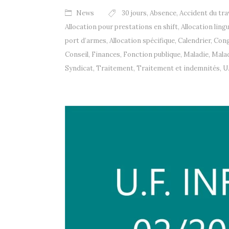
News
30 jours
,
Absence
,
Accident du tra
Allocation pour prestations en shift
,
Allocation ling
port d’armes
,
Allocation spécifique
,
Calendrier
,
Cong
Conseil
,
Finances
,
Fonction publique
,
Maladie
,
Malad
Syndicat
,
Traitement
,
Traitement et indemnités
,
U