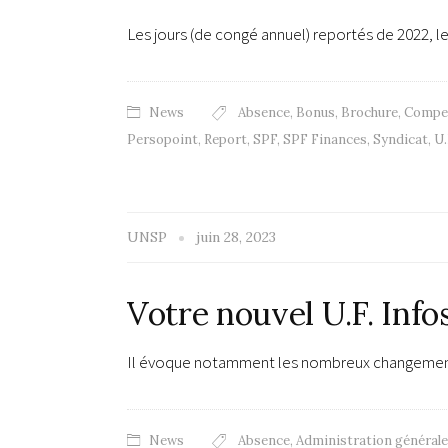
Les jours (de congé annuel) reportés de 2022, l
News
Absence
,
Bonus
,
Brochure
,
Compe
Persopoint
,
Report
,
SPF
,
SPF Finances
,
Syndicat
,
U.
UNSP
juin 28, 2023
Votre nouvel U.F. Info
Il évoque notamment les nombreux changements 
News
Absence
,
Administration générale