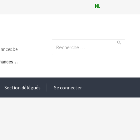
NL
Search for:
nances.be
Finances…
Section délégués
Se connecter