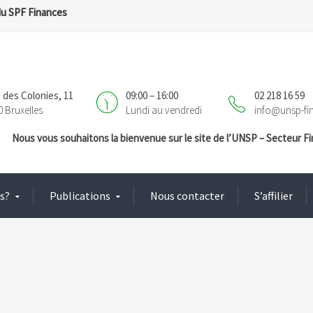
du SPF Finances
 des Colonies, 11
09:00 – 16:00
02 218 16 59
0 Bruxelles
Lundi au vendredi
info@unsp-fi
Nous vous souhaitons la bienvenue sur le site de l’UNSP – Secteur 
s?
Publications
Nous contacter
S’affilier