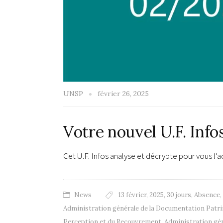
UNSP
février 26, 2025
Votre nouvel U.F. Info
Cet U.F. Infos analyse et décrypte pour vous l
News
13 février
,
2025
,
30 jours
,
Absence
,
Administration générale de la Documentation Patr
Perception et du Recouvrement
,
Administration gén