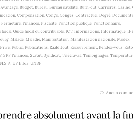
,
Avantage
,
Budget
,
Bureau
,
Bureau satellite
,
Burn-out
,
Carrières
,
Casino
,
ication
,
Compensation
,
Congé
,
Congés
,
Contractuel
,
Degré
,
Documenta
,
Fermeture
,
Finances
,
Fiscalité
,
Fonction publique
,
Fonctionnaire
,
 fiscal
,
Guide fiscal du contribuable
,
ICT
,
Informations
,
Informatique
,
IP
ourg
,
Malade
,
Maladie
,
Manifestation
,
Manifestation nationale
,
Medex
,
Privé
,
Public
,
Publications
,
Raalditout
,
Recouvrement
,
Rendez-vous
,
Reto
F
,
SPF Finances
,
Statut
,
Syndicat
,
Télétravail
,
Témoignages
,
Températur
N.S.P.
,
UF Infos
,
UNSP
Aucun comme
prendre absolument avant la fi