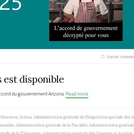
Aucun comme
s est disponible
’accord du gouvernement Arizona.
Read more
Absences
,
Action
,
Administration générale de l'Inspection spéciale des 
imoniale
,
Administration générale de la Fiscalité
,
Administration générale
érale de la Trésorerie
,
Administration générale des Douanes et Accises
,