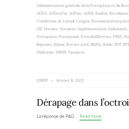
Administration générale de la Perception et du Re
AGDA
,
AGDocPat
,
AGFisc
,
AGPR
,
Basket
,
Brochures
Conditions de travail
,
Congés
,
Documentation patr
GE
,
Horaire
,
Horaires
,
Implémentation
,
Indemnité
,
Perception
,
Persopoint
,
PersoSelfService
,
PME
,
Pr
Réponse
,
Séjour
,
Service actif
,
Shifts
,
Solde
,
SPF
,
SPF
Uniforme
,
UNSP
,
Vacances
UNSP
février 8, 2023
Dérapage dans l’octro
La réponse de P&O…
Read more