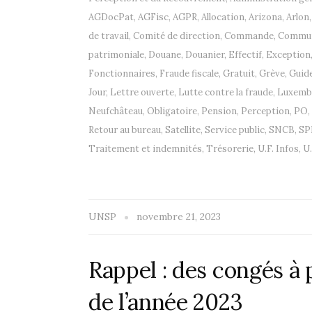
AGDocPat
,
AGFisc
,
AGPR
,
Allocation
,
Arizona
,
Arlon
de travail
,
Comité de direction
,
Commande
,
Commun
patrimoniale
,
Douane
,
Douanier
,
Effectif
,
Exception
Fonctionnaires
,
Fraude fiscale
,
Gratuit
,
Grève
,
Guide
Jour
,
Lettre ouverte
,
Lutte contre la fraude
,
Luxemb
Neufchâteau
,
Obligatoire
,
Pension
,
Perception
,
PO
,
Retour au bureau
,
Satellite
,
Service public
,
SNCB
,
SP
Traitement et indemnités
,
Trésorerie
,
U.F. Infos
,
U.
UNSP
novembre 21, 2023
Rappel : des congés à 
de l’année 2023