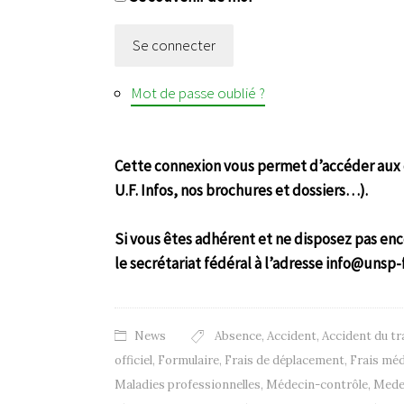
Se connecter
Mot de passe oublié ?
Cette connexion vous permet d’accéder aux c
U.F. Infos, nos brochures et dossiers…).
Si vous êtes adhérent et ne disposez pas enc
le secrétariat fédéral à l’adresse info@unsp-
News
Absence
,
Accident
,
Accident du tr
officiel
,
Formulaire
,
Frais de déplacement
,
Frais mé
Maladies professionnelles
,
Médecin-contrôle
,
Mede