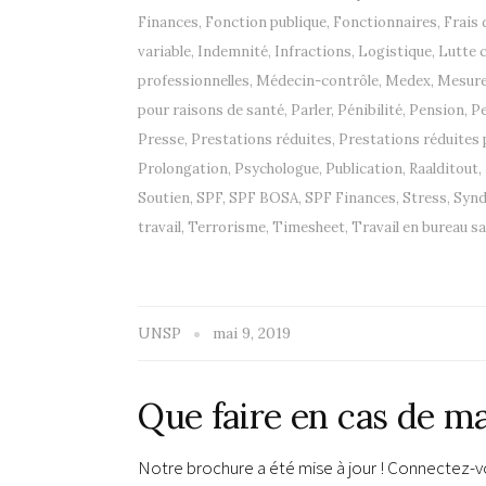
Finances
,
Fonction publique
,
Fonctionnaires
,
Frais
variable
,
Indemnité
,
Infractions
,
Logistique
,
Lutte c
professionnelles
,
Médecin-contrôle
,
Medex
,
Mesure 
pour raisons de santé
,
Parler
,
Pénibilité
,
Pension
,
P
Presse
,
Prestations réduites
,
Prestations réduites 
Prolongation
,
Psychologue
,
Publication
,
Raalditout
,
Soutien
,
SPF
,
SPF BOSA
,
SPF Finances
,
Stress
,
Synd
travail
,
Terrorisme
,
Timesheet
,
Travail en bureau sa
UNSP
mai 9, 2019
Que faire en cas de ma
Notre brochure a été mise à jour ! Connectez-