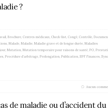
ladie ?
avail
,
Brochure
,
Centres médicaux
,
Check-list
,
Congé
,
Contrôle
,
Documen
tions
,
Malade
,
Maladie
,
Maladie grave et de longue durée
,
Maladies
jour
,
Mutation
,
Mutation temporaire pour raisons de santé
,
PO
,
Prestat
les
,
Procédure d’arbitrage
,
Prolongation
,
Publication
,
SPF Finances
,
Synd
Aucun comme
as de maladie ou d’accident du