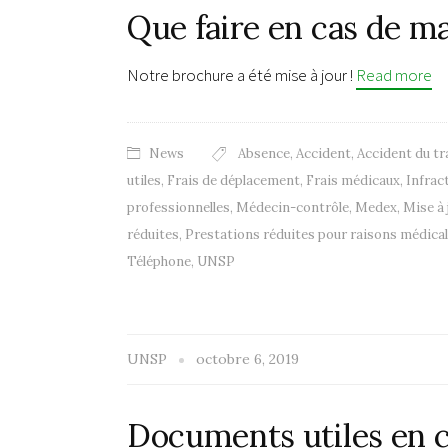
Que faire en cas de ma
Notre brochure a été mise à jour !
Read more
News
Absence
,
Accident
,
Accident du tr
utiles
,
Frais de déplacement
,
Frais médicaux
,
Infrac
professionnelles
,
Médecin-contrôle
,
Medex
,
Mise à 
réduites
,
Prestations réduites pour raisons médica
Téléphone
,
UNSP
UNSP
octobre 6, 2019
Documents utiles en c