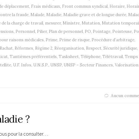
 de déplacement
,
Frais médicaux
,
Front commun syndical
,
Horaire
,
Horai
ontre la fraude
,
Malade
,
Maladie
,
Maladie grave et de longue durée
,
Malad
de la charge de travail
,
mesurer
,
Ministre
,
Mutation
,
Mutation temporai
ensions
,
Personnel
,
Pilier
,
Plan de personnel
,
PO
,
Pointage
,
Pointeuse
,
Po
pour raisons médicales
,
Prime
,
Prime de risque
,
Procédure d’arbitrage
,
Rachat
,
Réformes
,
Régime 2
,
Réorganisation
,
Respect
,
Sécurité juridique
,
icat
,
Tantièmes préférentiels
,
Tasksheet
,
Téléphone
,
Télétravail
,
Temps 
tellite
,
U.F. Infos
,
U.N.S.P.
,
UNSP
,
UNSP – Secteur Finances
,
Valorisation
Aucun comme
ladie ?
vous pour la consulter…