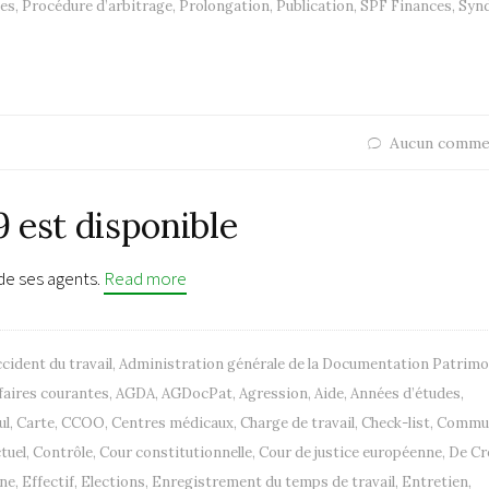
les
,
Procédure d’arbitrage
,
Prolongation
,
Publication
,
SPF Finances
,
Synd
Aucun comme
9 est disponible
 de ses agents.
Read more
cident du travail
,
Administration générale de la Documentation Patrimo
faires courantes
,
AGDA
,
AGDocPat
,
Agression
,
Aide
,
Années d’études
,
ul
,
Carte
,
CCOO
,
Centres médicaux
,
Charge de travail
,
Check-list
,
Commu
tuel
,
Contrôle
,
Cour constitutionnelle
,
Cour de justice européenne
,
De Cr
ne
,
Effectif
,
Elections
,
Enregistrement du temps de travail
,
Entretien
,