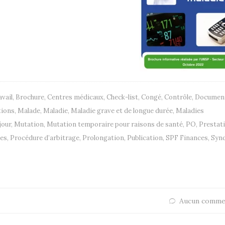
avail
,
Brochure
,
Centres médicaux
,
Check-list
,
Congé
,
Contrôle
,
Documen
tions
,
Malade
,
Maladie
,
Maladie grave et de longue durée
,
Maladies
jour
,
Mutation
,
Mutation temporaire pour raisons de santé
,
PO
,
Prestat
les
,
Procédure d’arbitrage
,
Prolongation
,
Publication
,
SPF Finances
,
Synd
Aucun comme