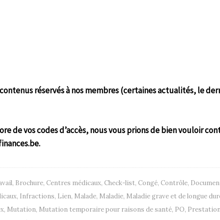
ontenus réservés à nos membres (certaines actualités, le der
ore de vos codes d’accès, nous vous prions de bien vouloir con
finances.be.
avail
,
Brochure
,
Centres médicaux
,
Check-list
,
Congé
,
Contrôle
,
Documen
dicaux
,
Infractions
,
Lien
,
Malade
,
Maladie
,
Maladie grave et de longue dur
x
,
Mutation
,
Mutation temporaire pour raisons de santé
,
PO
,
Prestatio