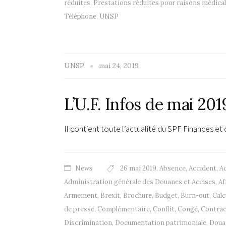
réduites
,
Prestations réduites pour raisons médica
Téléphone
,
UNSP
UNSP
mai 24, 2019
L’U.F. Infos de mai 201
Il contient toute l’actualité du SPF Finances et
News
26 mai 2019
,
Absence
,
Accident
,
Ac
Administration générale des Douanes et Accises
,
Af
Armement
,
Brexit
,
Brochure
,
Budget
,
Burn-out
,
Calc
de presse
,
Complémentaire
,
Conflit
,
Congé
,
Contrac
Discrimination
,
Documentation patrimoniale
,
Doua