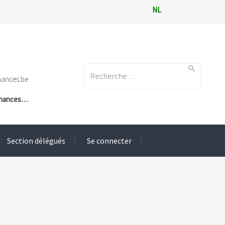
NL
Search for:
nances.be
Finances…
Section délégués
Se connecter