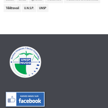
Télétravail
U.N.S.P.
UNSP