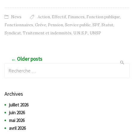
News
Action
,
Effectif
,
Finances
,
Fonction publique
,
Fonctionnaires
,
Grève
,
Pension
,
Service public
,
SPF
,
Statut
,
Syndicat
,
Traitement et indemnités
,
U.N.S.P.
,
UNSP
Post navigation
← Older posts
Recherche:
Archives
juillet 2026
juin 2026
mai 2026
avril 2026