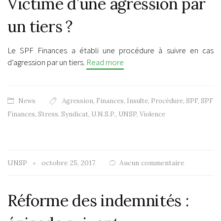
Victime d’une agression par
un tiers ?
Le SPF Finances a établi une procédure à suivre en cas
d’agression par un tiers.
Read more
News
Agression
,
Finances
,
Insulte
,
Procédure
,
SPF
,
SPF
Finances
,
Stress
,
Syndicat
,
U.N.S.P.
,
UNSP
,
Violence
UNSP
octobre 25, 2017
Aucun commentaire
Réforme des indemnités :