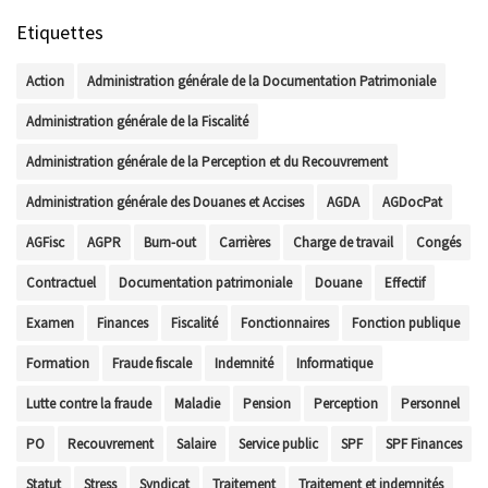
Etiquettes
Action
Administration générale de la Documentation Patrimoniale
Administration générale de la Fiscalité
Administration générale de la Perception et du Recouvrement
Administration générale des Douanes et Accises
AGDA
AGDocPat
AGFisc
AGPR
Burn-out
Carrières
Charge de travail
Congés
Contractuel
Documentation patrimoniale
Douane
Effectif
Examen
Finances
Fiscalité
Fonctionnaires
Fonction publique
Formation
Fraude fiscale
Indemnité
Informatique
Lutte contre la fraude
Maladie
Pension
Perception
Personnel
PO
Recouvrement
Salaire
Service public
SPF
SPF Finances
Statut
Stress
Syndicat
Traitement
Traitement et indemnités