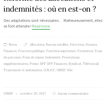
indemnités : où en est-on ?
Des adaptations sont nécessaires… Malheureusement, elles
se font attendre !
Read more
News
Allocation
,
Bureau satellite
,
Direction
,
Dossier
,
Finances
,
Fonction publique
,
Fonction supérieure
,
Formation
,
Frais
de parcours
,
Frais de séjour
,
Indemnité
,
Prestations
supplémentaires
,
Prime
,
SPF
,
SPF Finances
,
Syndicat
,
Télétravail
,
Traitement et indemnités
,
U.N.S.P.
,
UNSP
,
Vélo
UNSP
octobre 20, 2017
Aucun commentaire