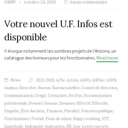
UNSP
octobre 24, 2024
Aucun commentaire
Votre nouvel U.F. Infos est
disponible
Il évoque notamment les sombres projets de l’Arizona, un
catalogue des horreurs pour les fonctionnaires.
Read more
News
2023
,
2025
,
4/5e
,
Action
,
AGDA
,
AGFisc
,
AGPR
,
Analyse
,
Bien-être
,
Bureau
,
Bureau satellite
,
Comité de direction
,
Communication
,
Congé
,
Cotisation
,
DocPat
,
Documentation
patrimoniale
,
Dossier
,
Douane
,
Douanes
,
Effectif
,
Effectifs
,
Enquête
,
État des lieux
,
Finances
,
Fiscalité
,
Fonction publique
,
Fonctionnaire
,
Forfait
,
Frais de séjour
,
Happy washing
,
ICT
,
Inaptitude
,
Indemnité
,
Indexation
,
ISI
,
Jour
,
Lettre ouverte
,