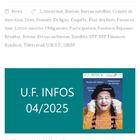
News
2
,
Anonymat
,
Bureau
,
Bureau satellite
,
Comité de
direction
,
Deux
,
Dossier
,
En ligne
,
Enquête
,
État des lieux
,
Finances
,
Jour
,
Lettre ouverte
,
Obligatoire
,
Participation
,
Position
,
Réponse
,
Résultat
,
Retour
,
Retour au bureau
,
Satellite
,
SPF
,
SPF Finances
,
Syndicat
,
Télétravail
,
U.N.S.P.
,
UNSP