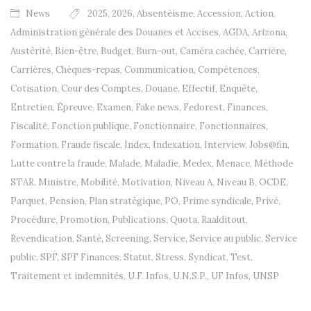
News
2025
,
2026
,
Absentéisme
,
Accession
,
Action
,
Administration générale des Douanes et Accises
,
AGDA
,
Arizona
,
Austérité
,
Bien-être
,
Budget
,
Burn-out
,
Caméra cachée
,
Carrière
,
Carrières
,
Chèques-repas
,
Communication
,
Compétences
,
Cotisation
,
Cour des Comptes
,
Douane
,
Effectif
,
Enquête
,
Entretien
,
Épreuve
,
Examen
,
Fake news
,
Fedorest
,
Finances
,
Fiscalité
,
Fonction publique
,
Fonctionnaire
,
Fonctionnaires
,
Formation
,
Fraude fiscale
,
Index
,
Indexation
,
Interview
,
Jobs@fin
,
Lutte contre la fraude
,
Malade
,
Maladie
,
Medex
,
Menace
,
Méthode
STAR
,
Ministre
,
Mobilité
,
Motivation
,
Niveau A
,
Niveau B
,
OCDE
,
Parquet
,
Pension
,
Plan stratégique
,
PO
,
Prime syndicale
,
Privé
,
Procédure
,
Promotion
,
Publications
,
Quota
,
Raalditout
,
Revendication
,
Santé
,
Screening
,
Service
,
Service au public
,
Service
public
,
SPF
,
SPF Finances
,
Statut
,
Stress
,
Syndicat
,
Test
,
Traitement et indemnités
,
U.F. Infos
,
U.N.S.P.
,
UF Infos
,
UNSP