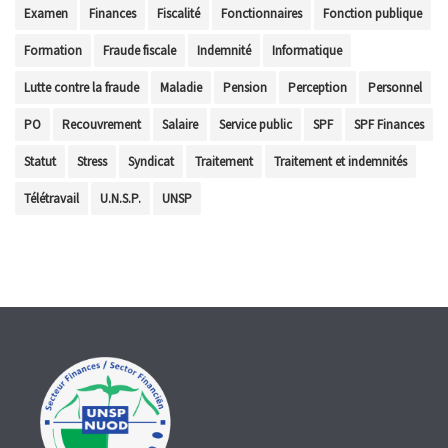
Examen
Finances
Fiscalité
Fonctionnaires
Fonction publique
Formation
Fraude fiscale
Indemnité
Informatique
Lutte contre la fraude
Maladie
Pension
Perception
Personnel
PO
Recouvrement
Salaire
Service public
SPF
SPF Finances
Statut
Stress
Syndicat
Traitement
Traitement et indemnités
Télétravail
U.N.S.P.
UNSP