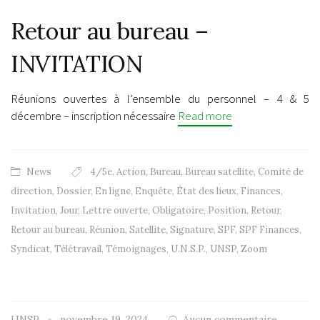
Retour au bureau –
INVITATION
Réunions ouvertes à l’ensemble du personnel – 4 & 5
décembre – inscription nécessaire
Read more
News
4/5e
,
Action
,
Bureau
,
Bureau satellite
,
Comité de
direction
,
Dossier
,
En ligne
,
Enquête
,
État des lieux
,
Finances
,
Invitation
,
Jour
,
Lettre ouverte
,
Obligatoire
,
Position
,
Retour
,
Retour au bureau
,
Réunion
,
Satellite
,
Signature
,
SPF
,
SPF Finances
,
Syndicat
,
Télétravail
,
Témoignages
,
U.N.S.P.
,
UNSP
,
Zoom
UNSP
novembre 19, 2024
Aucun commentaire