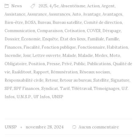
News
2025
,
4/5e
,
Absentéisme
,
Action
,
Argent
,
Assistance
,
Assurance
,
Assurances
,
Auto
,
Avantage
,
Avantages
,
Bien-être
,
BOSA
,
Bureau
,
Bureau satellite
,
Comité de direction
,
Communication
,
Comparaison
,
Cotisation
,
COVER
,
Dérapage
,
Dossier
,
Économie
,
Enquête
,
État des lieux
,
Familiale
,
Famille
,
Finances
,
Fiscalité
,
Fonction publique
,
Fonctionnaire
,
Habitation
,
Incendie
,
Jour
,
Lettre ouverte
,
Malade
,
Maladie
,
Medex
,
Moto
,
Obligatoire
,
Position
,
Presse
,
Privé
,
Public
,
Publications
,
Qualité de
vie
,
Raalditout
,
Rapport
,
Rémunération
,
Réseaux sociaux
,
Responsabilité civile
,
Retour
,
Retour au bureau
,
Satellite
,
Signature
,
SPF
,
SPF Finances
,
Syndicat
,
Tarif
,
Télétravail
,
Témoignages
,
U.F.
Infos
,
U.N.S.P.
,
UF Infos
,
UNSP
UNSP
novembre 28, 2024
Aucun commentaire