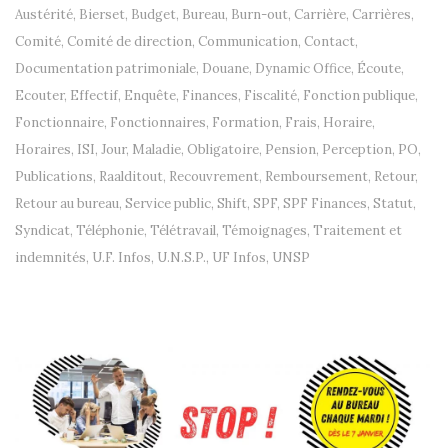
Austérité
,
Bierset
,
Budget
,
Bureau
,
Burn-out
,
Carrière
,
Carrières
,
Comité
,
Comité de direction
,
Communication
,
Contact
,
Documentation patrimoniale
,
Douane
,
Dynamic Office
,
Écoute
,
Ecouter
,
Effectif
,
Enquête
,
Finances
,
Fiscalité
,
Fonction publique
,
Fonctionnaire
,
Fonctionnaires
,
Formation
,
Frais
,
Horaire
,
Horaires
,
ISI
,
Jour
,
Maladie
,
Obligatoire
,
Pension
,
Perception
,
PO
,
Publications
,
Raalditout
,
Recouvrement
,
Remboursement
,
Retour
,
Retour au bureau
,
Service public
,
Shift
,
SPF
,
SPF Finances
,
Statut
,
Syndicat
,
Téléphonie
,
Télétravail
,
Témoignages
,
Traitement et
indemnités
,
U.F. Infos
,
U.N.S.P.
,
UF Infos
,
UNSP