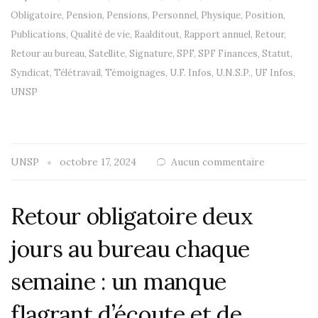
Obligatoire
,
Pension
,
Pensions
,
Personnel
,
Physique
,
Position
,
Publications
,
Qualité de vie
,
Raalditout
,
Rapport annuel
,
Retour
,
Retour au bureau
,
Satellite
,
Signature
,
SPF
,
SPF Finances
,
Statut
,
Syndicat
,
Télétravail
,
Témoignages
,
U.F. Infos
,
U.N.S.P.
,
UF Infos
,
UNSP
UNSP
octobre 17, 2024
Aucun commentaire
Retour obligatoire deux
jours au bureau chaque
semaine : un manque
flagrant d’écoute et de