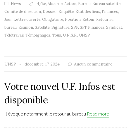
News
4/5e
,
Absurde
,
Action
,
Bureau
,
Bureau satellite
,
Comité de direction
,
Dossier
,
Enquête
,
État des lieux
,
Finances
,
Jour
,
Lettre ouverte
,
Obligatoire
,
Position
,
Retour
,
Retour au
bureau
,
Réunion
,
Satellite
,
Signature
,
SPF
,
SPF Finances
,
Syndicat
,
Télétravail
,
Témoignages
,
Tous
,
U.N.S.P.
,
UNSP
UNSP
décembre 17, 2024
Aucun commentaire
Votre nouvel U.F. Infos est
disponible
Il évoque notamment le retour au bureau
Read more