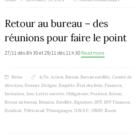
Retour au bureau – des
réunions pour faire le point
27/11 dès 8 h 30 et 29/11 dès 11 h 30
Read more
News
4/5e
,
Action
,
Bureau
,
Bureau satellite
,
Comité de
direction
,
Dossier
,
En ligne
,
Enquête
,
État des lieux
,
Finances
,
Invitation
,
Jour
,
Lettre ouverte
,
Obligatoire
,
Position
,
Retour
,
Retour au bureau
,
Réunion
,
Satellite
,
Signature
,
SPF
,
SPF Finances
,
Syndicat
,
Télétravail
,
Témoignages
,
U.N.S.P.
,
UNSP
,
Zoom