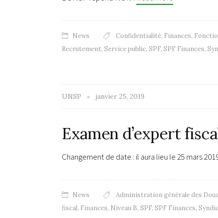
News
Confidentialité
,
Finances
,
Fonctio
Recrutement
,
Service public
,
SPF
,
SPF Finances
,
Syn
UNSP
janvier 25, 2019
Examen d’expert fisca
Changement de date : il aura lieu le 25 mars 201
News
Administration générale des Doua
fiscal
,
Finances
,
Niveau B
,
SPF
,
SPF Finances
,
Syndi