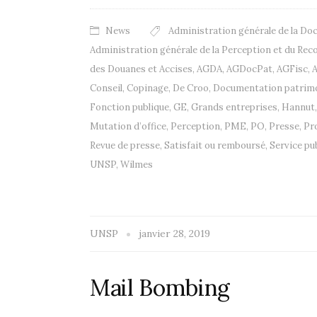
News
Administration générale de la D
Administration générale de la Perception et du Re
des Douanes et Accises
,
AGDA
,
AGDocPat
,
AGFisc
,
Conseil
,
Copinage
,
De Croo
,
Documentation patrimo
Fonction publique
,
GE
,
Grands entreprises
,
Hannut
Mutation d’office
,
Perception
,
PME
,
PO
,
Presse
,
Pr
Revue de presse
,
Satisfait ou remboursé
,
Service pu
UNSP
,
Wilmes
UNSP
janvier 28, 2019
Mail Bombing