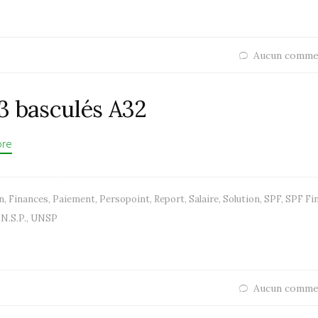
Aucun comme
3 basculés A32
ore
n
,
Finances
,
Paiement
,
Persopoint
,
Report
,
Salaire
,
Solution
,
SPF
,
SPF Fi
.N.S.P.
,
UNSP
Aucun comme