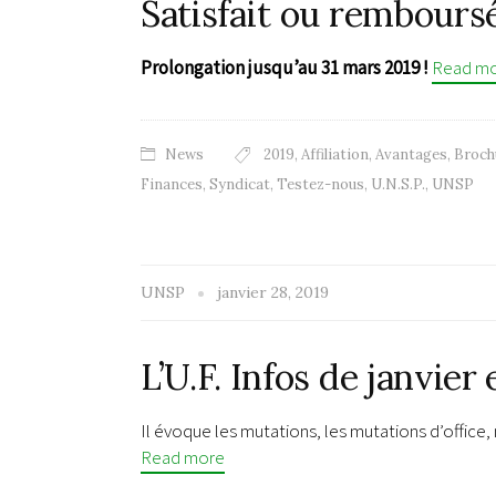
Satisfait ou remboursé
Prolongation jusqu’au 31 mars 2019 !
Read m
News
2019
,
Affiliation
,
Avantages
,
Broch
Finances
,
Syndicat
,
Testez-nous
,
U.N.S.P.
,
UNSP
UNSP
janvier 28, 2019
L’U.F. Infos de janvier
Il évoque les mutations, les mutations d’office, 
Read more