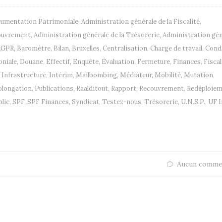
ocumentation Patrimoniale
,
Administration générale de la Fiscalité
,
couvrement
,
Administration générale de la Trésorerie
,
Administration gén
AGPR
,
Baromètre
,
Bilan
,
Bruxelles
,
Centralisation
,
Charge de travail
,
Cond
niale
,
Douane
,
Effectif
,
Enquête
,
Évaluation
,
Fermeture
,
Finances
,
Fiscal
,
Infrastructure
,
Intérim
,
Mailbombing
,
Médiateur
,
Mobilité
,
Mutation
,
olongation
,
Publications
,
Raalditout
,
Rapport
,
Recouvrement
,
Redéploie
blic
,
SPF
,
SPF Finances
,
Syndicat
,
Testez-nous
,
Trésorerie
,
U.N.S.P.
,
UF I
Aucun comme