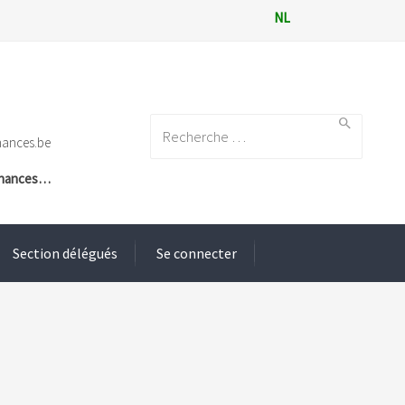
NL
Search for:
nances.be
Finances…
Section délégués
Se connecter