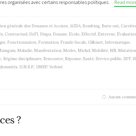
tres organisées avec certains responsables politiques…
Read mor
ion générale des Douanes et Accises
,
AGDA
,
Bombing
,
Burn-out
,
Carrièr
és
,
Contractuel
,
DéFI
,
Dispa
,
Douane
,
Ecolo
,
Effectif
,
Entrevue
,
Évaluatio
que
,
Fonctionnaires
,
Formation
,
Fraude fiscale
,
Gilkinet
,
Informatique
,
aingain
,
Maladie
,
Manifestation
,
Medex
,
Michel
,
Mobilité
,
MR
,
Mutation
c
,
Régime disciplinaire
,
Rencontre
,
Réponse
,
Santé
,
Service public
,
SPF
,
S
ndemnités
,
U.N.S.P.
,
UNSP
,
Verbist
Aucun comme
ces ?