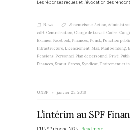
Les réponses reçues et l’évocation des rencon
News
Absentéisme
,
Action
,
Administrat
cdH
,
Centralisation
,
Charge de travail
,
Codex
,
Cong
Examen
,
Facebook
,
Finances
,
Fonck
,
Fonction publi
Infrastructure
,
Licenciement
,
Mail
,
Mail bombing
,
M
Pensions
,
Personnel
,
Plan de personnel
,
Privé
,
Publi
Finances
,
Statut
,
Stress
,
Syndicat
,
Traitement et i
UNSP
janvier 25, 2019
L’intérim au SPF Finan
L’UNSP répond NON !
Read more