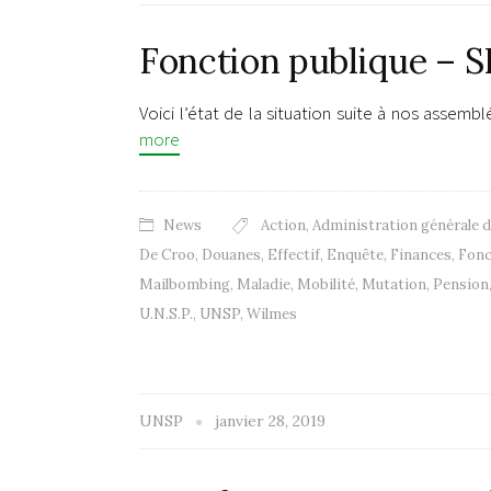
Fonction publique – S
Voici l’état de la situation suite à nos assem
more
News
Action
,
Administration générale 
De Croo
,
Douanes
,
Effectif
,
Enquête
,
Finances
,
Fonc
Mailbombing
,
Maladie
,
Mobilité
,
Mutation
,
Pension
U.N.S.P.
,
UNSP
,
Wilmes
UNSP
janvier 28, 2019