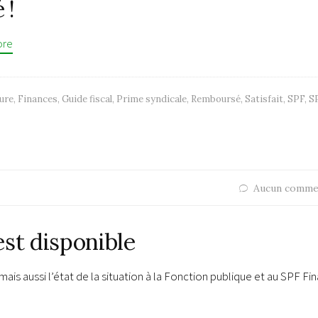
 !
ore
ure
,
Finances
,
Guide fiscal
,
Prime syndicale
,
Remboursé
,
Satisfait
,
SPF
,
S
Aucun comme
 est disponible
mais aussi l’état de la situation à la Fonction publique et au SPF Fi