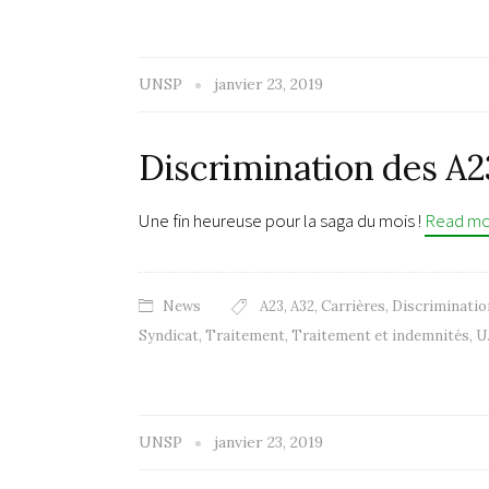
UNSP
janvier 23, 2019
Discrimination des A2
Une fin heureuse pour la saga du mois !
Read m
News
A23
,
A32
,
Carrières
,
Discriminatio
Syndicat
,
Traitement
,
Traitement et indemnités
,
U
UNSP
janvier 23, 2019