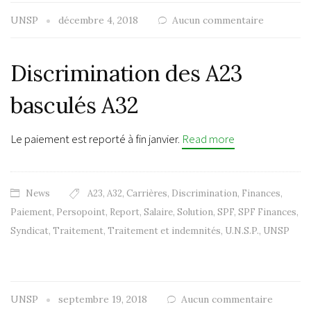
UNSP
décembre 4, 2018
Aucun commentaire
Discrimination des A23
basculés A32
Le paiement est reporté à fin janvier.
Read more
News
A23
,
A32
,
Carrières
,
Discrimination
,
Finances
,
Paiement
,
Persopoint
,
Report
,
Salaire
,
Solution
,
SPF
,
SPF Finances
,
Syndicat
,
Traitement
,
Traitement et indemnités
,
U.N.S.P.
,
UNSP
UNSP
septembre 19, 2018
Aucun commentaire