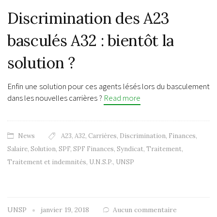
Discrimination des A23
basculés A32 : bientôt la
solution ?
Enfin une solution pour ces agents lésés lors du basculement
dans les nouvelles carrières ?
Read more
News
A23
,
A32
,
Carrières
,
Discrimination
,
Finances
,
Salaire
,
Solution
,
SPF
,
SPF Finances
,
Syndicat
,
Traitement
,
Traitement et indemnités
,
U.N.S.P.
,
UNSP
UNSP
janvier 19, 2018
Aucun commentaire