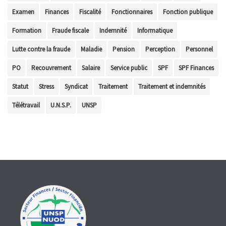
Examen
Finances
Fiscalité
Fonctionnaires
Fonction publique
Formation
Fraude fiscale
Indemnité
Informatique
Lutte contre la fraude
Maladie
Pension
Perception
Personnel
PO
Recouvrement
Salaire
Service public
SPF
SPF Finances
Statut
Stress
Syndicat
Traitement
Traitement et indemnités
Télétravail
U.N.S.P.
UNSP