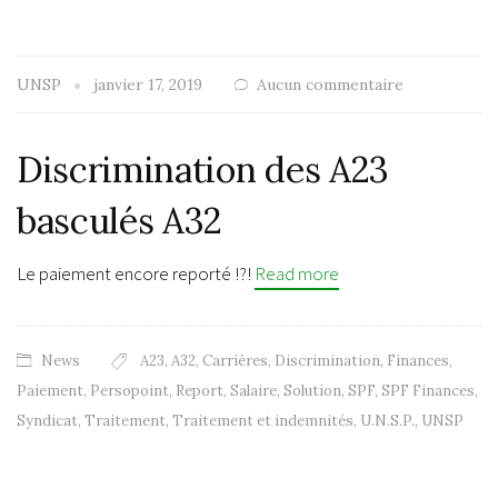
UNSP
janvier 17, 2019
Aucun commentaire
Discrimination des A23
basculés A32
Le paiement encore reporté !?!
Read more
News
A23
,
A32
,
Carrières
,
Discrimination
,
Finances
,
Paiement
,
Persopoint
,
Report
,
Salaire
,
Solution
,
SPF
,
SPF Finances
,
Syndicat
,
Traitement
,
Traitement et indemnités
,
U.N.S.P.
,
UNSP