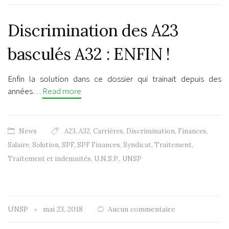
Discrimination des A23
basculés A32 : ENFIN !
Enfin la solution dans ce dossier qui trainait depuis des
années…
Read more
News
A23
,
A32
,
Carrières
,
Discrimination
,
Finances
,
Salaire
,
Solution
,
SPF
,
SPF Finances
,
Syndicat
,
Traitement
,
Traitement et indemnités
,
U.N.S.P.
,
UNSP
UNSP
mai 23, 2018
Aucun commentaire