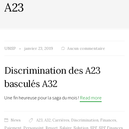
A23
UNSP
janvier 23, 2019
Aucun commentaire
Discrimination des A23
basculés A32
Une fin heureuse pour la saga du mois !
Read more
News
A23
,
A32
,
Carrières
,
Discrimination
,
Finances
,
Paiement
,
Persopoint
,
Report
,
Salaire
,
Solution
,
SPF
,
SPF Finances
,