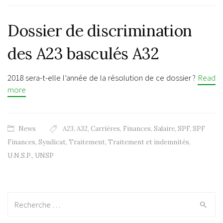
Dossier de discrimination
des A23 basculés A32
2018 sera-t-elle l’année de la résolution de ce dossier ?
Read
more
News
A23
,
A32
,
Carrières
,
Finances
,
Salaire
,
SPF
,
SPF
Finances
,
Syndicat
,
Traitement
,
Traitement et indemnités
,
U.N.S.P.
,
UNSP
Recherche: