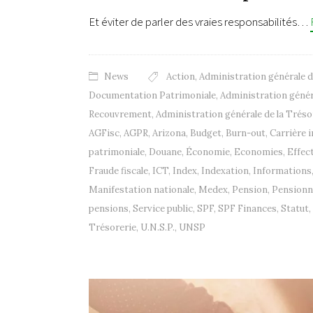
Et éviter de parler des vraies responsabilités…
News
Action
,
Administration générale d
Documentation Patrimoniale
,
Administration généra
Recouvrement
,
Administration générale de la Tréso
AGFisc
,
AGPR
,
Arizona
,
Budget
,
Burn-out
,
Carrière 
patrimoniale
,
Douane
,
Économie
,
Economies
,
Effect
Fraude fiscale
,
ICT
,
Index
,
Indexation
,
Informations
Manifestation nationale
,
Medex
,
Pension
,
Pensionn
pensions
,
Service public
,
SPF
,
SPF Finances
,
Statut
,
Trésorerie
,
U.N.S.P.
,
UNSP