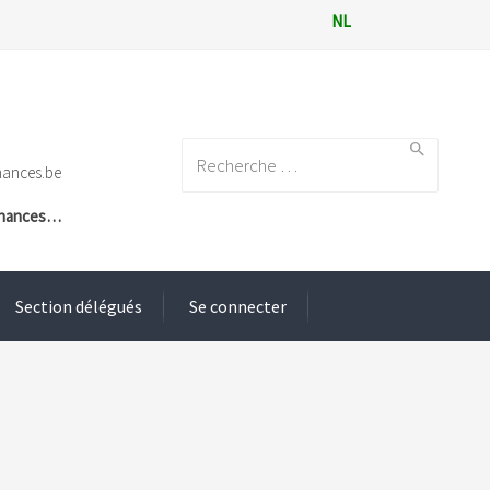
NL
Search for:
nances.be
Finances…
Section délégués
Se connecter