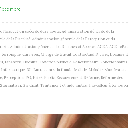
Read more
e l'Inspection spéciale des impôts
,
Administration générale de la
le de la Fiscalité
,
Administration générale de la Perception et du
rerie
,
Administration générale des Douanes et Accises
,
AGDA
,
AGDocPat
interrompue
,
Carrières
,
Charge de travail
,
Contractuel
,
Diviser
,
Document
if
,
Finances
,
Fiscalité
,
Fonction publique
,
Fonctionnaire
,
Fonctionnaires
,
Informatique
,
ISI
,
Lutte contre la fraude
,
Malade
,
Maladie
,
Manifestati
é
,
Perception
,
PO
,
Privé
,
Public
,
Recouvrement
,
Réforme
,
Réforme des
Stigmatiser
,
Syndicat
,
Traitement et indemnités
,
Travailleur à temps pa