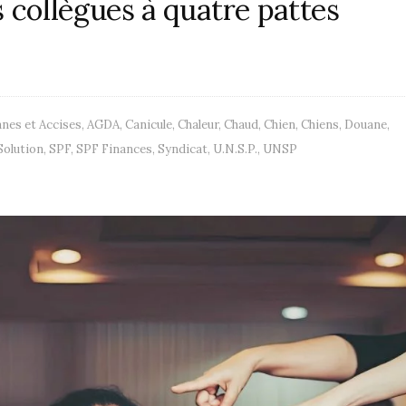
 collègues à quatre pattes
nes et Accises
,
AGDA
,
Canicule
,
Chaleur
,
Chaud
,
Chien
,
Chiens
,
Douane
,
Solution
,
SPF
,
SPF Finances
,
Syndicat
,
U.N.S.P.
,
UNSP