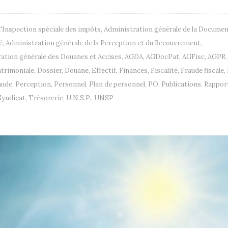
l'Inspection spéciale des impôts
,
Administration générale de la Docume
é
,
Administration générale de la Perception et du Recouvrement
,
ation générale des Douanes et Accises
,
AGDA
,
AGDocPat
,
AGFisc
,
AGPR
,
trimoniale
,
Dossier
,
Douane
,
Effectif
,
Finances
,
Fiscalité
,
Fraude fiscale
,
aude
,
Perception
,
Personnel
,
Plan de personnel
,
PO
,
Publications
,
Rappor
Syndicat
,
Trésorerie
,
U.N.S.P.
,
UNSP