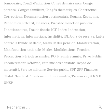
temporaire
,
Congé d’adoption
,
Congé de naissance
,
Congé
parental
,
Congés familiaux
,
Congés thématiques
,
Contractuel
,
Corrections
,
Documentation patrimoniale
,
Douane
,
Économie
,
Economies
,
Effectif
,
Finances
,
Fiscalité
,
Fonction publique
,
Fonctionnaires
,
Fraude fiscale
,
ICT
,
Index
,
Indexation
,
Informations
,
Informatique
,
Invalidité
,
ISI
,
Jours de réserve
,
Lutte
contre la fraude
,
Maladie
,
Malus
,
Malus pension
,
Manifestation
,
Manifestation nationale
,
Medex
,
Modifications
,
Pension
,
Perception
,
Période assimilée
,
PO
,
Première année
,
Privé
,
Public
,
Recouvrement
,
Réforme
,
Réforme des pensions
,
Repos de
maternité
,
Service militaire
,
Service public
,
SPF
,
SPF Finances
,
Statut
,
Syndicat
,
Traitement et indemnités
,
Trésorerie
,
U.N.S.P.
,
UNSP
Recherche: