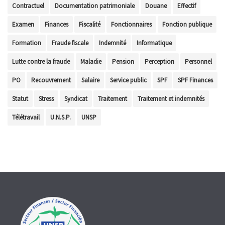
Contractuel
Documentation patrimoniale
Douane
Effectif
Examen
Finances
Fiscalité
Fonctionnaires
Fonction publique
Formation
Fraude fiscale
Indemnité
Informatique
Lutte contre la fraude
Maladie
Pension
Perception
Personnel
PO
Recouvrement
Salaire
Service public
SPF
SPF Finances
Statut
Stress
Syndicat
Traitement
Traitement et indemnités
Télétravail
U.N.S.P.
UNSP