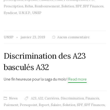
Prescription
,
Refus
,
Remboursement
,
Solution
,
SPF
,
SPF Finances
,
Syndicat
,
U.N.S.P.
,
UNSP
UNSP
janvier 23, 2019
Aucun commentaire
Discrimination des A23
basculés A32
Une fin heureuse pour la saga du mois !
Read more
News
A23
,
A32
,
Carrières
,
Discrimination
,
Finances
,
Paiement
,
Persopoint
,
Report
,
Salaire
,
Solution
,
SPF
,
SPF Finances
,