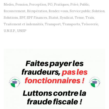
Medex
,
Pension
,
Perception
,
PO
,
Pratiques
,
Privé
,
Public
,
Recouvrement
,
Récupération
,
Rendez-vous
,
Service public
,
Solution
,
Solutions
,
SPF
,
SPF Finances
,
Statut
,
Syndicat
,
Tenue
,
Train
,
Traitement et indemnités
,
Transport
,
Transports
,
Trésorerie
,
U.N.S.P.
,
UNSP