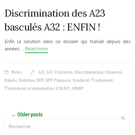
Discrimination des A23
basculés A32 : ENFIN !
Enfin la solution dans ce dossier qui trainait depuis des
années…
Read more
News
A23
,
A32
,
Carrières
,
Discrimination
,
Finances
,
Salaire
,
Solution
,
SPF
,
SPF Finances
,
Syndicat
,
Traitement
,
Traitement et indemnités
,
U.N.S.P.
,
UNSP
Post navigation
← Older posts
Recherche: