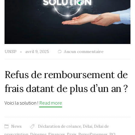
UNSP
avril 9, 2025
Aucun commentaire
Refus de remboursement de
frais datant de plus d’un an ?
Voici la solution !
Read more
News
Déclaration de créance
,
Délai
,
Délai de
prescription
,
Dépense
,
Finances
,
Frais
,
PersoExpenses
,
PO
,