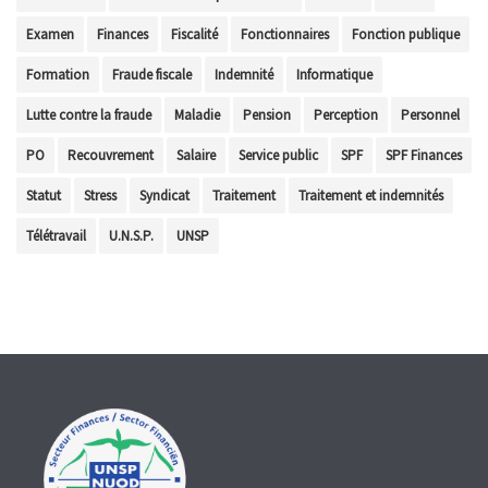
Examen
Finances
Fiscalité
Fonctionnaires
Fonction publique
Formation
Fraude fiscale
Indemnité
Informatique
Lutte contre la fraude
Maladie
Pension
Perception
Personnel
PO
Recouvrement
Salaire
Service public
SPF
SPF Finances
Statut
Stress
Syndicat
Traitement
Traitement et indemnités
Télétravail
U.N.S.P.
UNSP