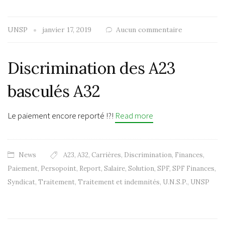
UNSP
janvier 17, 2019
Aucun commentaire
Discrimination des A23
basculés A32
Le paiement encore reporté !?!
Read more
News
A23
,
A32
,
Carrières
,
Discrimination
,
Finances
,
Paiement
,
Persopoint
,
Report
,
Salaire
,
Solution
,
SPF
,
SPF Finances
,
Syndicat
,
Traitement
,
Traitement et indemnités
,
U.N.S.P.
,
UNSP