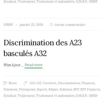
Syndicat
,
Traitement
,
Traitement et indemnités
,
U.N.S.P.
,
UNSP
UNSP
janvier 22, 2019
Aucun commentaire
Discrimination des A23
basculés A32
Mise à jour…
Read more
News
A23
,
A32
,
Carrières
,
Discrimination
,
Finances
,
Paiement
,
Persopoint
,
Report
,
Salaire
,
Solution
,
SPF
,
SPF Finances
,
Syndicat
,
Traitement
,
Traitement et indemnités
,
U.N.S.P.
,
UNSP