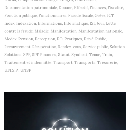
Documentation patrimoniale
,
Douane
,
Effectif
,
Finances
,
Fiscalité
,
Fonction publique
,
Fonctionnaires
,
Fraude fiscale
,
Grève
,
ICT
,
Index
,
Indexation
,
Informations
,
Informatique
,
ISI
,
Jour
,
Lutte
contre la fraude
,
Maladie
,
Manifestation
,
Manifestation nationale
,
Medex
,
Pension
,
Perception
,
PO
,
Pratiques
,
Privé
,
Public
,
Recouvrement
,
Récupération
,
Rendez-vous
,
Service public
,
Solution
,
Solutions
,
SPF
,
SPF Finances
,
Statut
,
Syndicat
,
Tenue
,
Train
,
Traitement et indemnités
,
Transport
,
Transports
,
Trésorerie
,
U.N.S.P.
,
UNSP