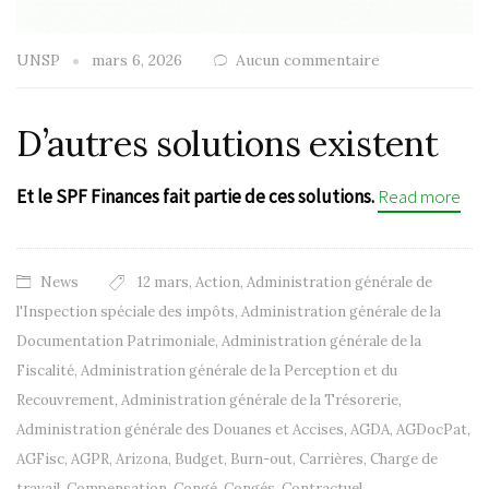
UNSP
mars 6, 2026
Aucun commentaire
D’autres solutions existent
Et le SPF Finances fait partie de ces solutions.
Read more
News
12 mars
,
Action
,
Administration générale de
l'Inspection spéciale des impôts
,
Administration générale de la
Documentation Patrimoniale
,
Administration générale de la
Fiscalité
,
Administration générale de la Perception et du
Recouvrement
,
Administration générale de la Trésorerie
,
Administration générale des Douanes et Accises
,
AGDA
,
AGDocPat
,
AGFisc
,
AGPR
,
Arizona
,
Budget
,
Burn-out
,
Carrières
,
Charge de
travail
,
Compensation
,
Congé
,
Congés
,
Contractuel
,