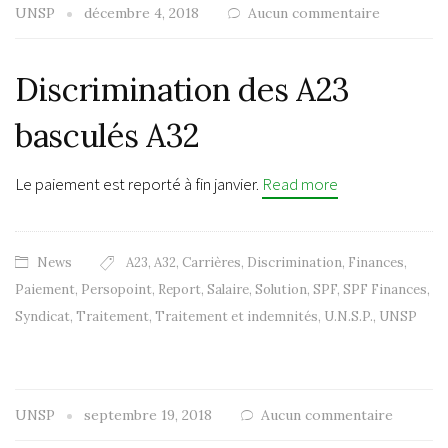
UNSP
décembre 4, 2018
Aucun commentaire
Discrimination des A23
basculés A32
Le paiement est reporté à fin janvier.
Read more
News
A23
,
A32
,
Carrières
,
Discrimination
,
Finances
,
Paiement
,
Persopoint
,
Report
,
Salaire
,
Solution
,
SPF
,
SPF Finances
,
Syndicat
,
Traitement
,
Traitement et indemnités
,
U.N.S.P.
,
UNSP
UNSP
septembre 19, 2018
Aucun commentaire