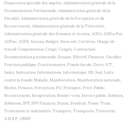
l'Inspection spéciale des impôts
,
Administration générale de la
Documentation Patrimoniale
,
Administration générale de la
Fiscalité
,
Administration générale de la Perception et du
Recouvrement
,
Administration générale de la Trésorerie
,
Administration générale des Douanes et Accises
,
AGDA
,
AGDocPat
,
AGFisc
,
AGPR
,
Arizona
,
Budget
,
Burn-out
,
Carrières
,
Charge de
travail
,
Compensation
,
Congé
,
Congés
,
Contractuel
,
Documentation patrimoniale
,
Douane
,
Effectif
,
Finances
,
Fiscalité
,
Fonction publique
,
Fonctionnaires
,
Fraude fiscale
,
Grève
,
ICT
,
Index
,
Indexation
,
Informations
,
Informatique
,
ISI
,
Jour
,
Lutte
contre la fraude
,
Maladie
,
Manifestation
,
Manifestation nationale
,
Medex
,
Pension
,
Perception
,
PO
,
Pratiques
,
Privé
,
Public
,
Recouvrement
,
Récupération
,
Rendez-vous
,
Service public
,
Solution
,
Solutions
,
SPF
,
SPF Finances
,
Statut
,
Syndicat
,
Tenue
,
Train
,
Traitement et indemnités
,
Transport
,
Transports
,
Trésorerie
,
U.N.S.P.
,
UNSP