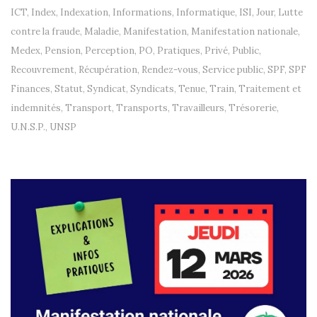
ICT
,
Index
,
Indexation
,
Informations
,
Informatique
,
ISI
,
Jour
,
Lutte
contre la fraude
,
Maladie
,
Manifestation
,
Manifestation nationale
,
Medex
,
Pension
,
Perception
,
PO
,
Pratiques
,
Privé
,
Public
,
Recouvrement
,
Récupération
,
Rendez-vous
,
Service public
,
SPF
,
SPF
Finances
,
Statut
,
Syndicat
,
Syndicats
,
Tenue
,
Train
,
Traitement et
indemnités
,
Transport
,
Transports
,
Travailleurs
,
Trésorerie
,
U.N.S.P.
,
UNSP