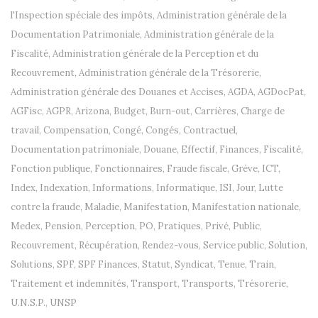
l'Inspection spéciale des impôts
,
Administration générale de la
Documentation Patrimoniale
,
Administration générale de la
Fiscalité
,
Administration générale de la Perception et du
Recouvrement
,
Administration générale de la Trésorerie
,
Administration générale des Douanes et Accises
,
AGDA
,
AGDocPat
,
AGFisc
,
AGPR
,
Arizona
,
Budget
,
Burn-out
,
Carrières
,
Charge de
travail
,
Compensation
,
Congé
,
Congés
,
Contractuel
,
Documentation patrimoniale
,
Douane
,
Effectif
,
Finances
,
Fiscalité
,
Fonction publique
,
Fonctionnaires
,
Fraude fiscale
,
Grève
,
ICT
,
Index
,
Indexation
,
Informations
,
Informatique
,
ISI
,
Jour
,
Lutte
contre la fraude
,
Maladie
,
Manifestation
,
Manifestation nationale
,
Medex
,
Pension
,
Perception
,
PO
,
Pratiques
,
Privé
,
Public
,
Recouvrement
,
Récupération
,
Rendez-vous
,
Service public
,
Solution
,
Solutions
,
SPF
,
SPF Finances
,
Statut
,
Syndicat
,
Tenue
,
Train
,
Traitement et indemnités
,
Transport
,
Transports
,
Trésorerie
,
U.N.S.P.
,
UNSP