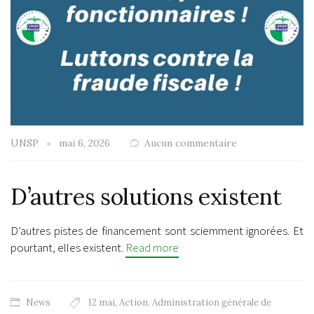
UNSP
mai 6, 2026
Aucun commentaire
D’autres solutions existent
D’autres pistes de financement sont sciemment ignorées. Et
pourtant, elles existent.
Read more
News
12 mai
,
Action
,
Administration générale de