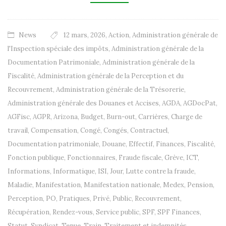
News
12 mars
,
2026
,
Action
,
Administration générale de
l'Inspection spéciale des impôts
,
Administration générale de la
Documentation Patrimoniale
,
Administration générale de la
Fiscalité
,
Administration générale de la Perception et du
Recouvrement
,
Administration générale de la Trésorerie
,
Administration générale des Douanes et Accises
,
AGDA
,
AGDocPat
,
AGFisc
,
AGPR
,
Arizona
,
Budget
,
Burn-out
,
Carrières
,
Charge de
travail
,
Compensation
,
Congé
,
Congés
,
Contractuel
,
Documentation patrimoniale
,
Douane
,
Effectif
,
Finances
,
Fiscalité
,
Fonction publique
,
Fonctionnaires
,
Fraude fiscale
,
Grève
,
ICT
,
Informations
,
Informatique
,
ISI
,
Jour
,
Lutte contre la fraude
,
Maladie
,
Manifestation
,
Manifestation nationale
,
Medex
,
Pension
,
Perception
,
PO
,
Pratiques
,
Privé
,
Public
,
Recouvrement
,
Récupération
,
Rendez-vous
,
Service public
,
SPF
,
SPF Finances
,
Statut
,
Syndicat
,
Tenue
,
Train
,
Traitement et indemnités
,