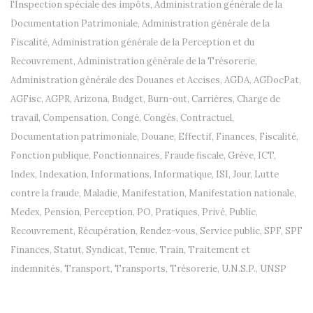
l'Inspection spéciale des impôts
,
Administration générale de la
Documentation Patrimoniale
,
Administration générale de la
Fiscalité
,
Administration générale de la Perception et du
Recouvrement
,
Administration générale de la Trésorerie
,
Administration générale des Douanes et Accises
,
AGDA
,
AGDocPat
,
AGFisc
,
AGPR
,
Arizona
,
Budget
,
Burn-out
,
Carrières
,
Charge de
travail
,
Compensation
,
Congé
,
Congés
,
Contractuel
,
Documentation patrimoniale
,
Douane
,
Effectif
,
Finances
,
Fiscalité
,
Fonction publique
,
Fonctionnaires
,
Fraude fiscale
,
Grève
,
ICT
,
Index
,
Indexation
,
Informations
,
Informatique
,
ISI
,
Jour
,
Lutte
contre la fraude
,
Maladie
,
Manifestation
,
Manifestation nationale
,
Medex
,
Pension
,
Perception
,
PO
,
Pratiques
,
Privé
,
Public
,
Recouvrement
,
Récupération
,
Rendez-vous
,
Service public
,
SPF
,
SPF
Finances
,
Statut
,
Syndicat
,
Tenue
,
Train
,
Traitement et
indemnités
,
Transport
,
Transports
,
Trésorerie
,
U.N.S.P.
,
UNSP