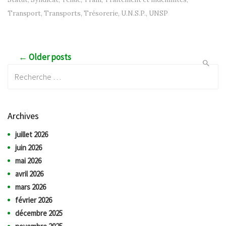
Transport
,
Transports
,
Trésorerie
,
U.N.S.P.
,
UNSP
Post navigation
← Older posts
Recherche:
Archives
juillet 2026
juin 2026
mai 2026
avril 2026
mars 2026
février 2026
décembre 2025