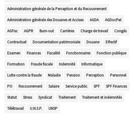
Administration générale de la Perception et du Recouvrement
Administration générale des Douanes et Accises
AGDA
AGDocPat
AGFisc
AGPR
Burn-out
Carrières
Charge de travail
Congés
Contractuel
Documentation patrimoniale
Douane
Effectif
Examen
Finances
Fiscalité
Fonctionnaires
Fonction publique
Formation
Fraude fiscale
Indemnité
Informatique
Lutte contre la fraude
Maladie
Pension
Perception
Personnel
PO
Recouvrement
Salaire
Service public
SPF
SPF Finances
Statut
Stress
Syndicat
Traitement
Traitement et indemnités
Télétravail
U.N.S.P.
UNSP