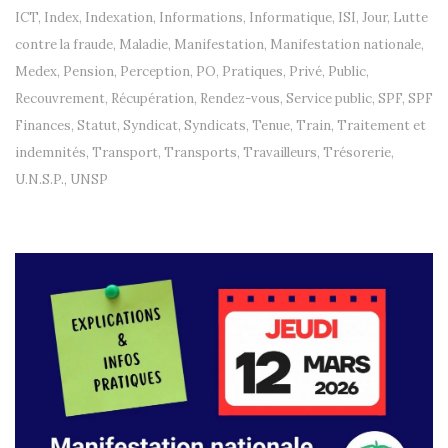
ICT
,
Index
,
Indexation
,
Informations
,
Informatique
,
ISI
,
Jour
,
Lutte
contre la fraude
,
Maladie
,
Manifestation
,
Manifestation nationale
,
Medex
,
Pension
,
Perception
,
PO
,
Pratiques
,
Privé
,
Public
,
Recouvrement
,
Récupération
,
Rendez-vous
,
Service public
,
SPF
,
SPF
Finances
,
Statut
,
Syndicat
,
Syndicats
,
Tenue
,
Train
,
Traitement et
indemnités
,
Transport
,
Transports
,
Travailleurs
,
Trésorerie
,
U.N.S.P.
,
UNSP