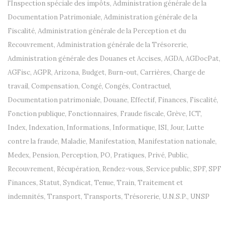
l'Inspection spéciale des impôts
,
Administration générale de la
Documentation Patrimoniale
,
Administration générale de la
Fiscalité
,
Administration générale de la Perception et du
Recouvrement
,
Administration générale de la Trésorerie
,
Administration générale des Douanes et Accises
,
AGDA
,
AGDocPat
,
AGFisc
,
AGPR
,
Arizona
,
Budget
,
Burn-out
,
Carrières
,
Charge de
travail
,
Compensation
,
Congé
,
Congés
,
Contractuel
,
Documentation patrimoniale
,
Douane
,
Effectif
,
Finances
,
Fiscalité
,
Fonction publique
,
Fonctionnaires
,
Fraude fiscale
,
Grève
,
ICT
,
Index
,
Indexation
,
Informations
,
Informatique
,
ISI
,
Jour
,
Lutte
contre la fraude
,
Maladie
,
Manifestation
,
Manifestation nationale
,
Medex
,
Pension
,
Perception
,
PO
,
Pratiques
,
Privé
,
Public
,
Recouvrement
,
Récupération
,
Rendez-vous
,
Service public
,
SPF
,
SPF
Finances
,
Statut
,
Syndicat
,
Tenue
,
Train
,
Traitement et
indemnités
,
Transport
,
Transports
,
Trésorerie
,
U.N.S.P.
,
UNSP