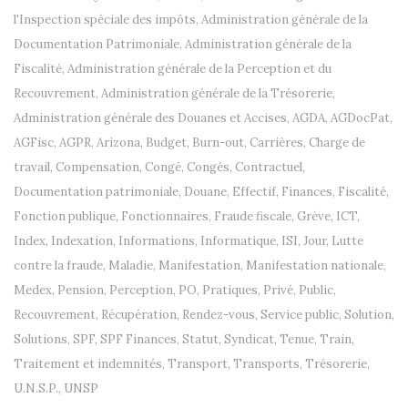
l'Inspection spéciale des impôts
,
Administration générale de la
Documentation Patrimoniale
,
Administration générale de la
Fiscalité
,
Administration générale de la Perception et du
Recouvrement
,
Administration générale de la Trésorerie
,
Administration générale des Douanes et Accises
,
AGDA
,
AGDocPat
,
AGFisc
,
AGPR
,
Arizona
,
Budget
,
Burn-out
,
Carrières
,
Charge de
travail
,
Compensation
,
Congé
,
Congés
,
Contractuel
,
Documentation patrimoniale
,
Douane
,
Effectif
,
Finances
,
Fiscalité
,
Fonction publique
,
Fonctionnaires
,
Fraude fiscale
,
Grève
,
ICT
,
Index
,
Indexation
,
Informations
,
Informatique
,
ISI
,
Jour
,
Lutte
contre la fraude
,
Maladie
,
Manifestation
,
Manifestation nationale
,
Medex
,
Pension
,
Perception
,
PO
,
Pratiques
,
Privé
,
Public
,
Recouvrement
,
Récupération
,
Rendez-vous
,
Service public
,
Solution
,
Solutions
,
SPF
,
SPF Finances
,
Statut
,
Syndicat
,
Tenue
,
Train
,
Traitement et indemnités
,
Transport
,
Transports
,
Trésorerie
,
U.N.S.P.
,
UNSP