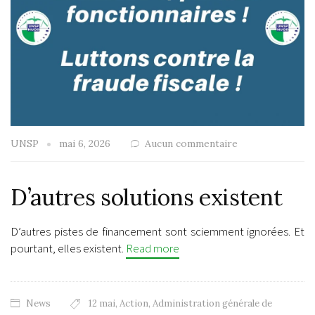
UNSP
mai 6, 2026
Aucun commentaire
D’autres solutions existent
D’autres pistes de financement sont sciemment ignorées. Et
pourtant, elles existent.
Read more
News
12 mai
,
Action
,
Administration générale de