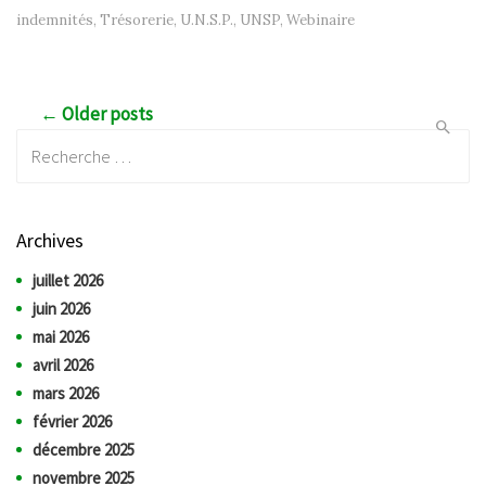
indemnités
,
Trésorerie
,
U.N.S.P.
,
UNSP
,
Webinaire
Post navigation
← Older posts
Recherche:
Archives
juillet 2026
juin 2026
mai 2026
avril 2026
mars 2026
février 2026
décembre 2025
novembre 2025