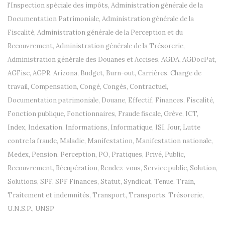
l'Inspection spéciale des impôts
,
Administration générale de la
Documentation Patrimoniale
,
Administration générale de la
Fiscalité
,
Administration générale de la Perception et du
Recouvrement
,
Administration générale de la Trésorerie
,
Administration générale des Douanes et Accises
,
AGDA
,
AGDocPat
,
AGFisc
,
AGPR
,
Arizona
,
Budget
,
Burn-out
,
Carrières
,
Charge de
travail
,
Compensation
,
Congé
,
Congés
,
Contractuel
,
Documentation patrimoniale
,
Douane
,
Effectif
,
Finances
,
Fiscalité
,
Fonction publique
,
Fonctionnaires
,
Fraude fiscale
,
Grève
,
ICT
,
Index
,
Indexation
,
Informations
,
Informatique
,
ISI
,
Jour
,
Lutte
contre la fraude
,
Maladie
,
Manifestation
,
Manifestation nationale
,
Medex
,
Pension
,
Perception
,
PO
,
Pratiques
,
Privé
,
Public
,
Recouvrement
,
Récupération
,
Rendez-vous
,
Service public
,
Solution
,
Solutions
,
SPF
,
SPF Finances
,
Statut
,
Syndicat
,
Tenue
,
Train
,
Traitement et indemnités
,
Transport
,
Transports
,
Trésorerie
,
U.N.S.P.
,
UNSP