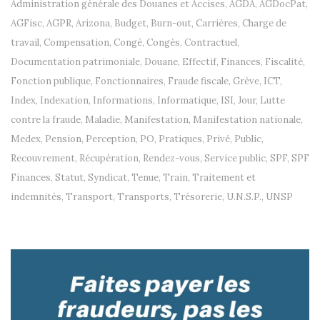
Administration générale des Douanes et Accises
,
AGDA
,
AGDocPat
,
AGFisc
,
AGPR
,
Arizona
,
Budget
,
Burn-out
,
Carrières
,
Charge de
travail
,
Compensation
,
Congé
,
Congés
,
Contractuel
,
Documentation patrimoniale
,
Douane
,
Effectif
,
Finances
,
Fiscalité
,
Fonction publique
,
Fonctionnaires
,
Fraude fiscale
,
Grève
,
ICT
,
Index
,
Indexation
,
Informations
,
Informatique
,
ISI
,
Jour
,
Lutte
contre la fraude
,
Maladie
,
Manifestation
,
Manifestation nationale
,
Medex
,
Pension
,
Perception
,
PO
,
Pratiques
,
Privé
,
Public
,
Recouvrement
,
Récupération
,
Rendez-vous
,
Service public
,
SPF
,
SPF
Finances
,
Statut
,
Syndicat
,
Tenue
,
Train
,
Traitement et
indemnités
,
Transport
,
Transports
,
Trésorerie
,
U.N.S.P.
,
UNSP