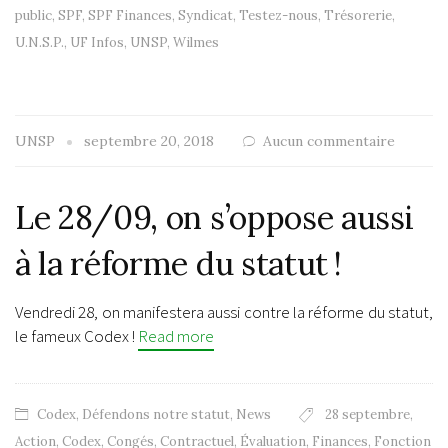
public
,
SPF
,
SPF Finances
,
Syndicat
,
Testez-nous
,
Trésorerie
,
U.N.S.P.
,
UF Infos
,
UNSP
,
Wilmes
UNSP
septembre 20, 2018
Aucun commentaire
Le 28/09, on s’oppose aussi
à la réforme du statut !
Vendredi 28, on manifestera aussi contre la réforme du statut,
le fameux Codex !
Read more
Codex
,
Défendons notre statut
,
News
28 septembre
,
Action
,
Codex
,
Congés
,
Contractuel
,
Évaluation
,
Finances
,
Fonction