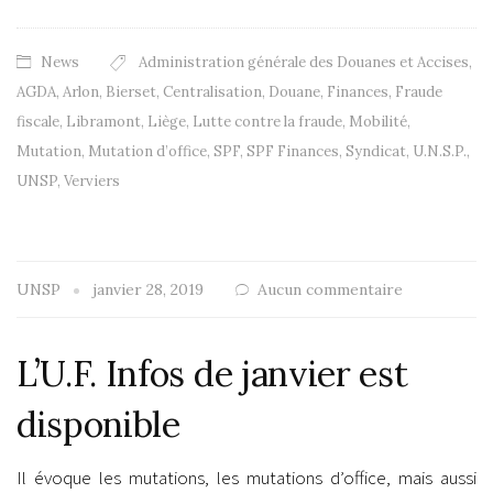
News
Administration générale des Douanes et Accises
,
AGDA
,
Arlon
,
Bierset
,
Centralisation
,
Douane
,
Finances
,
Fraude
fiscale
,
Libramont
,
Liège
,
Lutte contre la fraude
,
Mobilité
,
Mutation
,
Mutation d’office
,
SPF
,
SPF Finances
,
Syndicat
,
U.N.S.P.
,
UNSP
,
Verviers
UNSP
janvier 28, 2019
Aucun commentaire
L’U.F. Infos de janvier est
disponible
Il évoque les mutations, les mutations d’office, mais aussi