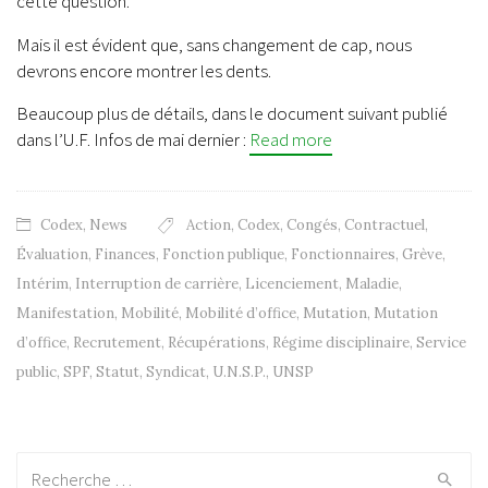
cette question.
Mais il est évident que, sans changement de cap, nous
devrons encore montrer les dents.
Beaucoup plus de détails, dans le document suivant publié
dans l’U.F. Infos de mai dernier :
Read more
Codex
,
News
Action
,
Codex
,
Congés
,
Contractuel
,
Évaluation
,
Finances
,
Fonction publique
,
Fonctionnaires
,
Grève
,
Intérim
,
Interruption de carrière
,
Licenciement
,
Maladie
,
Manifestation
,
Mobilité
,
Mobilité d’office
,
Mutation
,
Mutation
d’office
,
Recrutement
,
Récupérations
,
Régime disciplinaire
,
Service
public
,
SPF
,
Statut
,
Syndicat
,
U.N.S.P.
,
UNSP
Recherche: