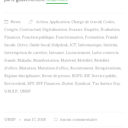
News
Action
,
Application
,
Charge de travail
,
Codex
,
Congés
,
Contractuel
,
Digitalisation
,
Dossier
,
Enquête
,
Évaluation
,
Finances
,
Fonction publique
,
Fonctionnaires
,
Formation
,
Fraude
fiscale
,
Grève
,
Guide fiscal
,
Helpdesk
,
ICT
,
Informatique
,
Intérim
,
Interruption de carrière
,
Intranet
,
Licenciement
,
Lutte contre la
fraude
,
Maladie
,
Manifestation
,
Matériel
,
Mobilité
,
Mobilité
d’office
,
Mutation
,
Mutation d’office
,
Recrutement
,
Récupérations
,
Régime disciplinaire
,
Revue de presse
,
RGPD
,
RJF
,
Service public
,
Servicedesk
,
SPF
,
SPF Finances
,
Statut
,
Syndicat
,
Tax Justice Day
,
U.N.S.P.
,
UNSP
UNSP
mai 17, 2018
Aucun commentaire