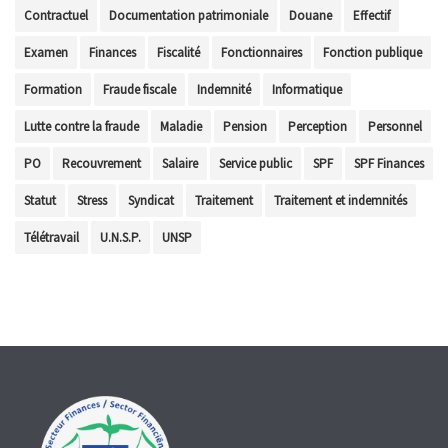
Contractuel
Documentation patrimoniale
Douane
Effectif
Examen
Finances
Fiscalité
Fonctionnaires
Fonction publique
Formation
Fraude fiscale
Indemnité
Informatique
Lutte contre la fraude
Maladie
Pension
Perception
Personnel
PO
Recouvrement
Salaire
Service public
SPF
SPF Finances
Statut
Stress
Syndicat
Traitement
Traitement et indemnités
Télétravail
U.N.S.P.
UNSP