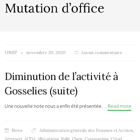
Mutation d’office
UNSP
novembre 30, 2020
Aucun commentaire
Diminution de l’activité à
Gosselies (suite)
Une nouvelle note nous a enfin été présentée…
Read more
News
Administration générale des Douanes et Accises
,
Aéroport
,
AGDA
,
Allocations
,
Bulle
,
Choix
,
Coronavirus
,
Covid
,