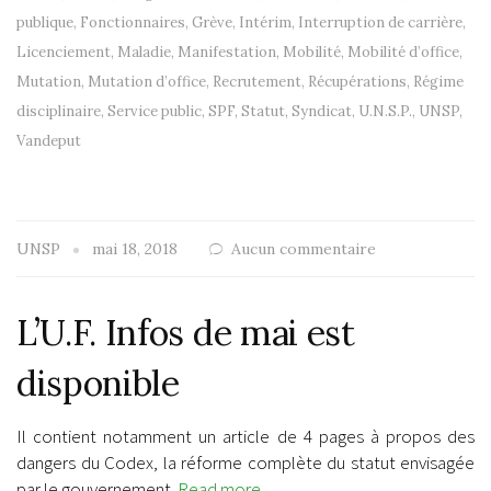
publique
,
Fonctionnaires
,
Grève
,
Intérim
,
Interruption de carrière
,
Licenciement
,
Maladie
,
Manifestation
,
Mobilité
,
Mobilité d’office
,
Mutation
,
Mutation d’office
,
Recrutement
,
Récupérations
,
Régime
disciplinaire
,
Service public
,
SPF
,
Statut
,
Syndicat
,
U.N.S.P.
,
UNSP
,
Vandeput
UNSP
mai 18, 2018
Aucun commentaire
L’U.F. Infos de mai est
disponible
Il contient notamment un article de 4 pages à propos des
dangers du Codex, la réforme complète du statut envisagée
par le gouvernement.
Read more