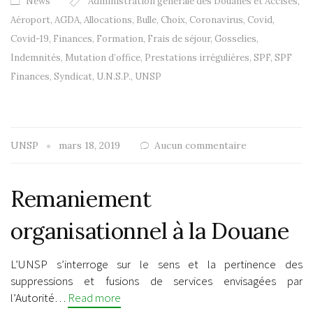
News
Administration générale des Douanes et Accises
,
Aéroport
,
AGDA
,
Allocations
,
Bulle
,
Choix
,
Coronavirus
,
Covid
,
Covid-19
,
Finances
,
Formation
,
Frais de séjour
,
Gosselies
,
Indemnités
,
Mutation d’office
,
Prestations irrégulières
,
SPF
,
SPF
Finances
,
Syndicat
,
U.N.S.P.
,
UNSP
UNSP
mars 18, 2019
Aucun commentaire
Remaniement
organisationnel à la Douane
L’UNSP s’interroge sur le sens et la pertinence des
suppressions et fusions de services envisagées par
l’Autorité…
Read more