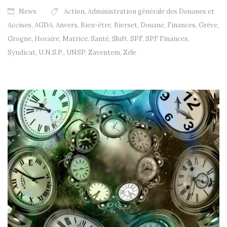
News
Action
,
Administration générale des Douanes et
Accises
,
AGDA
,
Anvers
,
Bien-être
,
Bierset
,
Douane
,
Finances
,
Grève
,
Grogne
,
Horaire
,
Matrice
,
Santé
,
Shift
,
SPF
,
SPF Finances
,
Syndicat
,
U.N.S.P.
,
UNSP
,
Zaventem
,
Zèle