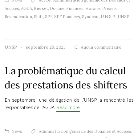
News
Action
,
Administration générale des Douanes et
Accises
,
AGDA
,
Bierset
,
Douane
,
Finances
,
Horaire
,
Préavis
,
Revendication
,
Shift
,
SPF
,
SPF Finances
,
Syndicat
,
U.N.S.P.
,
UNSP
UNSP
septembre 29, 2023
Aucun commentaire
La problématique du calcul
des prestations des shifters
En septembre, une délégation de l’UNSP a rencontré les
responsables de l’AGDA.
Read more
News
Administration générale des Douanes et Accises
,