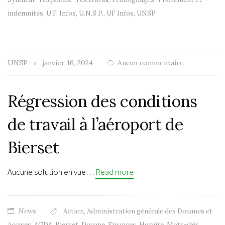
indemnités
,
U.F. Infos
,
U.N.S.P.
,
UF Infos
,
UNSP
UNSP
janvier 16, 2024
Aucun commentaire
Régression des conditions
de travail à l’aéroport de
Bierset
Aucune solution en vue…
Read more
News
Action
,
Administration générale des Douanes et
Accises
,
AGDA
,
Bierset
,
Douane
,
Finances
,
Horaire
,
Mots-clés