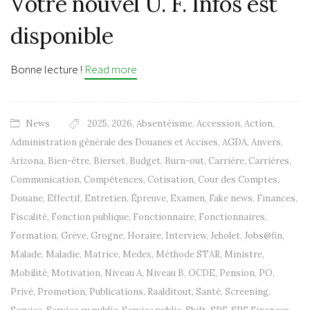
Votre nouvel U. F. Infos est
disponible
Bonne lecture !
Read more
News
2025
,
2026
,
Absentéisme
,
Accession
,
Action
,
Administration générale des Douanes et Accises
,
AGDA
,
Anvers
,
Arizona
,
Bien-être
,
Bierset
,
Budget
,
Burn-out
,
Carrière
,
Carrières
,
Communication
,
Compétences
,
Cotisation
,
Cour des Comptes
,
Douane
,
Effectif
,
Entretien
,
Épreuve
,
Examen
,
Fake news
,
Finances
,
Fiscalité
,
Fonction publique
,
Fonctionnaire
,
Fonctionnaires
,
Formation
,
Grève
,
Grogne
,
Horaire
,
Interview
,
Jeholet
,
Jobs@fin
,
Malade
,
Maladie
,
Matrice
,
Medex
,
Méthode STAR
,
Ministre
,
Mobilité
,
Motivation
,
Niveau A
,
Niveau B
,
OCDE
,
Pension
,
PO
,
Privé
,
Promotion
,
Publications
,
Raalditout
,
Santé
,
Screening
,