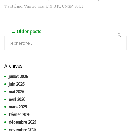
Tantième
,
Tantièmes
,
U.N.S.P.
,
UNSP
,
Volet
Post navigation
← Older posts
Recherche:
Archives
juillet 2026
juin 2026
mai 2026
avril 2026
mars 2026
février 2026
décembre 2025
novembre 2025