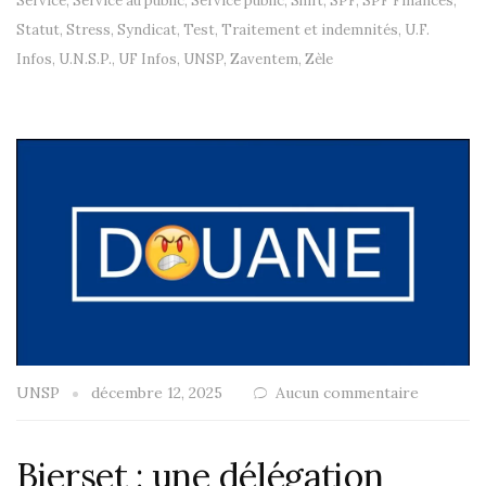
Service
,
Service au public
,
Service public
,
Shift
,
SPF
,
SPF Finances
,
Statut
,
Stress
,
Syndicat
,
Test
,
Traitement et indemnités
,
U.F.
Infos
,
U.N.S.P.
,
UF Infos
,
UNSP
,
Zaventem
,
Zèle
UNSP
décembre 12, 2025
Aucun commentaire
Bierset : une délégation