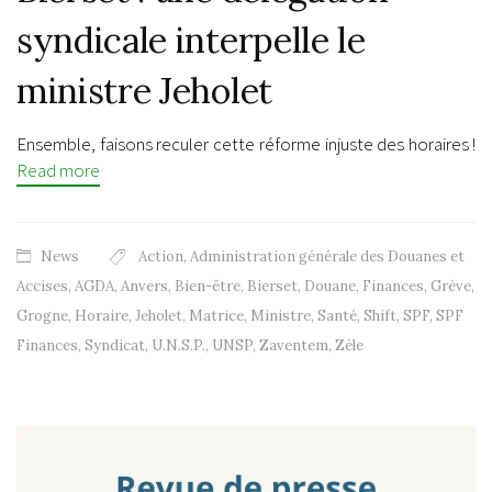
syndicale interpelle le
ministre Jeholet
Ensemble, faisons reculer cette réforme injuste des horaires !
Read more
News
Action
,
Administration générale des Douanes et
Accises
,
AGDA
,
Anvers
,
Bien-être
,
Bierset
,
Douane
,
Finances
,
Grève
,
Grogne
,
Horaire
,
Jeholet
,
Matrice
,
Ministre
,
Santé
,
Shift
,
SPF
,
SPF
Finances
,
Syndicat
,
U.N.S.P.
,
UNSP
,
Zaventem
,
Zèle