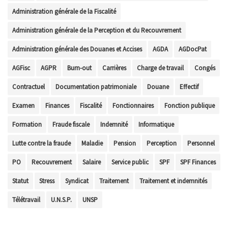
Administration générale de la Fiscalité
Administration générale de la Perception et du Recouvrement
Administration générale des Douanes et Accises
AGDA
AGDocPat
AGFisc
AGPR
Burn-out
Carrières
Charge de travail
Congés
Contractuel
Documentation patrimoniale
Douane
Effectif
Examen
Finances
Fiscalité
Fonctionnaires
Fonction publique
Formation
Fraude fiscale
Indemnité
Informatique
Lutte contre la fraude
Maladie
Pension
Perception
Personnel
PO
Recouvrement
Salaire
Service public
SPF
SPF Finances
Statut
Stress
Syndicat
Traitement
Traitement et indemnités
Télétravail
U.N.S.P.
UNSP