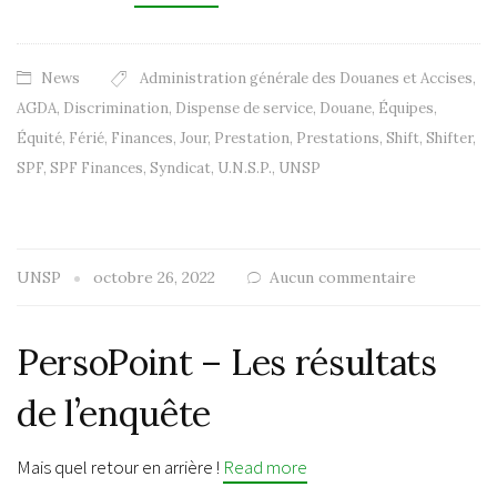
News
Administration générale des Douanes et Accises
,
AGDA
,
Discrimination
,
Dispense de service
,
Douane
,
Équipes
,
Équité
,
Férié
,
Finances
,
Jour
,
Prestation
,
Prestations
,
Shift
,
Shifter
,
SPF
,
SPF Finances
,
Syndicat
,
U.N.S.P.
,
UNSP
UNSP
octobre 26, 2022
Aucun commentaire
PersoPoint – Les résultats
de l’enquête
Mais quel retour en arrière !
Read more