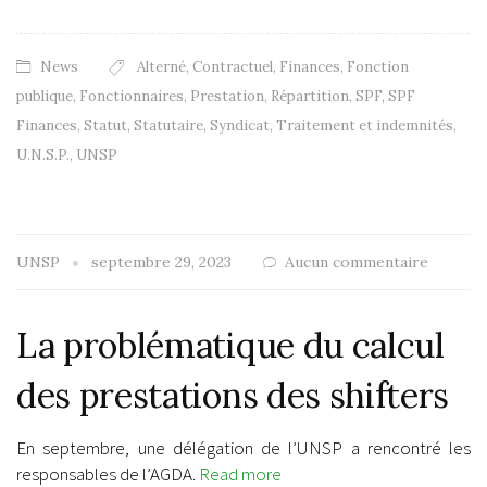
News
Alterné
,
Contractuel
,
Finances
,
Fonction
publique
,
Fonctionnaires
,
Prestation
,
Répartition
,
SPF
,
SPF
Finances
,
Statut
,
Statutaire
,
Syndicat
,
Traitement et indemnités
,
U.N.S.P.
,
UNSP
UNSP
septembre 29, 2023
Aucun commentaire
La problématique du calcul
des prestations des shifters
En septembre, une délégation de l’UNSP a rencontré les
responsables de l’AGDA.
Read more