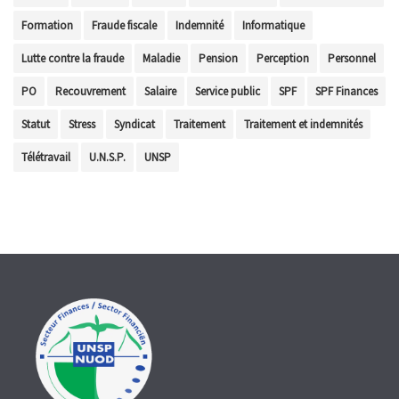
Formation
Fraude fiscale
Indemnité
Informatique
Lutte contre la fraude
Maladie
Pension
Perception
Personnel
PO
Recouvrement
Salaire
Service public
SPF
SPF Finances
Statut
Stress
Syndicat
Traitement
Traitement et indemnités
Télétravail
U.N.S.P.
UNSP