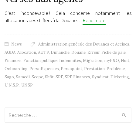
C’est inconcevable ! Cela concerne notamment les
allocations des shifters à la Douane…
Read more
News
Administration générale des Douanes et Accises
,
AGDA
,
Allocation
,
AUTP
,
Dimanche
,
Douane
,
Erreur
,
Fiche de paie
,
Finances
,
Fonction publique
,
Indemnités
,
Migration
,
myP&O
,
Nuit
,
Onboarding
,
PersoExpenses
,
Persopoint
,
Prestation
,
Problème
,
Sago
,
Samedi
,
Scope
,
Shfit
,
SPF
,
SPF Finances
,
Syndicat
,
Ticketing
,
U.N.S.P.
,
UNSP
Recherche: