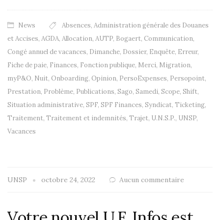
News
Absences
,
Administration générale des Douanes
et Accises
,
AGDA
,
Allocation
,
AUTP
,
Bogaert
,
Communication
,
Congé annuel de vacances
,
Dimanche
,
Dossier
,
Enquête
,
Erreur
,
Fiche de paie
,
Finances
,
Fonction publique
,
Merci
,
Migration
,
myP&O
,
Nuit
,
Onboarding
,
Opinion
,
PersoExpenses
,
Persopoint
,
Prestation
,
Problème
,
Publications
,
Sago
,
Samedi
,
Scope
,
Shift
,
Situation administrative
,
SPF
,
SPF Finances
,
Syndicat
,
Ticketing
,
Traitement
,
Traitement et indemnités
,
Trajet
,
U.N.S.P.
,
UNSP
,
Vacances
UNSP
octobre 24, 2022
Aucun commentaire
Votre nouvel U.F. Infos est