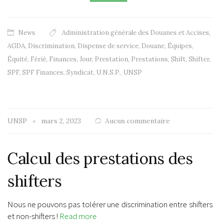
News
Administration générale des Douanes et Accises
,
AGDA
,
Discrimination
,
Dispense de service
,
Douane
,
Équipes
,
Équité
,
Férié
,
Finances
,
Jour
,
Prestation
,
Prestations
,
Shift
,
Shifter
,
SPF
,
SPF Finances
,
Syndicat
,
U.N.S.P.
,
UNSP
UNSP
mars 2, 2023
Aucun commentaire
Calcul des prestations des
shifters
Nous ne pouvons pas tolérer une discrimination entre shifters
et non-shifters !
Read more