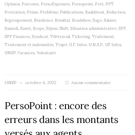
Opinion
,
Parcours
,
PersoExpenses
,
Persopoint
,
Port
,
PPT
,
Prestation
,
Prime
,
Problème
,
Publications
,
Raalditout
,
Réduction
,
Regroupement
,
Résidence
,
Résultat
,
Roadshow
,
Sago
,
Salaire
,
Samedi
,
Santé
,
Scope
,
Séjour
,
Shift
,
Situation administrative
,
SPF
,
SPF Finances
,
Syndicat
,
Télétravail
,
Ticketing
,
Traitement
,
Traitement et indemnités
,
Trajet
,
U.F. Infos
,
U.N.S.P.
,
UF Infos
,
UNSP
,
Vacances
,
Volontaire
UNSP
octobre 6, 2022
Aucun commentaire
PersoPoint : encore des
erreurs dans les montants
versés aux agents