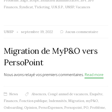
Problème
,
Sago
,
Scope
,
Situation administrative
,
SPF
,
SPF
Finances
,
Syndicat
,
Ticketing
,
U.N.S.P.
,
UNSP
,
Vacances
UNSP
septembre 19, 2022
Aucun commentaire
Migration de MyP&O vers
PersoPoint
Nous avons relayé vos premiers commentaires.
Read more
News
Absences
,
Congé annuel de vacances
,
Enquête
,
Finances
,
Fonction publique
,
Indemnités
,
Migration
,
myP&O
,
Onboarding
,
Opinion
,
PersoExpenses
,
Persopoint
,
PO
,
Problème
,