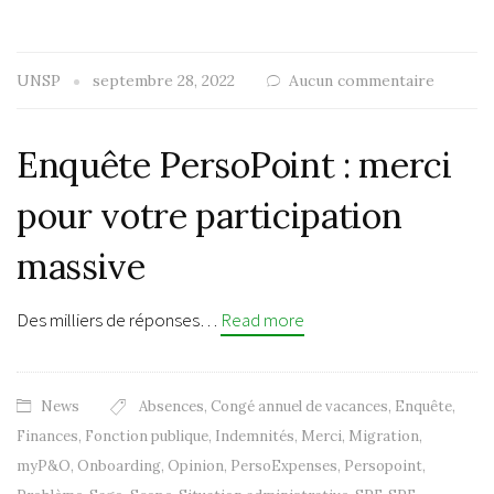
UNSP
septembre 28, 2022
Aucun commentaire
Enquête PersoPoint : merci
pour votre participation
massive
Des milliers de réponses…
Read more
News
Absences
,
Congé annuel de vacances
,
Enquête
,
Finances
,
Fonction publique
,
Indemnités
,
Merci
,
Migration
,
myP&O
,
Onboarding
,
Opinion
,
PersoExpenses
,
Persopoint
,