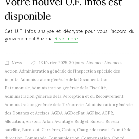
Votre nouvel U.F. Infos est
disponible
Cet U.F. Infos analyse et décrypte pour vous l’accord du
gouvernement Arizona.
Read more
News
13 février
,
2025
,
30 jours
,
Absence
,
Absences
,
Action
,
Administration générale de l'Inspection spéciale des
impôts
,
Administration générale de la Documentation
Patrimoniale
,
Administration générale de la Fiscalité
,
Administration générale de la Perception et du Recouvrement
,
Administration générale de la Trésorerie
,
Administration générale
des Douanes et Accises
,
AGDA
,
AGDocPat
,
AGFisc
,
AGPR
,
Allocation
,
Arizona
,
Arlon
,
Avantage
,
Budget
,
Bureau
,
Bureau
satellite
,
Burn-out
,
Carrières
,
Casino
,
Charge de travail
,
Comité de
direction
,
Commande
,
Communication
,
Compensation
,
Congé
,