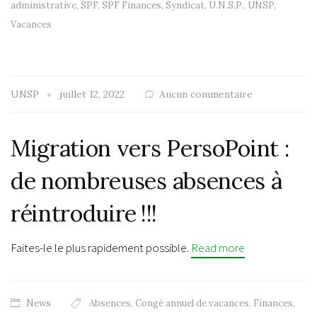
administrative
,
SPF
,
SPF Finances
,
Syndicat
,
U.N.S.P.
,
UNSP
,
Vacances
UNSP
juillet 12, 2022
Aucun commentaire
Migration vers PersoPoint :
de nombreuses absences à
réintroduire !!!
Faites-le le plus rapidement possible.
Read more
News
Absences
,
Congé annuel de vacances
,
Finances
,