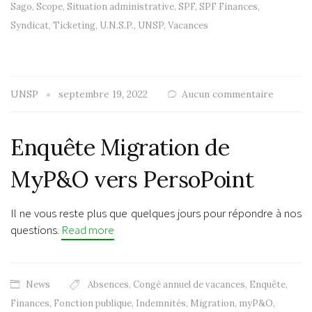
Sago
,
Scope
,
Situation administrative
,
SPF
,
SPF Finances
,
Syndicat
,
Ticketing
,
U.N.S.P.
,
UNSP
,
Vacances
UNSP
septembre 19, 2022
Aucun commentaire
Enquête Migration de
MyP&O vers PersoPoint
Il ne vous reste plus que quelques jours pour répondre à nos
questions.
Read more
News
Absences
,
Congé annuel de vacances
,
Enquête
,
Finances
,
Fonction publique
,
Indemnités
,
Migration
,
myP&O
,