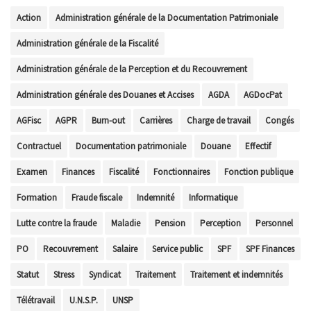
Action
Administration générale de la Documentation Patrimoniale
Administration générale de la Fiscalité
Administration générale de la Perception et du Recouvrement
Administration générale des Douanes et Accises
AGDA
AGDocPat
AGFisc
AGPR
Burn-out
Carrières
Charge de travail
Congés
Contractuel
Documentation patrimoniale
Douane
Effectif
Examen
Finances
Fiscalité
Fonctionnaires
Fonction publique
Formation
Fraude fiscale
Indemnité
Informatique
Lutte contre la fraude
Maladie
Pension
Perception
Personnel
PO
Recouvrement
Salaire
Service public
SPF
SPF Finances
Statut
Stress
Syndicat
Traitement
Traitement et indemnités
Télétravail
U.N.S.P.
UNSP