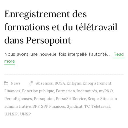
Enregistrement des
formations et du télétravail
dans Persopoint
Nous avons une nouvelle fois interpellé l’autorité…
Read
more
News
Absences
,
BOSA
,
En ligne
,
Enregistrement
,
Finances
,
Fonction publique
,
Formation
,
Indemnités
,
myP&O
,
PersoExpenses
,
Persopoint
,
PersoSelfService
,
Scope
,
Situation
administrative
,
SPF
,
SPF Finances
,
Syndicat
,
TC
,
Télétravail
,
U.N.S.P.
,
UNSP