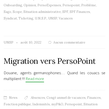
Onboarding
,
Opinion
,
PersoExpenses
,
Persopoint
,
Problème
,
Sago
,
Scope
,
Situation administrative
,
SPF
,
SPF Finances
,
Syndicat
,
Ticketing
,
U.N.S.P.
,
UNSP
,
Vacances
UNSP
août 10, 2022
Aucun commentaire
Migration vers PersoPoint
Douane, agents germanophones… Quand les couacs se
multiplient !!!
Read more
News
Absences
,
Congé annuel de vacances
,
Finances
,
Fonction publique
,
Indemnités
,
myP&O
,
Persopoint
,
Situation