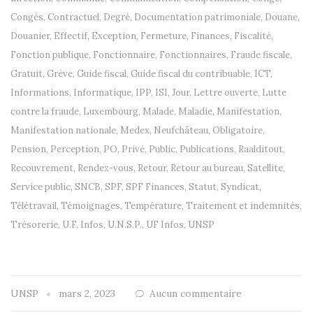
Congés
,
Contractuel
,
Degré
,
Documentation patrimoniale
,
Douane
,
Douanier
,
Effectif
,
Exception
,
Fermeture
,
Finances
,
Fiscalité
,
Fonction publique
,
Fonctionnaire
,
Fonctionnaires
,
Fraude fiscale
,
Gratuit
,
Grève
,
Guide fiscal
,
Guide fiscal du contribuable
,
ICT
,
Informations
,
Informatique
,
IPP
,
ISI
,
Jour
,
Lettre ouverte
,
Lutte
contre la fraude
,
Luxembourg
,
Malade
,
Maladie
,
Manifestation
,
Manifestation nationale
,
Medex
,
Neufchâteau
,
Obligatoire
,
Pension
,
Perception
,
PO
,
Privé
,
Public
,
Publications
,
Raalditout
,
Recouvrement
,
Rendez-vous
,
Retour
,
Retour au bureau
,
Satellite
,
Service public
,
SNCB
,
SPF
,
SPF Finances
,
Statut
,
Syndicat
,
Télétravail
,
Témoignages
,
Température
,
Traitement et indemnités
,
Trésorerie
,
U.F. Infos
,
U.N.S.P.
,
UF Infos
,
UNSP
UNSP
mars 2, 2023
Aucun commentaire