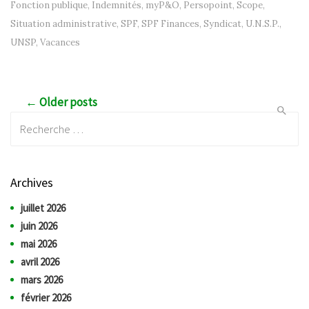
Fonction publique
,
Indemnités
,
myP&O
,
Persopoint
,
Scope
,
Situation administrative
,
SPF
,
SPF Finances
,
Syndicat
,
U.N.S.P.
,
UNSP
,
Vacances
Post navigation
← Older posts
Recherche:
Archives
juillet 2026
juin 2026
mai 2026
avril 2026
mars 2026
février 2026