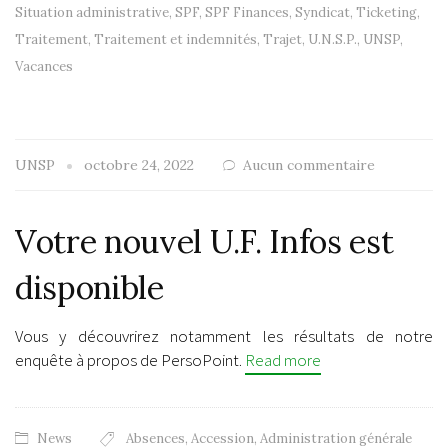
Situation administrative
,
SPF
,
SPF Finances
,
Syndicat
,
Ticketing
,
Traitement
,
Traitement et indemnités
,
Trajet
,
U.N.S.P.
,
UNSP
,
Vacances
UNSP
octobre 24, 2022
Aucun commentaire
Votre nouvel U.F. Infos est
disponible
Vous y découvrirez notamment les résultats de notre
enquête à propos de PersoPoint.
Read more
News
Absences
,
Accession
,
Administration générale