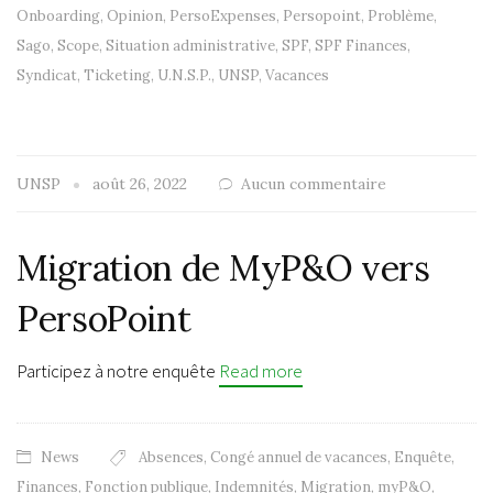
Onboarding
,
Opinion
,
PersoExpenses
,
Persopoint
,
Problème
,
Sago
,
Scope
,
Situation administrative
,
SPF
,
SPF Finances
,
Syndicat
,
Ticketing
,
U.N.S.P.
,
UNSP
,
Vacances
UNSP
août 26, 2022
Aucun commentaire
Migration de MyP&O vers
PersoPoint
Participez à notre enquête
Read more
News
Absences
,
Congé annuel de vacances
,
Enquête
,
Finances
,
Fonction publique
,
Indemnités
,
Migration
,
myP&O
,