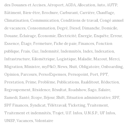
des Douanes et Accises
,
Aéroport
,
AGDA
,
Allocation
,
Auto
,
AUTP
,
Bâtiment
,
Bien-être
,
Brochure
,
Carburant
,
Carrière
,
Chauffage
,
Climatisation
,
Communication
,
Conditions de travail
,
Congé annuel
de vacances
,
Consommation
,
Degré
,
Diesel
,
Dimanche
,
Domicile
,
Douane
,
Éclairage
,
Économie
,
Électricité
,
Énergie
,
Enquête
,
Erreur
,
Essence
,
Étage
,
Fermeture
,
Fiche de paie
,
Finances
,
Fonction
publique
,
Frais
,
Gaz
,
Indemnité
,
Indemnités
,
Index
,
Indexation
,
Infrastructure
,
Kilométrique
,
Logistique
,
Maladie
,
Mazout
,
Merci
,
Migration
,
Ministre
,
myP&O
,
News
,
Nuit
,
Obligatoire
,
Onboarding
,
Opinion
,
Parcours
,
PersoExpenses
,
Persopoint
,
Port
,
PPT
,
Prestation
,
Prime
,
Problème
,
Publications
,
Raalditout
,
Réduction
,
Regroupement
,
Résidence
,
Résultat
,
Roadshow
,
Sago
,
Salaire
,
Samedi
,
Santé
,
Scope
,
Séjour
,
Shift
,
Situation administrative
,
SPF
,
SPF Finances
,
Syndicat
,
Télétravail
,
Ticketing
,
Traitement
,
Traitement et indemnités
,
Trajet
,
U.F. Infos
,
U.N.S.P.
,
UF Infos
,
UNSP
,
Vacances
,
Volontaire