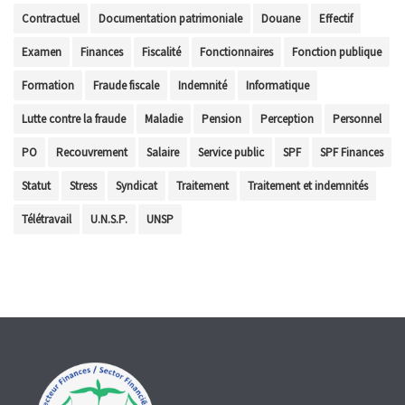
Contractuel
Documentation patrimoniale
Douane
Effectif
Examen
Finances
Fiscalité
Fonctionnaires
Fonction publique
Formation
Fraude fiscale
Indemnité
Informatique
Lutte contre la fraude
Maladie
Pension
Perception
Personnel
PO
Recouvrement
Salaire
Service public
SPF
SPF Finances
Statut
Stress
Syndicat
Traitement
Traitement et indemnités
Télétravail
U.N.S.P.
UNSP