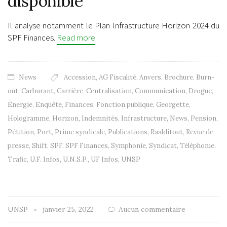
disponible
Il analyse notamment le Plan Infrastructure Horizon 2024 du
SPF Finances.
Read more
News
Accession
,
AG Fiscalité
,
Anvers
,
Brochure
,
Burn-
out
,
Carburant
,
Carrière
,
Centralisation
,
Communication
,
Drogue
,
Énergie
,
Enquête
,
Finances
,
Fonction publique
,
Georgette
,
Hologramme
,
Horizon
,
Indemnités
,
Infrastructure
,
News
,
Pension
,
Pétition
,
Port
,
Prime syndicale
,
Publications
,
Raalditout
,
Revue de
presse
,
Shift
,
SPF
,
SPF Finances
,
Symphonie
,
Syndicat
,
Téléphonie
,
Trafic
,
U.F. Infos
,
U.N.S.P.
,
UF Infos
,
UNSP
UNSP
janvier 25, 2022
Aucun commentaire