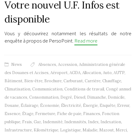
Votre nouvel U.F. Infos est
disponible
Vous y découvrirez notamment les résultats de notre
enquête à propos de PersoPoint.
Read more
News
Absences
,
Accession
,
Administration générale
des Douanes et Accises
,
Aéroport
,
AGDA
,
Allocation
,
Auto
,
AUTP
,
Bâtiment
,
Bien-être
,
Brochure
,
Carburant
,
Carrière
,
Chauffage
,
Climatisation
,
Communication
,
Conditions de travail
,
Congé annuel
de vacances
,
Consommation
,
Degré
,
Diesel
,
Dimanche
,
Domicile
,
Douane
,
Éclairage
,
Économie
,
Électricité
,
Énergie
,
Enquête
,
Erreur
,
Essence
,
Étage
,
Fermeture
,
Fiche de paie
,
Finances
,
Fonction
publique
,
Frais
,
Gaz
,
Indemnité
,
Indemnités
,
Index
,
Indexation
,
Infrastructure
,
Kilométrique
,
Logistique
,
Maladie
,
Mazout
,
Merci
,