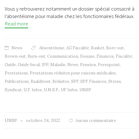
Vous y retrouverez notamment un dossier spécial consacré à
l’absentéisme pour maladie chez les fonctionnaires fédéraux.
Read more
News
Absentéisme
,
AG Fiscalité
,
Basket
,
Bore-out
,
Brown-out
,
Burn-out
,
Communication
,
Douane
,
Finances
,
Fiscalité
,
Guide
,
Guide fiscal
,
IPP
,
Maladie
,
News
,
Pension
,
Persopoint
,
Prestations
,
Prestations réduites pour raisons médicales
,
Publications
,
Raalditout
,
Réduites
,
SPF
,
SPF Finances
,
Stress
,
Syndicat
,
U.F. Infos
,
U.N.S.P.
,
UF Infos
,
UNSP
UNSP
octobre 24, 2022
Aucun commentaire