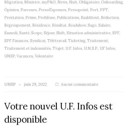
Migration
,
Ministre
,
myP&O
,
News
,
Nuit
,
Obligatoire
,
Onboarding
,
Opinion
,
Parcours
,
PersoExpenses
,
Persopoint
,
Port
,
PPT
,
Prestation
,
Prime
,
Problème
,
Publications
,
Raalditout
,
Réduction
,
Regroupement
,
Résidence
,
Résultat
,
Roadshow
,
Sago
,
Salaire
,
Samedi
,
Santé
,
Scope
,
Séjour
,
Shift
,
Situation administrative
,
SPF
,
SPF Finances
,
Syndicat
,
Télétravail
,
Ticketing
,
Traitement
,
Traitement et indemnités
,
Trajet
,
U.F. Infos
,
U.N.S.P.
,
UF Infos
,
UNSP
,
Vacances
,
Volontaire
UNSP
juin 29, 2022
Aucun commentaire
Votre nouvel U.F. Infos est
disponible