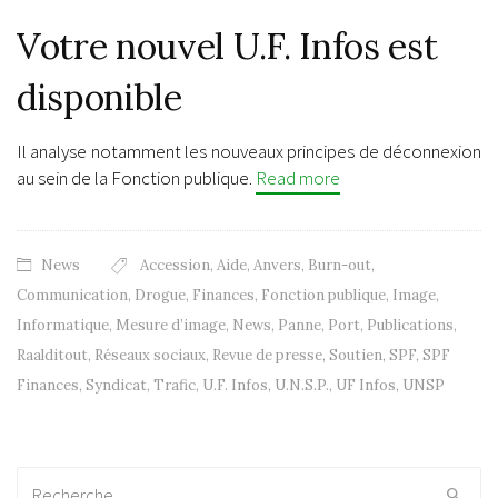
Votre nouvel U.F. Infos est
disponible
Il analyse notamment les nouveaux principes de déconnexion
au sein de la Fonction publique.
Read more
News
Accession
,
Aide
,
Anvers
,
Burn-out
,
Communication
,
Drogue
,
Finances
,
Fonction publique
,
Image
,
Informatique
,
Mesure d’image
,
News
,
Panne
,
Port
,
Publications
,
Raalditout
,
Réseaux sociaux
,
Revue de presse
,
Soutien
,
SPF
,
SPF
Finances
,
Syndicat
,
Trafic
,
U.F. Infos
,
U.N.S.P.
,
UF Infos
,
UNSP
Recherche: