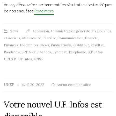
Vous y découvrirez notamment les résultats catastrophiques
de nos enquêtes
Read more
News
Accession
,
Administration générale des Douanes
et Accises
,
AG Fiscalité
,
Carrière
,
Communication
,
Enquête
,
Finances
,
Indemnités
,
News
,
Publications
,
Raalditout
,
Résultat
,
Roadshow
,
SPF
,
SPF Finances
,
Syndicat
,
Téléphonie
,
U.F. Infos
,
U.N.S.P.
,
UF Infos
,
UNSP
UNSP
avril 20, 2022
Aucun commentaire
Votre nouvel U.F. Infos est