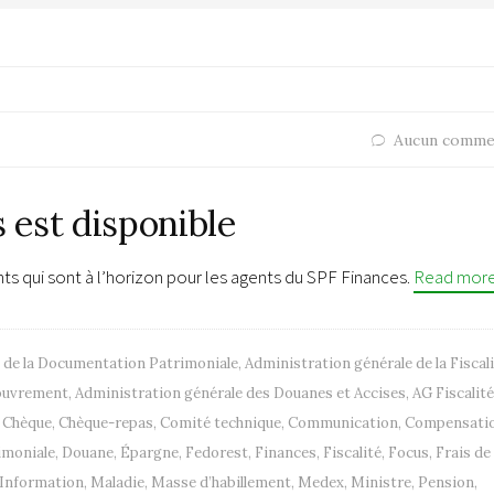
Aucun comme
s est disponible
qui sont à l’horizon pour les agents du SPF Finances.
Read mor
 de la Documentation Patrimoniale
,
Administration générale de la Fiscal
couvrement
,
Administration générale des Douanes et Accises
,
AG Fiscalité
,
Chèque
,
Chèque-repas
,
Comité technique
,
Communication
,
Compensati
imoniale
,
Douane
,
Épargne
,
Fedorest
,
Finances
,
Fiscalité
,
Focus
,
Frais de
Information
,
Maladie
,
Masse d’habillement
,
Medex
,
Ministre
,
Pension
,