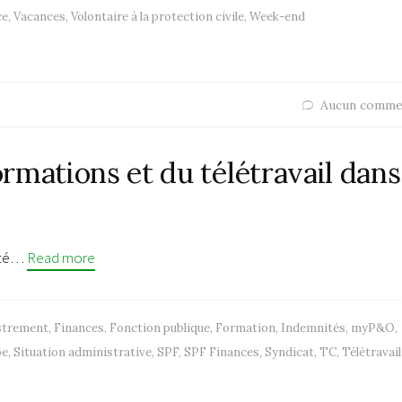
ce
,
Vacances
,
Volontaire à la protection civile
,
Week-end
Aucun comme
rmations et du télétravail dans
rité…
Read more
strement
,
Finances
,
Fonction publique
,
Formation
,
Indemnités
,
myP&O
,
pe
,
Situation administrative
,
SPF
,
SPF Finances
,
Syndicat
,
TC
,
Télétravail