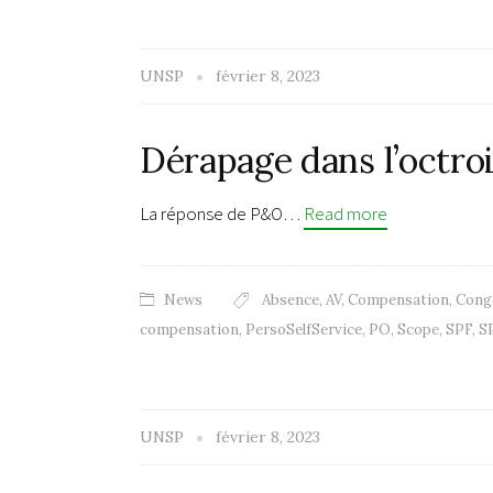
UNSP
février 8, 2023
Dérapage dans l’octro
La réponse de P&O…
Read more
News
Absence
,
AV
,
Compensation
,
Cong
compensation
,
PersoSelfService
,
PO
,
Scope
,
SPF
,
S
UNSP
février 8, 2023