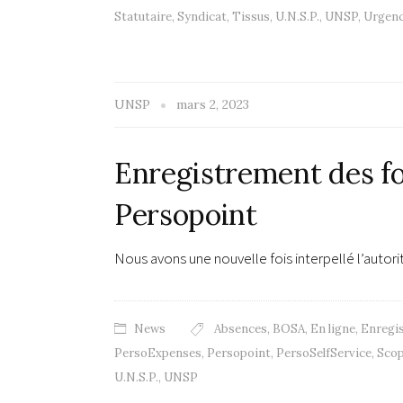
Statutaire
,
Syndicat
,
Tissus
,
U.N.S.P.
,
UNSP
,
Urgen
UNSP
mars 2, 2023
Enregistrement des fo
Persopoint
Nous avons une nouvelle fois interpellé l’auto
News
Absences
,
BOSA
,
En ligne
,
Enregi
PersoExpenses
,
Persopoint
,
PersoSelfService
,
Sco
U.N.S.P.
,
UNSP