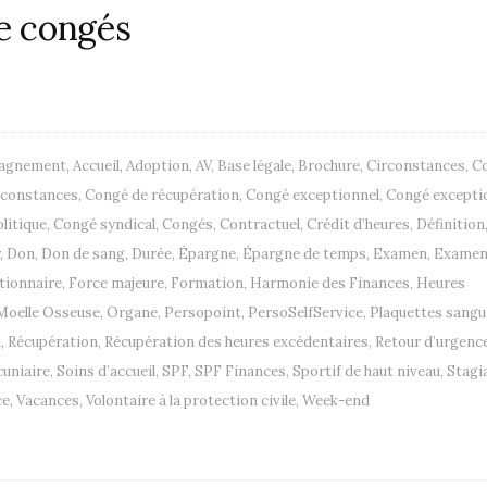
de congés
agnement
,
Accueil
,
Adoption
,
AV
,
Base légale
,
Brochure
,
Circonstances
,
C
rconstances
,
Congé de récupération
,
Congé exceptionnel
,
Congé excepti
litique
,
Congé syndical
,
Congés
,
Contractuel
,
Crédit d’heures
,
Définition
,
Don
,
Don de sang
,
Durée
,
Épargne
,
Épargne de temps
,
Examen
,
Exame
tionnaire
,
Force majeure
,
Formation
,
Harmonie des Finances
,
Heures
Moelle Osseuse
,
Organe
,
Persopoint
,
PersoSelfService
,
Plaquettes sangu
n
,
Récupération
,
Récupération des heures excédentaires
,
Retour d’urgenc
cuniaire
,
Soins d’accueil
,
SPF
,
SPF Finances
,
Sportif de haut niveau
,
Stagi
ce
,
Vacances
,
Volontaire à la protection civile
,
Week-end