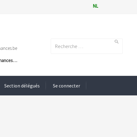
NL
Search for:
nances.be
Finances…
Section délégués
Se connecter