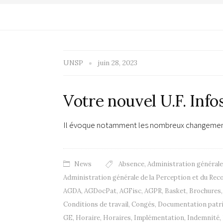
UNSP
juin 28, 2023
Votre nouvel U.F. Info
Il évoque notamment les nombreux changements 
News
Absence
,
Administration générale
Administration générale de la Perception et du Re
AGDA
,
AGDocPat
,
AGFisc
,
AGPR
,
Basket
,
Brochures
Conditions de travail
,
Congés
,
Documentation patr
GE
,
Horaire
,
Horaires
,
Implémentation
,
Indemnité
,