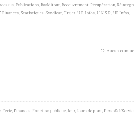
ocessus
,
Publications
,
Raalditout
,
Recouvrement
,
Récupération
,
Réintégr
 Finances
,
Statistiques
,
Syndicat
,
Trajet
,
U.F. Infos
,
U.N.S.P.
,
UF Infos
,
Aucun comme
e
,
Férié
,
Finances
,
Fonction publique
,
Jour
,
Jours de pont
,
PersoSelfServic