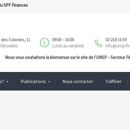
du SPF Finances
 des Colonies, 11
09:00 – 16:00
02 218 16 59
0 Bruxelles
Lundi au vendredi
info@unsp-fi
Nous vous souhaitons la bienvenue sur le site de l’UNSP – Secteur 
s?
Publications
Nous contacter
S’affilier