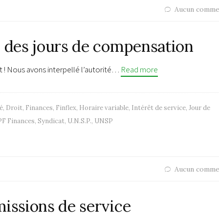
Aucun comme
i des jours de compensation
t ! Nous avons interpellé l’autorité…
Read more
é
,
Droit
,
Finances
,
Finflex
,
Horaire variable
,
Intérêt de service
,
Jour de
PF Finances
,
Syndicat
,
U.N.S.P.
,
UNSP
Aucun comme
missions de service