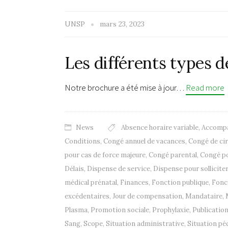
UNSP
mars 23, 2023
Les différents types 
Notre brochure a été mise à jour…
Read more
News
Absence horaire variable
,
Accomp
Conditions
,
Congé annuel de vacances
,
Congé de ci
pour cas de force majeure
,
Congé parental
,
Congé po
Délais
,
Dispense de service
,
Dispense pour solliciter
médical prénatal
,
Finances
,
Fonction publique
,
Fonc
excédentaires
,
Jour de compensation
,
Mandataire
,
Plasma
,
Promotion sociale
,
Prophylaxie
,
Publicatio
Sang
,
Scope
,
Situation administrative
,
Situation pé