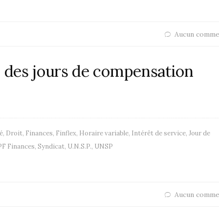
Aucun comme
i des jours de compensation
é
,
Droit
,
Finances
,
Finflex
,
Horaire variable
,
Intérêt de service
,
Jour de
PF Finances
,
Syndicat
,
U.N.S.P.
,
UNSP
Aucun comme