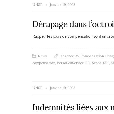
UNSP
janvier 19, 2023
Dérapage dans l’octro
Rappel : les jours de compensation sont un droi
News
Absence
,
AV
,
Compensation
,
Cong
compensation
,
PersoSelfService
,
PO
,
Scope
,
SPF
,
S
UNSP
janvier 19, 2023
Indemnités liées aux 