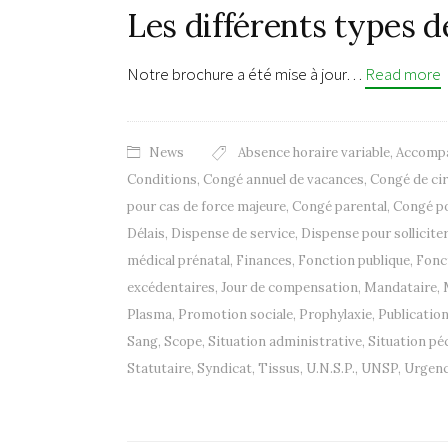
Les différents types 
Notre brochure a été mise à jour…
Read more
News
Absence horaire variable
,
Accomp
Conditions
,
Congé annuel de vacances
,
Congé de ci
pour cas de force majeure
,
Congé parental
,
Congé po
Délais
,
Dispense de service
,
Dispense pour solliciter
médical prénatal
,
Finances
,
Fonction publique
,
Fonc
excédentaires
,
Jour de compensation
,
Mandataire
,
Plasma
,
Promotion sociale
,
Prophylaxie
,
Publicatio
Sang
,
Scope
,
Situation administrative
,
Situation pé
Statutaire
,
Syndicat
,
Tissus
,
U.N.S.P.
,
UNSP
,
Urgen