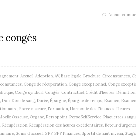
Aucun comme
de congés
agnement
,
Accueil
,
Adoption
,
AV
,
Base légale
,
Brochure
,
Circonstances
,
C
rconstances
,
Congé de récupération
,
Congé exceptionnel
,
Congé excepti
litique
,
Congé syndical
,
Congés
,
Contractuel
,
Crédit d’heures
,
Définition
,
Don
,
Don de sang
,
Durée
,
Épargne
,
Épargne de temps
,
Examen
,
Exame
tionnaire
,
Force majeure
,
Formation
,
Harmonie des Finances
,
Heures
Moelle Osseuse
,
Organe
,
Persopoint
,
PersoSelfService
,
Plaquettes sangu
n
,
Récupération
,
Récupération des heures excédentaires
,
Retour d’urgenc
cuniaire
,
Soins d’accueil
,
SPF
,
SPF Finances
,
Sportif de haut niveau
,
Stagi