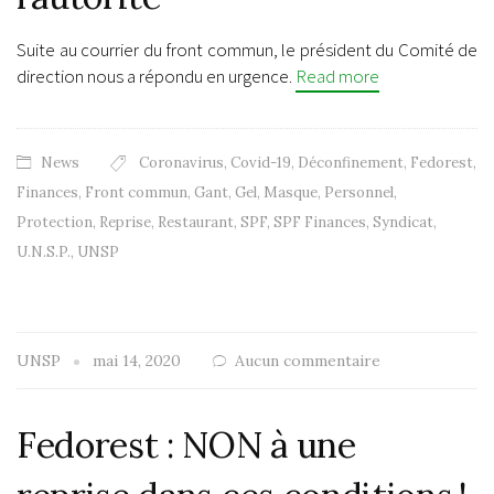
Suite au courrier du front commun, le président du Comité de
direction nous a répondu en urgence.
Read more
News
Coronavirus
,
Covid-19
,
Déconfinement
,
Fedorest
,
Finances
,
Front commun
,
Gant
,
Gel
,
Masque
,
Personnel
,
Protection
,
Reprise
,
Restaurant
,
SPF
,
SPF Finances
,
Syndicat
,
U.N.S.P.
,
UNSP
UNSP
mai 14, 2020
Aucun commentaire
Fedorest : NON à une