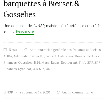
barquettes à Bierset &
Gosselies
Une demande de l’UNSP, mainte fois répétée, se concrétise
enfin…
Read more
News
Administration générale des Douanes et Accises
,
AGDA
,
Automate
,
Barquette
,
Bierset
,
Cafétérias
,
Douane
,
Fedorest
,
Finances
,
Gosselies
,
H24
,
Mess
,
Repas
,
Restaurant
,
Shift
,
SPF
,
SPF
Finances
,
Syndicat
,
U.N.S.P.
,
UNSP
UNSP
septembre 17, 2020
Aucun commentaire