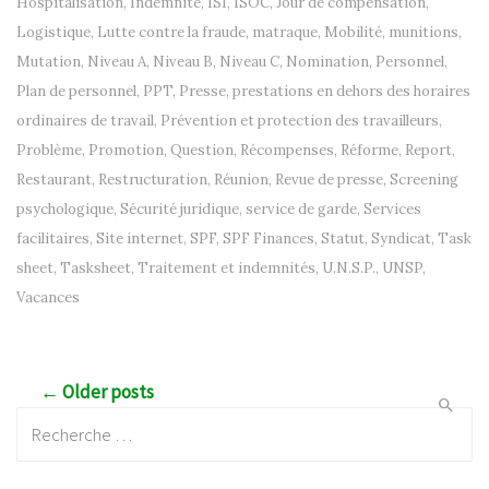
Hospitalisation
,
Indemnité
,
ISI
,
ISOC
,
Jour de compensation
,
Logistique
,
Lutte contre la fraude
,
matraque
,
Mobilité
,
munitions
,
Mutation
,
Niveau A
,
Niveau B
,
Niveau C
,
Nomination
,
Personnel
,
Plan de personnel
,
PPT
,
Presse
,
prestations en dehors des horaires
ordinaires de travail
,
Prévention et protection des travailleurs
,
Problème
,
Promotion
,
Question
,
Récompenses
,
Réforme
,
Report
,
Restaurant
,
Restructuration
,
Réunion
,
Revue de presse
,
Screening
psychologique
,
Sécurité juridique
,
service de garde
,
Services
facilitaires
,
Site internet
,
SPF
,
SPF Finances
,
Statut
,
Syndicat
,
Task
sheet
,
Tasksheet
,
Traitement et indemnités
,
U.N.S.P.
,
UNSP
,
Vacances
Post navigation
← Older posts
Recherche: