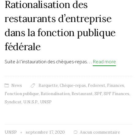
Rationalisation des
restaurants d’entreprise
dans la fonction publique
fédérale
Suite à l’instauration des chèques-repas…
Read more
News
Barquette
,
Chèque-repas
,
Fedorest
,
Finances
,
Fonction publique
,
Rationalisation
,
Restaurant
,
SPF
,
SPF Finances
,
Syndicat
,
U.N.S.P.
,
UNSP
UNSP
septembre 17, 2020
Aucun commentaire