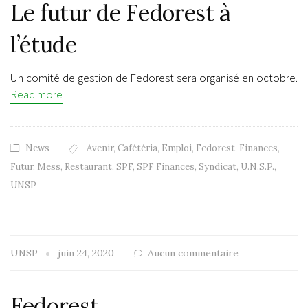
Le futur de Fedorest à
l’étude
Un comité de gestion de Fedorest sera organisé en octobre.
Read more
News
Avenir
,
Cafétéria
,
Emploi
,
Fedorest
,
Finances
,
Futur
,
Mess
,
Restaurant
,
SPF
,
SPF Finances
,
Syndicat
,
U.N.S.P.
,
UNSP
UNSP
juin 24, 2020
Aucun commentaire
Fedorest