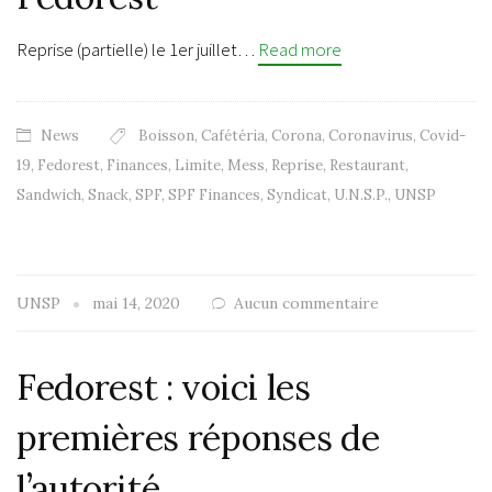
Reprise (partielle) le 1er juillet…
Read more
News
Boisson
,
Cafétéria
,
Corona
,
Coronavirus
,
Covid-
19
,
Fedorest
,
Finances
,
Limite
,
Mess
,
Reprise
,
Restaurant
,
Sandwich
,
Snack
,
SPF
,
SPF Finances
,
Syndicat
,
U.N.S.P.
,
UNSP
UNSP
mai 14, 2020
Aucun commentaire
Fedorest : voici les
premières réponses de
l’autorité