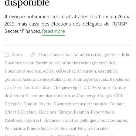
disponible
Il évoque notamment les résultats des élections du 26 mai
2019, mais aussi des élections des délégués de l’UNSP –
Secteur Finances.
Read more
News
26 mai
,
Accession
,
Administration générale de la
Documentation Patrimoniale
,
Administration générale des
Douanes et Accises
,
AGDA
,
AGDocPat
,
Allocation
,
Assemblée
générale
,
Assurance hospitalisation
,
Avantages sociaux
,
Brochures
,
Carrières
,
Centralisation
,
Chèques-repas
,
CIC Personnel
,
Comité
de Secteur II
,
communication interne
,
Concierge
,
Congés
,
CSII
,
Délégués
,
Dindon
,
Divers
,
Documentation patrimoniale
,
Douane
,
Effectif
,
Élection
,
Elections
,
Europe
,
Examen
,
Expert fiscal
,
Facebook
,
Fedorest
,
Finances
,
Fonction publique
,
Fonctionnaires
,
Formation
,
Fraude fiscale
,
Guide fiscal
,
Horaire variable
,