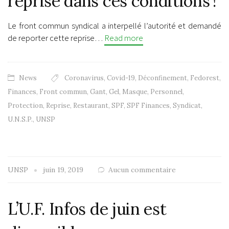
reprise dans ces conditions !
Le front commun syndical a interpellé l’autorité et demandé
de reporter cette reprise…
Read more
News
Coronavirus
,
Covid-19
,
Déconfinement
,
Fedorest
,
Finances
,
Front commun
,
Gant
,
Gel
,
Masque
,
Personnel
,
Protection
,
Reprise
,
Restaurant
,
SPF
,
SPF Finances
,
Syndicat
,
U.N.S.P.
,
UNSP
UNSP
juin 19, 2019
Aucun commentaire
L’U.F. Infos de juin est