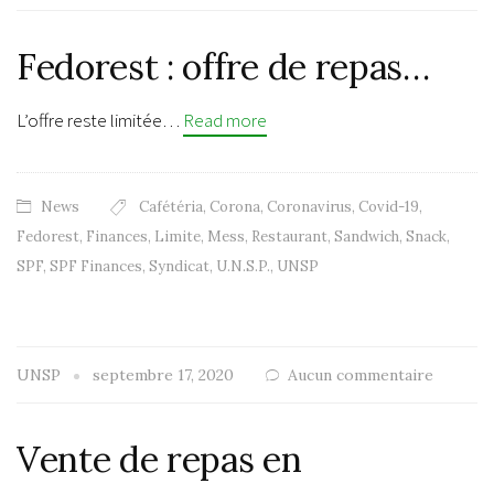
Fedorest : offre de repas…
L’offre reste limitée…
Read more
News
Cafétéria
,
Corona
,
Coronavirus
,
Covid-19
,
Fedorest
,
Finances
,
Limite
,
Mess
,
Restaurant
,
Sandwich
,
Snack
,
SPF
,
SPF Finances
,
Syndicat
,
U.N.S.P.
,
UNSP
UNSP
septembre 17, 2020
Aucun commentaire
Vente de repas en