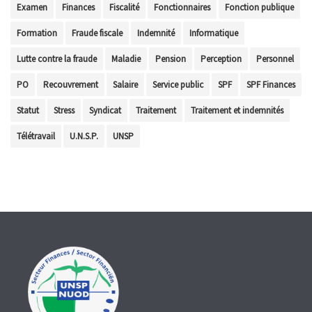
Examen
Finances
Fiscalité
Fonctionnaires
Fonction publique
Formation
Fraude fiscale
Indemnité
Informatique
Lutte contre la fraude
Maladie
Pension
Perception
Personnel
PO
Recouvrement
Salaire
Service public
SPF
SPF Finances
Statut
Stress
Syndicat
Traitement
Traitement et indemnités
Télétravail
U.N.S.P.
UNSP