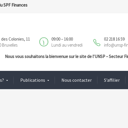
du SPF Finances
 des Colonies, 11
09:00 – 16:00
02 218 16 59
0 Bruxelles
Lundi au vendredi
info@unsp-fi
Nous vous souhaitons la bienvenue sur le site de l’UNSP – Secteur 
s?
Publications
Nous contacter
S’affilier