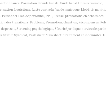
onctionnaires
,
Formation
,
Fraude fiscale
,
Guide fiscal
,
Horaire variable
,
ensation
,
Logistique
,
Lutte contre la fraude
,
matraque
,
Mobilité
,
muniti
n
,
Personnel
,
Plan de personnel
,
PPT
,
Presse
,
prestations en dehors des
ion des travailleurs
,
Problème
,
Promotion
,
Question
,
Récompenses
,
Réf
 de presse
,
Screening psychologique
,
Sécurité juridique
,
service de garde
es
,
Statut
,
Syndicat
,
Task sheet
,
Tasksheet
,
Traitement et indemnités
,
U.