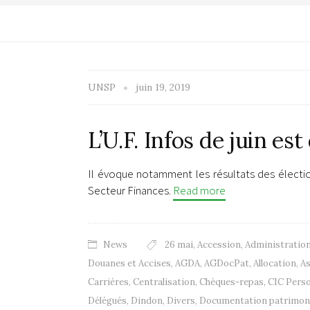
UNSP
juin 19, 2019
L’U.F. Infos de juin est
Il évoque notamment les résultats des électi
Secteur Finances.
Read more
News
26 mai
,
Accession
,
Administration
Douanes et Accises
,
AGDA
,
AGDocPat
,
Allocation
,
As
Carrières
,
Centralisation
,
Chèques-repas
,
CIC Pers
Délégués
,
Dindon
,
Divers
,
Documentation patrimon