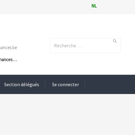
NL
Search for:
nances.be
Finances…
Section délégués
Se connecter