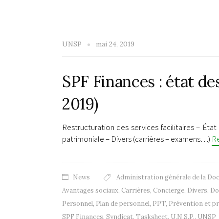
UNSP
mai 24, 2019
SPF Finances : état de
2019)
Restructuration des services facilitaires – Ét
patrimoniale – Divers (carrières – examens…)
R
News
Administration générale de la D
Avantages sociaux
,
Carrières
,
Concierge
,
Divers
,
Do
Personnel
,
Plan de personnel
,
PPT
,
Prévention et pr
SPF Finances
,
Syndicat
,
Tasksheet
,
U.N.S.P.
,
UNSP