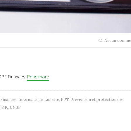
Aucun comme
 SPF Finances.
Read more
,
Finances
,
Informatique
,
Lunette
,
PPT
,
Prévention et protection des
.S.P.
,
UNSP