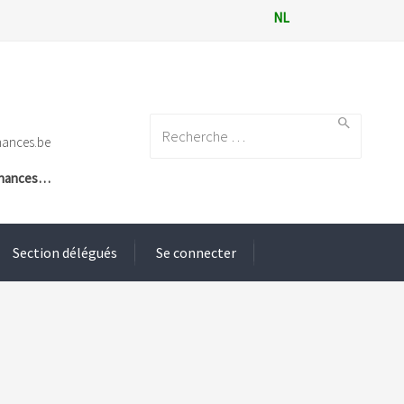
NL
Search for:
nances.be
Finances…
Section délégués
Se connecter