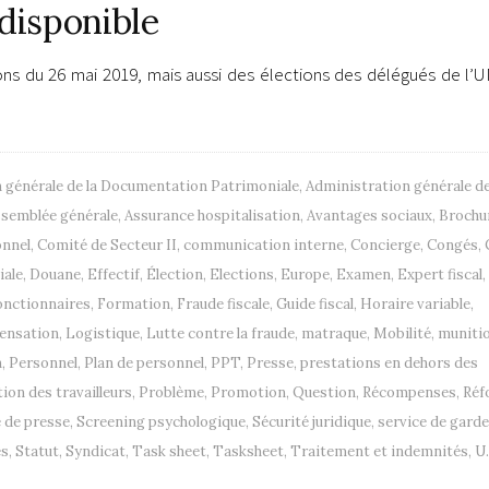
 disponible
ons du 26 mai 2019, mais aussi des élections des délégués de l’
 générale de la Documentation Patrimoniale
,
Administration générale d
semblée générale
,
Assurance hospitalisation
,
Avantages sociaux
,
Brochu
onnel
,
Comité de Secteur II
,
communication interne
,
Concierge
,
Congés
,
iale
,
Douane
,
Effectif
,
Élection
,
Elections
,
Europe
,
Examen
,
Expert fiscal
,
onctionnaires
,
Formation
,
Fraude fiscale
,
Guide fiscal
,
Horaire variable
,
ensation
,
Logistique
,
Lutte contre la fraude
,
matraque
,
Mobilité
,
muniti
n
,
Personnel
,
Plan de personnel
,
PPT
,
Presse
,
prestations en dehors des
ion des travailleurs
,
Problème
,
Promotion
,
Question
,
Récompenses
,
Réf
 de presse
,
Screening psychologique
,
Sécurité juridique
,
service de garde
es
,
Statut
,
Syndicat
,
Task sheet
,
Tasksheet
,
Traitement et indemnités
,
U.