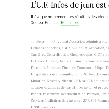
L’U.F. Infos de juin est
Il évoque notamment les résultats des électi
Secteur Finances.
Read more
News
26 mai
,
Accession
,
Administration
Douanes et Accises
,
AGDA
,
AGDocPat
,
Allocation
,
As
Carrières
,
Centralisation
,
Chèques-repas
,
CIC Pers
Délégués
,
Dindon
,
Divers
,
Documentation patrimon
Facebook
,
Fedorest
,
Finances
,
Fonction publique
,
F
Hospitalisation
,
Indemnité
,
ISI
,
ISOC
,
Jour de comp
Mutation
,
Niveau A
,
Niveau B
,
Niveau C
,
Nominatio
horaires ordinaires de travail
,
Prévention et protect
Report
,
Restaurant
,
Restructuration
,
Réunion
,
Revue
Services facilitaires
,
Site internet
,
SPF
,
SPF Financ
UNSP
,
Vacances