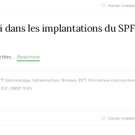
Aucun comme
i dans les implantations du SPF
spectées…
Read more
CT
,
Informatique
,
Infrastructure
,
Normes
,
PPT
,
Prévention et protectio
.S.P.
,
UNSP
,
WiFi
Aucun comme