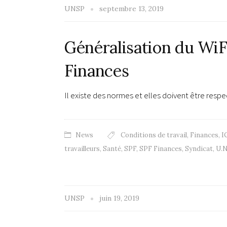
UNSP
septembre 13, 2019
Généralisation du WiF
Finances
Il existe des normes et elles doivent être re
News
Conditions de travail
,
Finances
,
I
travailleurs
,
Santé
,
SPF
,
SPF Finances
,
Syndicat
,
U.N
UNSP
juin 19, 2019