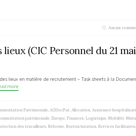
Aucun comme
s lieux (CIC Personnel du 21 ma
at des lieux en matière de recrutement – Task sheets à la Documen
ead more
ocumentation Patrimoniale
,
AGDocPat
,
Allocation
,
Assurance hospitalisat
cumentation patrimoniale
,
Europe
,
Finances
,
Logistique
,
Mobilité
,
Muta
otection des travailleurs
,
Réforme
,
Restructuration
,
Services facilitaires