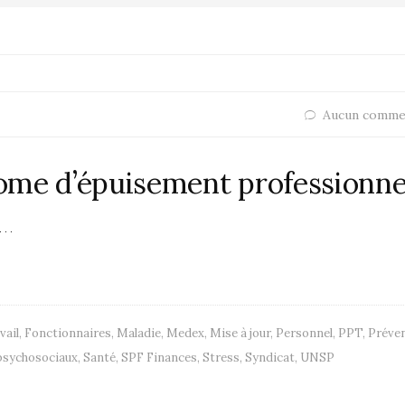
Aucun comme
ome d’épuisement professionne
ur…
vail
,
Fonctionnaires
,
Maladie
,
Medex
,
Mise à jour
,
Personnel
,
PPT
,
Préve
psychosociaux
,
Santé
,
SPF Finances
,
Stress
,
Syndicat
,
UNSP