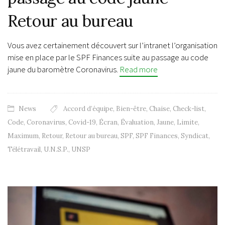
Retour au bureau
Vous avez certainement découvert sur l’intranet l’organisation
mise en place par le SPF Finances suite au passage au code
jaune du baromètre Coronavirus.
Read more
News
Accord d’équipe
,
Bien-être
,
Chaise
,
Check-list
,
Code
,
Coronavirus
,
Covid-19
,
Écran
,
Évaluation
,
Jaune
,
Limite
,
Maximum
,
Retour
,
Retour au bureau
,
SPF
,
SPF Finances
,
Syndicat
,
Télétravail
,
U.N.S.P.
,
UNSP