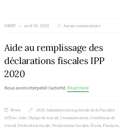
UNSP
avril 30, 2020
Aucun commentaire
Aide au remplissage des
déclarations fiscales IPP
2020
Nous avons interpellé l’autorité.
Read more
News
2020
,
Administration générale de la Fiscalité
,
AGFisc
,
Aide
,
Charge de travail
,
Communication
,
Conditions de
travail
,
Déclaration fiscale
,
Déclarations fiscales
,
Écran
,
Finances
,