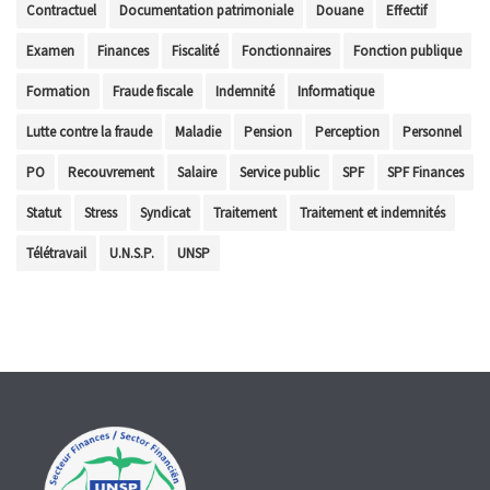
Contractuel
Documentation patrimoniale
Douane
Effectif
Examen
Finances
Fiscalité
Fonctionnaires
Fonction publique
Formation
Fraude fiscale
Indemnité
Informatique
Lutte contre la fraude
Maladie
Pension
Perception
Personnel
PO
Recouvrement
Salaire
Service public
SPF
SPF Finances
Statut
Stress
Syndicat
Traitement
Traitement et indemnités
Télétravail
U.N.S.P.
UNSP