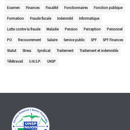
Examen
Finances
Fiscalité
Fonctionnaires
Fonction publique
Formation
Fraude fiscale
Indemnité
Informatique
Lutte contre la fraude
Maladie
Pension
Perception
Personnel
PO
Recouvrement
Salaire
Service public
SPF
SPF Finances
Statut
Stress
Syndicat
Traitement
Traitement et indemnités
Télétravail
U.N.S.P.
UNSP