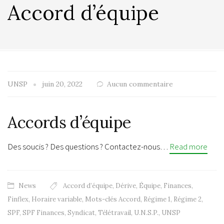
Accord d’équipe
UNSP
juin 20, 2022
Aucun commentaire
Accords d’équipe
Des soucis ? Des questions ? Contactez-nous…
Read more
News
Accord d’équipe
,
Dérive
,
Équipe
,
Finances
,
Finflex
,
Horaire variable
,
Mots-clés Accord
,
Régime 1
,
Régime 2
,
SPF
,
SPF Finances
,
Syndicat
,
Télétravail
,
U.N.S.P.
,
UNSP