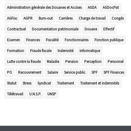
Administration générale des Douanes et Accises
AGDA
AGDocPat
AGFisc
AGPR
Burn-out
Carrières
Charge de travail
Congés
Contractuel
Documentation patrimoniale
Douane
Effectif
Examen
Finances
Fiscalité
Fonctionnaires
Fonction publique
Formation
Fraude fiscale
Indemnité
Informatique
Lutte contre la fraude
Maladie
Pension
Perception
Personnel
PO
Recouvrement
Salaire
Service public
SPF
SPF Finances
Statut
Stress
Syndicat
Traitement
Traitement et indemnités
Télétravail
U.N.S.P.
UNSP