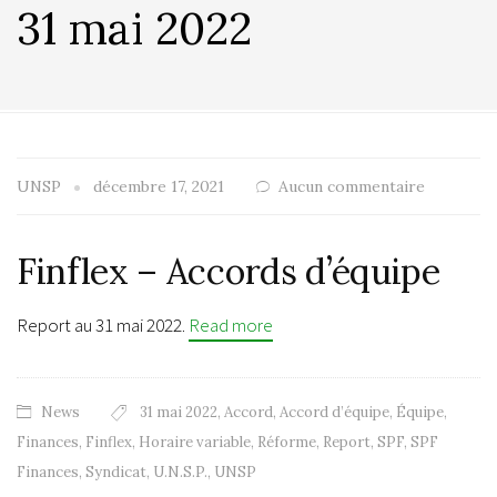
31 mai 2022
UNSP
décembre 17, 2021
Aucun commentaire
Finflex – Accords d’équipe
Report au 31 mai 2022.
Read more
News
31 mai 2022
,
Accord
,
Accord d’équipe
,
Équipe
,
Finances
,
Finflex
,
Horaire variable
,
Réforme
,
Report
,
SPF
,
SPF
Finances
,
Syndicat
,
U.N.S.P.
,
UNSP