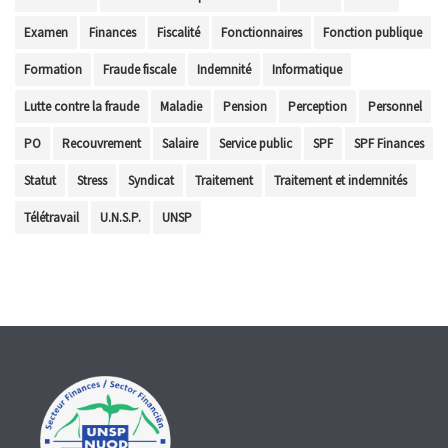
Examen
Finances
Fiscalité
Fonctionnaires
Fonction publique
Formation
Fraude fiscale
Indemnité
Informatique
Lutte contre la fraude
Maladie
Pension
Perception
Personnel
PO
Recouvrement
Salaire
Service public
SPF
SPF Finances
Statut
Stress
Syndicat
Traitement
Traitement et indemnités
Télétravail
U.N.S.P.
UNSP