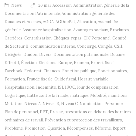
News
26 mai
,
Accession
,
Administration générale de la
Documentation Patrimoniale
,
Administration générale des
Douanes et Accises
,
AGDA
,
AGDocPat
,
Allocation
,
Assemblée
générale
,
Assurance hospitalisation
,
Avantages sociaux
,
Brochures
,
Carrières
,
Centralisation
,
Chèques-repas
,
CIC Personnel
,
Comité
de Secteur II
,
communication interne
,
Concierge
,
Congés
,
CSII
,
Délégués
,
Dindon
,
Divers
,
Documentation patrimoniale
,
Douane
,
Effectif
,
Élection
,
Elections
,
Europe
,
Examen
,
Expert fiscal
,
Facebook
,
Fedorest
,
Finances
,
Fonction publique
,
Fonctionnaires
,
Formation
,
Fraude fiscale
,
Guide fiscal
,
Horaire variable
,
Hospitalisation
,
Indemnité
,
ISI
,
ISOC
,
Jour de compensation
,
Logistique
,
Lutte contre la fraude
,
matraque
,
Mobilité
,
munitions
,
Mutation
,
Niveau A
,
Niveau B
,
Niveau C
,
Nomination
,
Personnel
,
Plan de personnel
,
PPT
,
Presse
,
prestations en dehors des horaires
ordinaires de travail
,
Prévention et protection des travailleurs
,
Problème
,
Promotion
,
Question
,
Récompenses
,
Réforme
,
Report
,