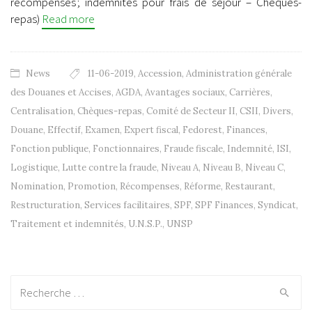
récompenses ; indemnités pour frais de séjour – Chèques-
repas)
Read more
News
11-06-2019
,
Accession
,
Administration générale
des Douanes et Accises
,
AGDA
,
Avantages sociaux
,
Carrières
,
Centralisation
,
Chèques-repas
,
Comité de Secteur II
,
CSII
,
Divers
,
Douane
,
Effectif
,
Examen
,
Expert fiscal
,
Fedorest
,
Finances
,
Fonction publique
,
Fonctionnaires
,
Fraude fiscale
,
Indemnité
,
ISI
,
Logistique
,
Lutte contre la fraude
,
Niveau A
,
Niveau B
,
Niveau C
,
Nomination
,
Promotion
,
Récompenses
,
Réforme
,
Restaurant
,
Restructuration
,
Services facilitaires
,
SPF
,
SPF Finances
,
Syndicat
,
Traitement et indemnités
,
U.N.S.P.
,
UNSP
Recherche: