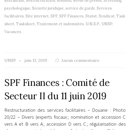
Restaurant
,
Restructuration
,
Réunion
,
Revue de presse
,
Screening
psychologique
,
Sécurité juridique
,
service de garde
,
Services
facilitaires
,
Site internet
,
SPF
,
SPF Finances
,
Statut
,
Syndicat
,
Task
sheet
,
Tasksheet
,
Traitement et indemnités
,
U.N.S.P.
,
UNSP
,
Vacances
UNSP
juin 13, 2019
Aucun commentaire
SPF Finances : Comité de
Secteur II du 11 juin 2019
Restructuration des services facilitaires – Douane : Photo
20/22 – Divers (experts fiscaux ; nomination et accession C
vers A et B vers A ; accession D vers C ; régularisation des