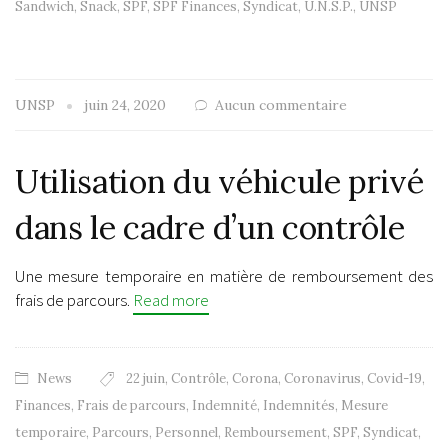
Sandwich
,
Snack
,
SPF
,
SPF Finances
,
Syndicat
,
U.N.S.P.
,
UNSP
UNSP
juin 24, 2020
Aucun commentaire
Utilisation du véhicule privé
dans le cadre d’un contrôle
Une mesure temporaire en matière de remboursement des
frais de parcours.
Read more
News
22 juin
,
Contrôle
,
Corona
,
Coronavirus
,
Covid-19
,
Finances
,
Frais de parcours
,
Indemnité
,
Indemnités
,
Mesure
temporaire
,
Parcours
,
Personnel
,
Remboursement
,
SPF
,
Syndicat
,