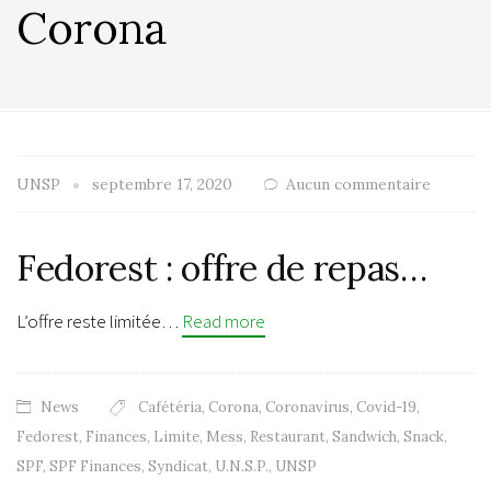
Corona
UNSP
septembre 17, 2020
Aucun commentaire
Fedorest : offre de repas…
L’offre reste limitée…
Read more
News
Cafétéria
,
Corona
,
Coronavirus
,
Covid-19
,
Fedorest
,
Finances
,
Limite
,
Mess
,
Restaurant
,
Sandwich
,
Snack
,
SPF
,
SPF Finances
,
Syndicat
,
U.N.S.P.
,
UNSP