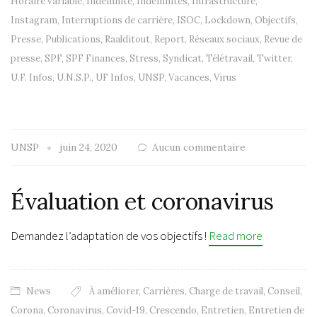
Horaire variable
,
Indemnité
,
Indemnités
,
Infrastructure
,
Instagram
,
Interruptions de carrière
,
ISOC
,
Lockdown
,
Objectifs
,
Presse
,
Publications
,
Raalditout
,
Report
,
Réseaux sociaux
,
Revue de
presse
,
SPF
,
SPF Finances
,
Stress
,
Syndicat
,
Télétravail
,
Twitter
,
U.F. Infos
,
U.N.S.P.
,
UF Infos
,
UNSP
,
Vacances
,
Virus
UNSP
juin 24, 2020
Aucun commentaire
Évaluation et coronavirus
Demandez l’adaptation de vos objectifs !
Read more
News
À améliorer
,
Carrières
,
Charge de travail
,
Conseil
,
Corona
,
Coronavirus
,
Covid-19
,
Crescendo
,
Entretien
,
Entretien de