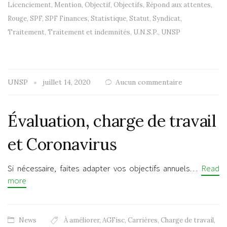
Licenciement
,
Mention
,
Objectif
,
Objectifs
,
Répond aux attentes
,
Rouge
,
SPF
,
SPF Finances
,
Statistique
,
Statut
,
Syndicat
,
Traitement
,
Traitement et indemnités
,
U.N.S.P.
,
UNSP
UNSP
juillet 14, 2020
Aucun commentaire
Évaluation, charge de travail
et Coronavirus
Si nécessaire, faites adapter vos objectifs annuels…
Read
more
News
À améliorer
,
AGFisc
,
Carrières
,
Charge de travail
,