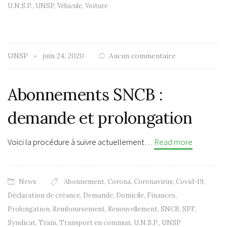
U.N.S.P.
,
UNSP
,
Véhicule
,
Voiture
UNSP
juin 24, 2020
Aucun commentaire
Abonnements SNCB :
demande et prolongation
Voici la procédure à suivre actuellement…
Read more
News
Abonnement
,
Corona
,
Coronavirus
,
Covid-19
,
Déclaration de créance
,
Demande
,
Domicile
,
Finances
,
Prolongation
,
Remboursement
,
Renouvellement
,
SNCB
,
SPF
,
Syndicat
,
Train
,
Transport en commun
,
U.N.S.P.
,
UNSP