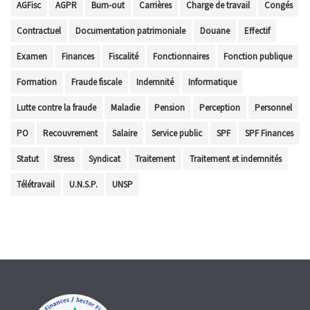
AGFisc
AGPR
Burn-out
Carrières
Charge de travail
Congés
Contractuel
Documentation patrimoniale
Douane
Effectif
Examen
Finances
Fiscalité
Fonctionnaires
Fonction publique
Formation
Fraude fiscale
Indemnité
Informatique
Lutte contre la fraude
Maladie
Pension
Perception
Personnel
PO
Recouvrement
Salaire
Service public
SPF
SPF Finances
Statut
Stress
Syndicat
Traitement
Traitement et indemnités
Télétravail
U.N.S.P.
UNSP