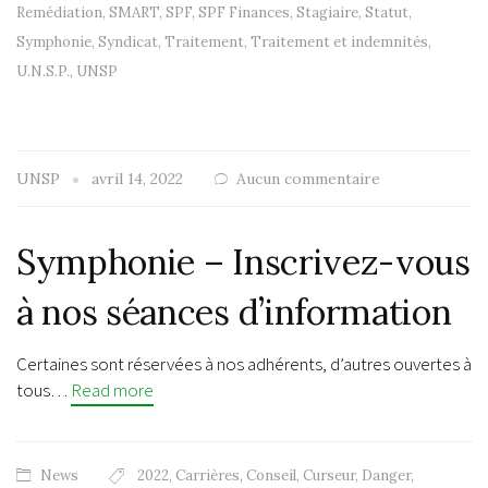
Remédiation
,
SMART
,
SPF
,
SPF Finances
,
Stagiaire
,
Statut
,
Symphonie
,
Syndicat
,
Traitement
,
Traitement et indemnités
,
U.N.S.P.
,
UNSP
UNSP
avril 14, 2022
Aucun commentaire
Symphonie – Inscrivez-vous
à nos séances d’information
Certaines sont réservées à nos adhérents, d’autres ouvertes à
tous…
Read more
News
2022
,
Carrières
,
Conseil
,
Curseur
,
Danger
,