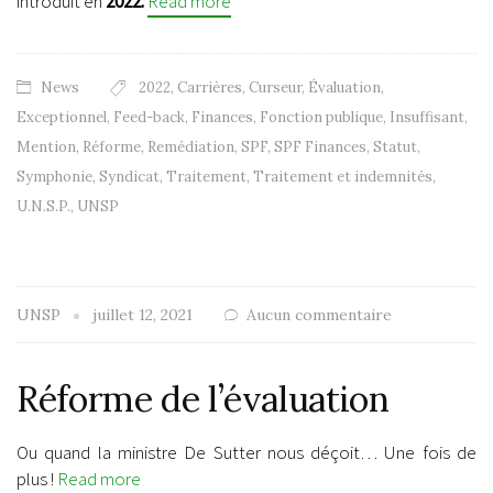
introduit en
2022.
Read more
News
2022
,
Carrières
,
Curseur
,
Évaluation
,
Exceptionnel
,
Feed-back
,
Finances
,
Fonction publique
,
Insuffisant
,
Mention
,
Réforme
,
Remédiation
,
SPF
,
SPF Finances
,
Statut
,
Symphonie
,
Syndicat
,
Traitement
,
Traitement et indemnités
,
U.N.S.P.
,
UNSP
UNSP
juillet 12, 2021
Aucun commentaire
Réforme de l’évaluation
Ou quand la ministre De Sutter nous déçoit… Une fois de
plus !
Read more