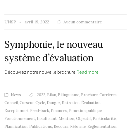
UNSP
avril 19, 2022
Aucun commentaire
Symphonie, le nouveau
système d’évaluation
Découvrez notre nouvelle brochure
Read more
News
2022
,
Bilan
,
Bilinguisme
,
Brochure
,
Carrières
,
Conseil
,
Curseur
,
Cycle
,
Danger
,
Entretien
,
Évaluation
,
Exceptionnel
,
Feed-back
,
Finances
,
Fonction publique
,
Fonctionnement
,
Insuffisant
,
Mention
,
Objectif
,
Particularité
,
Planification
,
Publications
,
Recours
,
Réforme
,
Réglementation
,