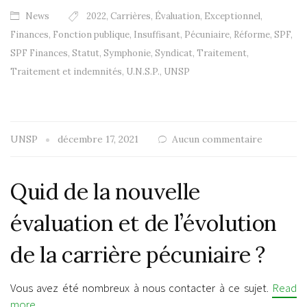
News
2022
,
Carrières
,
Évaluation
,
Exceptionnel
,
Finances
,
Fonction publique
,
Insuffisant
,
Pécuniaire
,
Réforme
,
SPF
,
SPF Finances
,
Statut
,
Symphonie
,
Syndicat
,
Traitement
,
Traitement et indemnités
,
U.N.S.P.
,
UNSP
UNSP
décembre 17, 2021
Aucun commentaire
Quid de la nouvelle
évaluation et de l’évolution
de la carrière pécuniaire ?
Vous avez été nombreux à nous contacter à ce sujet.
Read
more