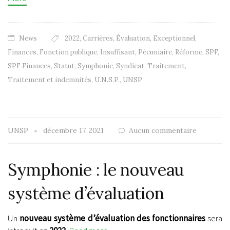
News
2022
,
Carrières
,
Évaluation
,
Exceptionnel
,
Finances
,
Fonction publique
,
Insuffisant
,
Pécuniaire
,
Réforme
,
SPF
,
SPF Finances
,
Statut
,
Symphonie
,
Syndicat
,
Traitement
,
Traitement et indemnités
,
U.N.S.P.
,
UNSP
UNSP
décembre 17, 2021
Aucun commentaire
Symphonie : le nouveau
système d’évaluation
Un
nouveau système d’évaluation des fonctionnaires
sera