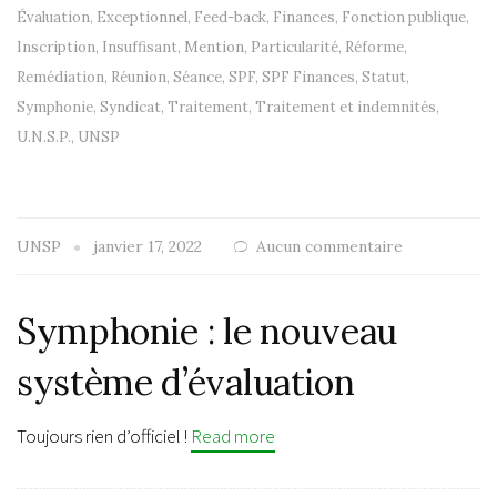
Évaluation
,
Exceptionnel
,
Feed-back
,
Finances
,
Fonction publique
,
Inscription
,
Insuffisant
,
Mention
,
Particularité
,
Réforme
,
Remédiation
,
Réunion
,
Séance
,
SPF
,
SPF Finances
,
Statut
,
Symphonie
,
Syndicat
,
Traitement
,
Traitement et indemnités
,
U.N.S.P.
,
UNSP
UNSP
janvier 17, 2022
Aucun commentaire
Symphonie : le nouveau
système d’évaluation
Toujours rien d’officiel !
Read more