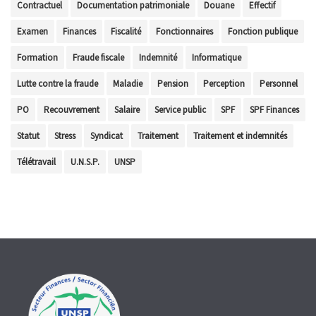
Contractuel
Documentation patrimoniale
Douane
Effectif
Examen
Finances
Fiscalité
Fonctionnaires
Fonction publique
Formation
Fraude fiscale
Indemnité
Informatique
Lutte contre la fraude
Maladie
Pension
Perception
Personnel
PO
Recouvrement
Salaire
Service public
SPF
SPF Finances
Statut
Stress
Syndicat
Traitement
Traitement et indemnités
Télétravail
U.N.S.P.
UNSP