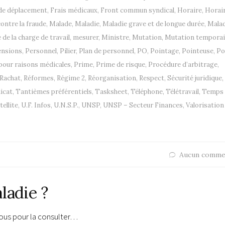
 de déplacement
,
Frais médicaux
,
Front commun syndical
,
Horaire
,
Horai
ontre la fraude
,
Malade
,
Maladie
,
Maladie grave et de longue durée
,
Malad
de la charge de travail
,
mesurer
,
Ministre
,
Mutation
,
Mutation temporai
ensions
,
Personnel
,
Pilier
,
Plan de personnel
,
PO
,
Pointage
,
Pointeuse
,
Po
pour raisons médicales
,
Prime
,
Prime de risque
,
Procédure d’arbitrage
,
Rachat
,
Réformes
,
Régime 2
,
Réorganisation
,
Respect
,
Sécurité juridique
,
icat
,
Tantièmes préférentiels
,
Tasksheet
,
Téléphone
,
Télétravail
,
Temps 
tellite
,
U.F. Infos
,
U.N.S.P.
,
UNSP
,
UNSP – Secteur Finances
,
Valorisation
Aucun comme
ladie ?
vous pour la consulter…