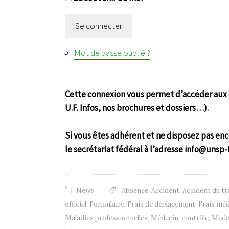
Se connecter
Mot de passe oublié ?
Cette connexion vous permet d’accéder aux c
U.F. Infos, nos brochures et dossiers…).
Si vous êtes adhérent et ne disposez pas enc
le secrétariat fédéral à l’adresse info@unsp-
News
Absence
,
Accident
,
Accident du tr
officiel
,
Formulaire
,
Frais de déplacement
,
Frais mé
Maladies professionnelles
,
Médecin-contrôle
,
Mede