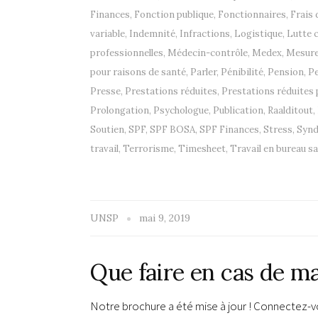
Finances
,
Fonction publique
,
Fonctionnaires
,
Frais
variable
,
Indemnité
,
Infractions
,
Logistique
,
Lutte c
professionnelles
,
Médecin-contrôle
,
Medex
,
Mesure 
pour raisons de santé
,
Parler
,
Pénibilité
,
Pension
,
P
Presse
,
Prestations réduites
,
Prestations réduites 
Prolongation
,
Psychologue
,
Publication
,
Raalditout
,
Soutien
,
SPF
,
SPF BOSA
,
SPF Finances
,
Stress
,
Synd
travail
,
Terrorisme
,
Timesheet
,
Travail en bureau sa
UNSP
mai 9, 2019
Que faire en cas de ma
Notre brochure a été mise à jour ! Connectez-