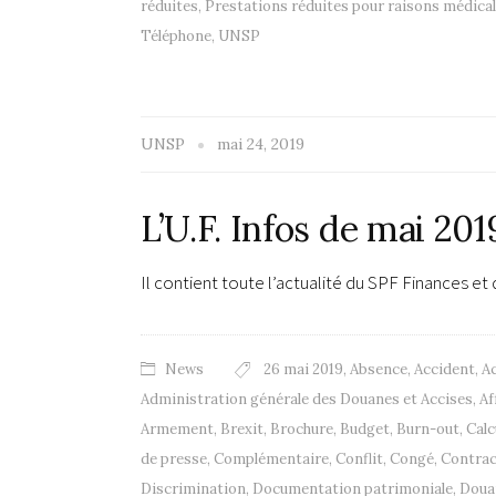
réduites
,
Prestations réduites pour raisons médica
Téléphone
,
UNSP
UNSP
mai 24, 2019
L’U.F. Infos de mai 201
Il contient toute l’actualité du SPF Finances et
News
26 mai 2019
,
Absence
,
Accident
,
Ac
Administration générale des Douanes et Accises
,
Af
Armement
,
Brexit
,
Brochure
,
Budget
,
Burn-out
,
Calc
de presse
,
Complémentaire
,
Conflit
,
Congé
,
Contrac
Discrimination
,
Documentation patrimoniale
,
Doua