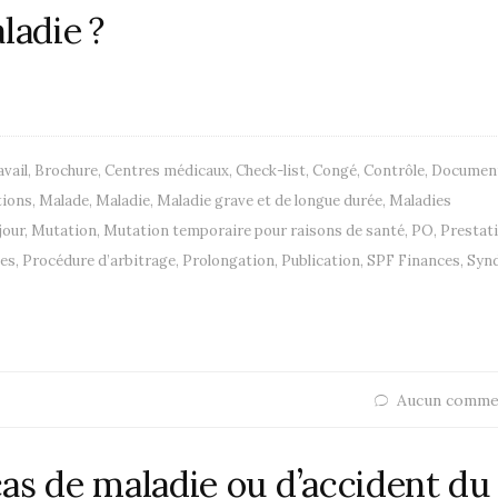
ladie ?
avail
,
Brochure
,
Centres médicaux
,
Check-list
,
Congé
,
Contrôle
,
Documen
tions
,
Malade
,
Maladie
,
Maladie grave et de longue durée
,
Maladies
jour
,
Mutation
,
Mutation temporaire pour raisons de santé
,
PO
,
Prestat
les
,
Procédure d’arbitrage
,
Prolongation
,
Publication
,
SPF Finances
,
Synd
Aucun comme
as de maladie ou d’accident du