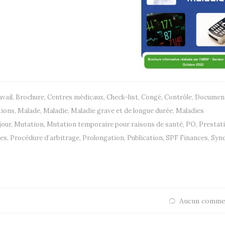
avail
,
Brochure
,
Centres médicaux
,
Check-list
,
Congé
,
Contrôle
,
Documen
tions
,
Malade
,
Maladie
,
Maladie grave et de longue durée
,
Maladies
jour
,
Mutation
,
Mutation temporaire pour raisons de santé
,
PO
,
Prestat
les
,
Procédure d’arbitrage
,
Prolongation
,
Publication
,
SPF Finances
,
Synd
Aucun comme