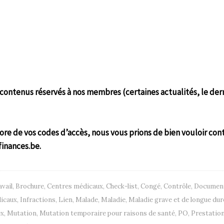
ontenus réservés à nos membres (certaines actualités, le der
ore de vos codes d’accès, nous vous prions de bien vouloir con
finances.be.
avail
,
Brochure
,
Centres médicaux
,
Check-list
,
Congé
,
Contrôle
,
Documen
dicaux
,
Infractions
,
Lien
,
Malade
,
Maladie
,
Maladie grave et de longue dur
x
,
Mutation
,
Mutation temporaire pour raisons de santé
,
PO
,
Prestatio