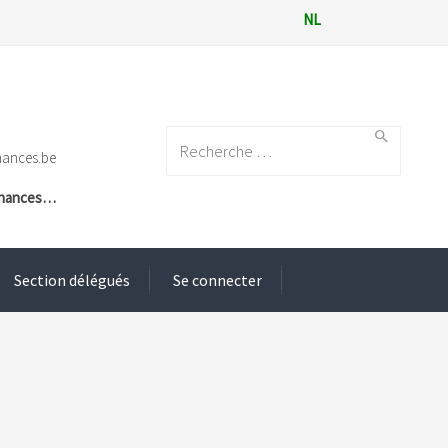
NL
Search for:
nances.be
Finances…
Section délégués
Se connecter