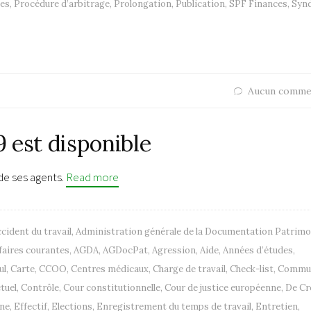
les
,
Procédure d’arbitrage
,
Prolongation
,
Publication
,
SPF Finances
,
Synd
Aucun comme
9 est disponible
 de ses agents.
Read more
cident du travail
,
Administration générale de la Documentation Patrimo
faires courantes
,
AGDA
,
AGDocPat
,
Agression
,
Aide
,
Années d’études
,
ul
,
Carte
,
CCOO
,
Centres médicaux
,
Charge de travail
,
Check-list
,
Commu
tuel
,
Contrôle
,
Cour constitutionnelle
,
Cour de justice européenne
,
De Cr
ne
,
Effectif
,
Elections
,
Enregistrement du temps de travail
,
Entretien
,