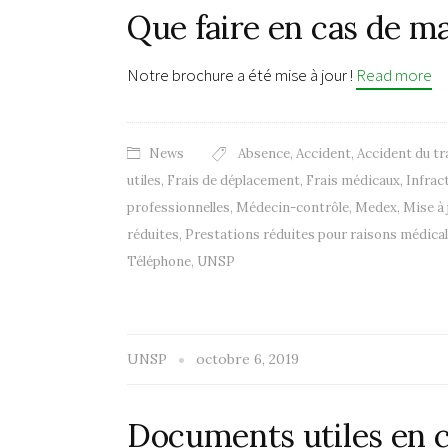
Que faire en cas de ma
Notre brochure a été mise à jour !
Read more
News
Absence
,
Accident
,
Accident du tr
utiles
,
Frais de déplacement
,
Frais médicaux
,
Infrac
professionnelles
,
Médecin-contrôle
,
Medex
,
Mise à 
réduites
,
Prestations réduites pour raisons médica
Téléphone
,
UNSP
UNSP
octobre 6, 2019
Documents utiles en c