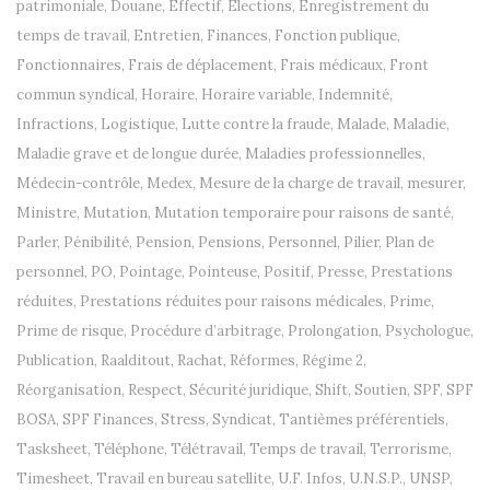
patrimoniale
,
Douane
,
Effectif
,
Elections
,
Enregistrement du
temps de travail
,
Entretien
,
Finances
,
Fonction publique
,
Fonctionnaires
,
Frais de déplacement
,
Frais médicaux
,
Front
commun syndical
,
Horaire
,
Horaire variable
,
Indemnité
,
Infractions
,
Logistique
,
Lutte contre la fraude
,
Malade
,
Maladie
,
Maladie grave et de longue durée
,
Maladies professionnelles
,
Médecin-contrôle
,
Medex
,
Mesure de la charge de travail
,
mesurer
,
Ministre
,
Mutation
,
Mutation temporaire pour raisons de santé
,
Parler
,
Pénibilité
,
Pension
,
Pensions
,
Personnel
,
Pilier
,
Plan de
personnel
,
PO
,
Pointage
,
Pointeuse
,
Positif
,
Presse
,
Prestations
réduites
,
Prestations réduites pour raisons médicales
,
Prime
,
Prime de risque
,
Procédure d’arbitrage
,
Prolongation
,
Psychologue
,
Publication
,
Raalditout
,
Rachat
,
Réformes
,
Régime 2
,
Réorganisation
,
Respect
,
Sécurité juridique
,
Shift
,
Soutien
,
SPF
,
SPF
BOSA
,
SPF Finances
,
Stress
,
Syndicat
,
Tantièmes préférentiels
,
Tasksheet
,
Téléphone
,
Télétravail
,
Temps de travail
,
Terrorisme
,
Timesheet
,
Travail en bureau satellite
,
U.F. Infos
,
U.N.S.P.
,
UNSP
,