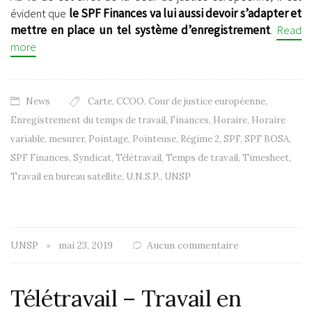
évident que
le SPF Finances va lui aussi devoir s’adapter et
mettre en place un tel système d’enregistrement
.
Read
more
News
Carte
,
CCOO
,
Cour de justice européenne
,
Enregistrement du temps de travail
,
Finances
,
Horaire
,
Horaire
variable
,
mesurer
,
Pointage
,
Pointeuse
,
Régime 2
,
SPF
,
SPF BOSA
,
SPF Finances
,
Syndicat
,
Télétravail
,
Temps de travail
,
Timesheet
,
Travail en bureau satellite
,
U.N.S.P.
,
UNSP
UNSP
mai 23, 2019
Aucun commentaire
Télétravail – Travail en