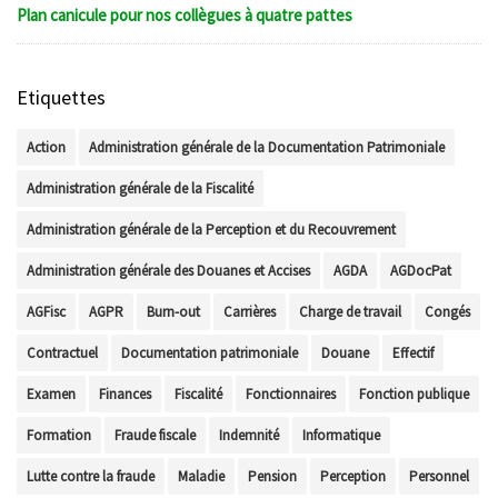
Plan canicule pour nos collègues à quatre pattes
Etiquettes
Action
Administration générale de la Documentation Patrimoniale
Administration générale de la Fiscalité
Administration générale de la Perception et du Recouvrement
Administration générale des Douanes et Accises
AGDA
AGDocPat
AGFisc
AGPR
Burn-out
Carrières
Charge de travail
Congés
Contractuel
Documentation patrimoniale
Douane
Effectif
Examen
Finances
Fiscalité
Fonctionnaires
Fonction publique
Formation
Fraude fiscale
Indemnité
Informatique
Lutte contre la fraude
Maladie
Pension
Perception
Personnel