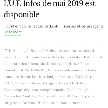
L’U.F. Infos de mai 2019 est
disponible
Il contient toute l’actualité du SPF Finances et de ses agents.
Read more
News
26 mai 2019
,
Absence
,
Accident
,
Accident du
travail
,
Administration générale de la Documentation Patrimoniale
,
Administration générale des Douanes et Accises
,
Affaires
courantes
,
AGDA
,
AGDocPat
,
Agression
,
Aide
,
Années d’études
,
Armement
,
Brexit
,
Brochure
,
Budget
,
Burn-out
,
Calcul
,
Carte
,
CCOO
,
Centres médicaux
,
Charge de travail
,
Check-list
,
Communiqué de presse
,
Complémentaire
,
Conflit
,
Congé
,
Contractuel
,
Contrôle
,
Cour constitutionnelle
,
Cour de justice
européenne
,
De Croo
,
Discrimination
,
Documentation