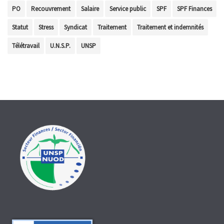
PO
Recouvrement
Salaire
Service public
SPF
SPF Finances
Statut
Stress
Syndicat
Traitement
Traitement et indemnités
Télétravail
U.N.S.P.
UNSP