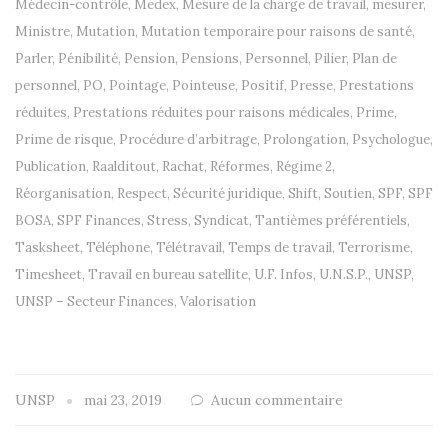
Médecin-contrôle
,
Medex
,
Mesure de la charge de travail
,
mesurer
,
Ministre
,
Mutation
,
Mutation temporaire pour raisons de santé
,
Parler
,
Pénibilité
,
Pension
,
Pensions
,
Personnel
,
Pilier
,
Plan de
personnel
,
PO
,
Pointage
,
Pointeuse
,
Positif
,
Presse
,
Prestations
réduites
,
Prestations réduites pour raisons médicales
,
Prime
,
Prime de risque
,
Procédure d’arbitrage
,
Prolongation
,
Psychologue
,
Publication
,
Raalditout
,
Rachat
,
Réformes
,
Régime 2
,
Réorganisation
,
Respect
,
Sécurité juridique
,
Shift
,
Soutien
,
SPF
,
SPF
BOSA
,
SPF Finances
,
Stress
,
Syndicat
,
Tantièmes préférentiels
,
Tasksheet
,
Téléphone
,
Télétravail
,
Temps de travail
,
Terrorisme
,
Timesheet
,
Travail en bureau satellite
,
U.F. Infos
,
U.N.S.P.
,
UNSP
,
UNSP – Secteur Finances
,
Valorisation
UNSP
mai 23, 2019
Aucun commentaire