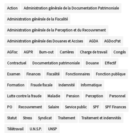
Action
Administration générale de la Documentation Patrimoniale
Administration générale de la Fiscalité
Administration générale de la Perception et du Recouvrement
Administration générale des Douanes et Accises
AGDA
AGDocPat
AGFisc
AGPR
Burn-out
Carrières
Charge de travail
Congés
Contractuel
Documentation patrimoniale
Douane
Effectif
Examen
Finances
Fiscalité
Fonctionnaires
Fonction publique
Formation
Fraude fiscale
Indemnité
Informatique
Lutte contre la fraude
Maladie
Pension
Perception
Personnel
PO
Recouvrement
Salaire
Service public
SPF
SPF Finances
Statut
Stress
Syndicat
Traitement
Traitement et indemnités
Télétravail
U.N.S.P.
UNSP