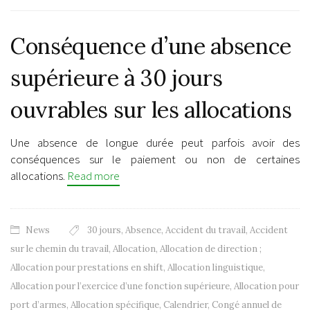
Conséquence d’une absence
supérieure à 30 jours
ouvrables sur les allocations
Une absence de longue durée peut parfois avoir des
conséquences sur le paiement ou non de certaines
allocations.
Read more
News
30 jours
,
Absence
,
Accident du travail
,
Accident
sur le chemin du travail
,
Allocation
,
Allocation de direction ;
Allocation pour prestations en shift
,
Allocation linguistique
,
Allocation pour l’exercice d’une fonction supérieure
,
Allocation pour
port d’armes
,
Allocation spécifique
,
Calendrier
,
Congé annuel de