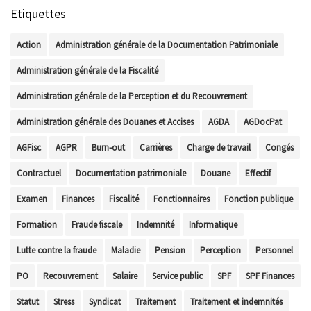
Etiquettes
Action
Administration générale de la Documentation Patrimoniale
Administration générale de la Fiscalité
Administration générale de la Perception et du Recouvrement
Administration générale des Douanes et Accises
AGDA
AGDocPat
AGFisc
AGPR
Burn-out
Carrières
Charge de travail
Congés
Contractuel
Documentation patrimoniale
Douane
Effectif
Examen
Finances
Fiscalité
Fonctionnaires
Fonction publique
Formation
Fraude fiscale
Indemnité
Informatique
Lutte contre la fraude
Maladie
Pension
Perception
Personnel
PO
Recouvrement
Salaire
Service public
SPF
SPF Finances
Statut
Stress
Syndicat
Traitement
Traitement et indemnités