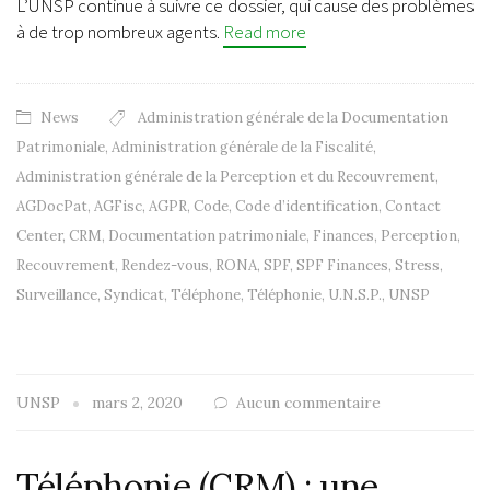
L’UNSP continue à suivre ce dossier, qui cause des problèmes
à de trop nombreux agents.
Read more
News
Administration générale de la Documentation
Patrimoniale
,
Administration générale de la Fiscalité
,
Administration générale de la Perception et du Recouvrement
,
AGDocPat
,
AGFisc
,
AGPR
,
Code
,
Code d’identification
,
Contact
Center
,
CRM
,
Documentation patrimoniale
,
Finances
,
Perception
,
Recouvrement
,
Rendez-vous
,
RONA
,
SPF
,
SPF Finances
,
Stress
,
Surveillance
,
Syndicat
,
Téléphone
,
Téléphonie
,
U.N.S.P.
,
UNSP
UNSP
mars 2, 2020
Aucun commentaire
Téléphonie (CRM) : une