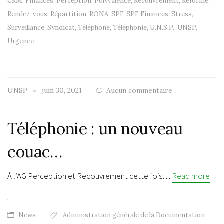
CRM
,
Finances
,
Perception
,
Polyvalence
,
Recouvrement
,
Réforme
,
Rendez-vous
,
Répartition
,
RONA
,
SPF
,
SPF Finances
,
Stress
,
Surveillance
,
Syndicat
,
Téléphone
,
Téléphonie
,
U.N.S.P.
,
UNSP
,
Urgence
UNSP
juin 30, 2021
Aucun commentaire
Téléphonie : un nouveau
couac…
À l’AG Perception et Recouvrement cette fois…
Read more
News
Administration générale de la Documentation