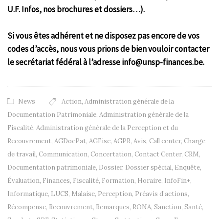
U.F. Infos, nos brochures et dossiers…).
Si vous êtes adhérent et ne disposez pas encore de vos
codes d’accès, nous vous prions de bien vouloir contacter
le secrétariat fédéral à l’adresse info@unsp-finances.be.
News
Action
,
Administration générale de la
Documentation Patrimoniale
,
Administration générale de la
Fiscalité
,
Administration générale de la Perception et du
Recouvrement
,
AGDocPat
,
AGFisc
,
AGPR
,
Avis
,
Call center
,
Charge
de travail
,
Communication
,
Concertation
,
Contact Center
,
CRM
,
Documentation patrimoniale
,
Dossier
,
Dossier spécial
,
Enquête
,
Évaluation
,
Finances
,
Fiscalité
,
Formation
,
Horaire
,
InfoFin+
,
Informatique
,
LUCS
,
Malaise
,
Perception
,
Préavis d’actions
,
Récompense
,
Recouvrement
,
Remarques
,
RONA
,
Sanction
,
Santé
,