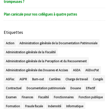
trompeuses ?
Plan canicule pour nos collègues à quatre pattes
Etiquettes
Action
Administration générale de la Documentation Patrimoniale
Administration générale de la Fiscalité
Administration générale de la Perception et du Recouvrement
Administration générale des Douanes et Accises
AGDA
AGDocPat
AGFisc
AGPR
Burn-out
Carrières
Charge de travail
Congés
Contractuel
Documentation patrimoniale
Douane
Effectif
Examen
Finances
Fiscalité
Fonctionnaires
Fonction publique
Formation
Fraude fiscale
Indemnité
Informatique