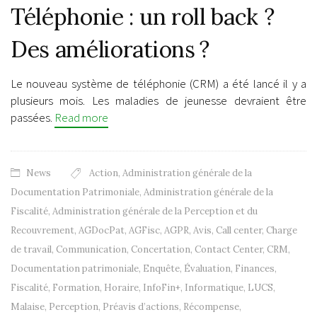
Téléphonie : un roll back ?
Des améliorations ?
Le nouveau système de téléphonie (CRM) a été lancé il y a
plusieurs mois. Les maladies de jeunesse devraient être
passées.
Read more
News
Action
,
Administration générale de la
Documentation Patrimoniale
,
Administration générale de la
Fiscalité
,
Administration générale de la Perception et du
Recouvrement
,
AGDocPat
,
AGFisc
,
AGPR
,
Avis
,
Call center
,
Charge
de travail
,
Communication
,
Concertation
,
Contact Center
,
CRM
,
Documentation patrimoniale
,
Enquête
,
Évaluation
,
Finances
,
Fiscalité
,
Formation
,
Horaire
,
InfoFin+
,
Informatique
,
LUCS
,
Malaise
,
Perception
,
Préavis d’actions
,
Récompense
,