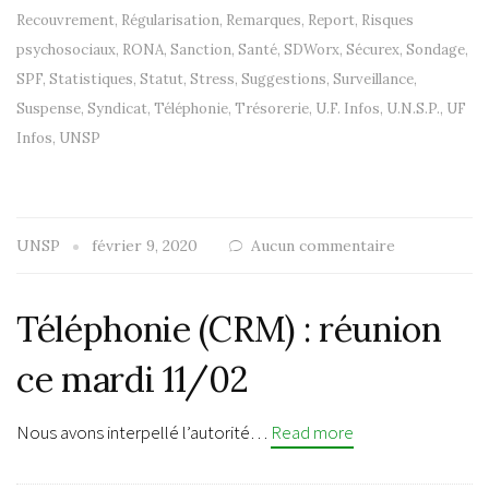
Recouvrement
,
Régularisation
,
Remarques
,
Report
,
Risques
psychosociaux
,
RONA
,
Sanction
,
Santé
,
SDWorx
,
Sécurex
,
Sondage
,
SPF
,
Statistiques
,
Statut
,
Stress
,
Suggestions
,
Surveillance
,
Suspense
,
Syndicat
,
Téléphonie
,
Trésorerie
,
U.F. Infos
,
U.N.S.P.
,
UF
Infos
,
UNSP
UNSP
février 9, 2020
Aucun commentaire
Téléphonie (CRM) : réunion
ce mardi 11/02
Nous avons interpellé l’autorité…
Read more