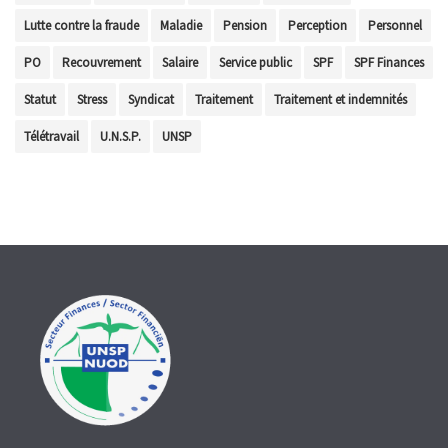
Lutte contre la fraude
Maladie
Pension
Perception
Personnel
PO
Recouvrement
Salaire
Service public
SPF
SPF Finances
Statut
Stress
Syndicat
Traitement
Traitement et indemnités
Télétravail
U.N.S.P.
UNSP