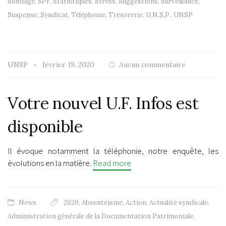
Sondage
,
SPF
,
Statistiques
,
Stress
,
Suggestions
,
Surveillance
,
Suspense
,
Syndicat
,
Téléphonie
,
Trésorerie
,
U.N.S.P.
,
UNSP
UNSP
février 19, 2020
Aucun commentaire
Votre nouvel U.F. Infos est
disponible
Il évoque notamment la téléphonie, notre enquête, les
évolutions en la matière.
Read more
News
2020
,
Absentéisme
,
Action
,
Actualité syndicale
,
Administration générale de la Documentation Patrimoniale
,