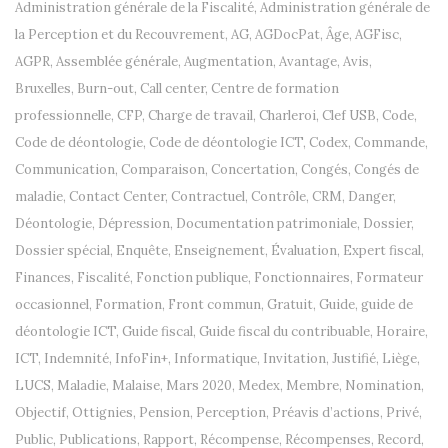
Administration générale de la Fiscalité
,
Administration générale de
la Perception et du Recouvrement
,
AG
,
AGDocPat
,
Âge
,
AGFisc
,
AGPR
,
Assemblée générale
,
Augmentation
,
Avantage
,
Avis
,
Bruxelles
,
Burn-out
,
Call center
,
Centre de formation
professionnelle
,
CFP
,
Charge de travail
,
Charleroi
,
Clef USB
,
Code
,
Code de déontologie
,
Code de déontologie ICT
,
Codex
,
Commande
,
Communication
,
Comparaison
,
Concertation
,
Congés
,
Congés de
maladie
,
Contact Center
,
Contractuel
,
Contrôle
,
CRM
,
Danger
,
Déontologie
,
Dépression
,
Documentation patrimoniale
,
Dossier
,
Dossier spécial
,
Enquête
,
Enseignement
,
Évaluation
,
Expert fiscal
,
Finances
,
Fiscalité
,
Fonction publique
,
Fonctionnaires
,
Formateur
occasionnel
,
Formation
,
Front commun
,
Gratuit
,
Guide
,
guide de
déontologie ICT
,
Guide fiscal
,
Guide fiscal du contribuable
,
Horaire
,
ICT
,
Indemnité
,
InfoFin+
,
Informatique
,
Invitation
,
Justifié
,
Liège
,
LUCS
,
Maladie
,
Malaise
,
Mars 2020
,
Medex
,
Membre
,
Nomination
,
Objectif
,
Ottignies
,
Pension
,
Perception
,
Préavis d’actions
,
Privé
,
Public
,
Publications
,
Rapport
,
Récompense
,
Récompenses
,
Record
,