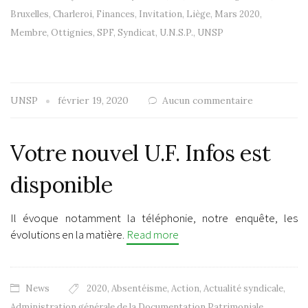
Bruxelles
,
Charleroi
,
Finances
,
Invitation
,
Liège
,
Mars 2020
,
Membre
,
Ottignies
,
SPF
,
Syndicat
,
U.N.S.P.
,
UNSP
UNSP
février 19, 2020
Aucun commentaire
Votre nouvel U.F. Infos est
disponible
Il évoque notamment la téléphonie, notre enquête, les
évolutions en la matière.
Read more
News
2020
,
Absentéisme
,
Action
,
Actualité syndicale
,
Administration générale de la Documentation Patrimoniale
,