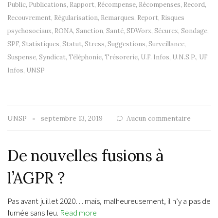
Public
,
Publications
,
Rapport
,
Récompense
,
Récompenses
,
Record
,
Recouvrement
,
Régularisation
,
Remarques
,
Report
,
Risques
psychosociaux
,
RONA
,
Sanction
,
Santé
,
SDWorx
,
Sécurex
,
Sondage
,
SPF
,
Statistiques
,
Statut
,
Stress
,
Suggestions
,
Surveillance
,
Suspense
,
Syndicat
,
Téléphonie
,
Trésorerie
,
U.F. Infos
,
U.N.S.P.
,
UF
Infos
,
UNSP
UNSP
septembre 13, 2019
Aucun commentaire
De nouvelles fusions à
l’AGPR ?
Pas avant juillet 2020… mais, malheureusement, il n’y a pas de
fumée sans feu.
Read more