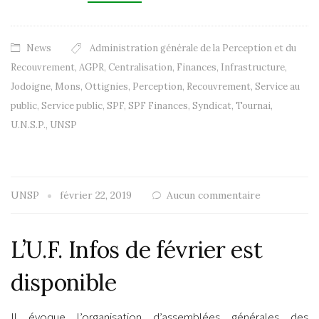
News
Administration générale de la Perception et du
Recouvrement
,
AGPR
,
Centralisation
,
Finances
,
Infrastructure
,
Jodoigne
,
Mons
,
Ottignies
,
Perception
,
Recouvrement
,
Service au
public
,
Service public
,
SPF
,
SPF Finances
,
Syndicat
,
Tournai
,
U.N.S.P.
,
UNSP
UNSP
février 22, 2019
Aucun commentaire
L’U.F. Infos de février est
disponible
Il évoque l’organisation d’assemblées générales des