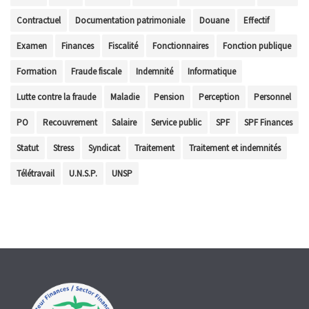
Contractuel
Documentation patrimoniale
Douane
Effectif
Examen
Finances
Fiscalité
Fonctionnaires
Fonction publique
Formation
Fraude fiscale
Indemnité
Informatique
Lutte contre la fraude
Maladie
Pension
Perception
Personnel
PO
Recouvrement
Salaire
Service public
SPF
SPF Finances
Statut
Stress
Syndicat
Traitement
Traitement et indemnités
Télétravail
U.N.S.P.
UNSP