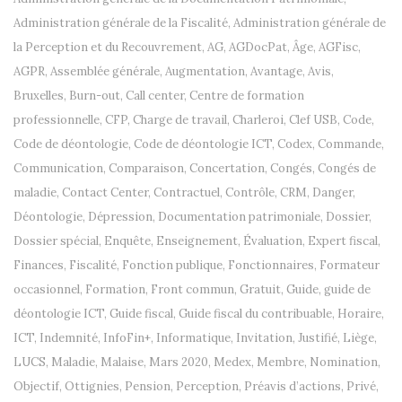
Administration générale de la Fiscalité
,
Administration générale de
la Perception et du Recouvrement
,
AG
,
AGDocPat
,
Âge
,
AGFisc
,
AGPR
,
Assemblée générale
,
Augmentation
,
Avantage
,
Avis
,
Bruxelles
,
Burn-out
,
Call center
,
Centre de formation
professionnelle
,
CFP
,
Charge de travail
,
Charleroi
,
Clef USB
,
Code
,
Code de déontologie
,
Code de déontologie ICT
,
Codex
,
Commande
,
Communication
,
Comparaison
,
Concertation
,
Congés
,
Congés de
maladie
,
Contact Center
,
Contractuel
,
Contrôle
,
CRM
,
Danger
,
Déontologie
,
Dépression
,
Documentation patrimoniale
,
Dossier
,
Dossier spécial
,
Enquête
,
Enseignement
,
Évaluation
,
Expert fiscal
,
Finances
,
Fiscalité
,
Fonction publique
,
Fonctionnaires
,
Formateur
occasionnel
,
Formation
,
Front commun
,
Gratuit
,
Guide
,
guide de
déontologie ICT
,
Guide fiscal
,
Guide fiscal du contribuable
,
Horaire
,
ICT
,
Indemnité
,
InfoFin+
,
Informatique
,
Invitation
,
Justifié
,
Liège
,
LUCS
,
Maladie
,
Malaise
,
Mars 2020
,
Medex
,
Membre
,
Nomination
,
Objectif
,
Ottignies
,
Pension
,
Perception
,
Préavis d’actions
,
Privé
,