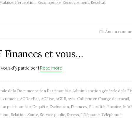
Malaise
,
Perception
,
Récompense
,
Recouvrement
,
Résultat
Aucun comme
F Finances et vous…
ous d’y participer !
Read more
rale de la Documentation Patrimoniale
,
Administration générale de la Fi
couvrement
,
AGDocPat
,
AGFisc
,
AGPR
,
Avis
,
Call center
,
Charge de travail
,
on patrimoniale
,
Enquête
,
Évaluation
,
Finances
,
Fiscalité
,
Horaire
,
Info
ment
,
Relation
,
Santé
,
Service public
,
Stress
,
Téléphone
,
Téléphonie