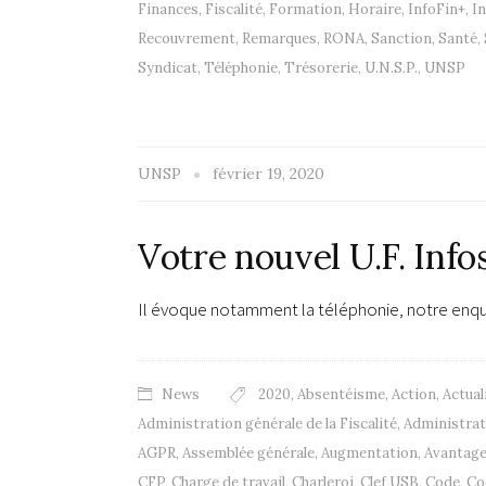
Finances
,
Fiscalité
,
Formation
,
Horaire
,
InfoFin+
,
I
Recouvrement
,
Remarques
,
RONA
,
Sanction
,
Santé
,
Syndicat
,
Téléphonie
,
Trésorerie
,
U.N.S.P.
,
UNSP
UNSP
février 19, 2020
Votre nouvel U.F. Info
Il évoque notamment la téléphonie, notre enquê
News
2020
,
Absentéisme
,
Action
,
Actual
Administration générale de la Fiscalité
,
Administrat
AGPR
,
Assemblée générale
,
Augmentation
,
Avantag
CFP
,
Charge de travail
,
Charleroi
,
Clef USB
,
Code
,
Co