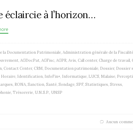
 éclaircie à l’horizon…
more
de la Documentation Patrimoniale
,
Administration générale de la Fiscalit
couvrement
,
AGDocPat
,
AGFisc
,
AGPR
,
Avis
,
Call center
,
Charge de travail
,
n
,
Contact Center
,
CRM
,
Documentation patrimoniale
,
Dossier
,
Dossier s
,
Horaire
,
Identification
,
InfoFin+
,
Informatique
,
LUCS
,
Malaise
,
Percept
arques
,
RONA
,
Sanction
,
Santé
,
Sondage
,
SPF
,
Statistiques
,
Stress
,
phonie
,
Trésorerie
,
U.N.S.P.
,
UNSP
Aucun comme