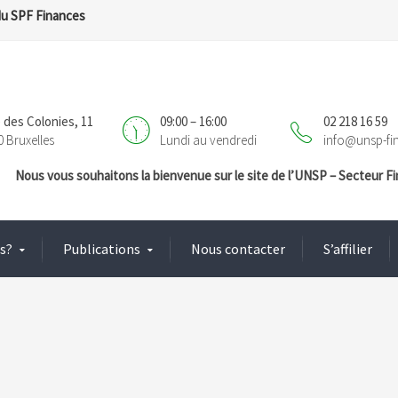
du SPF Finances
 des Colonies, 11
09:00 – 16:00
02 218 16 59
0 Bruxelles
Lundi au vendredi
info@unsp-fi
Nous vous souhaitons la bienvenue sur le site de l’UNSP – Secteur 
s?
Publications
Nous contacter
S’affilier