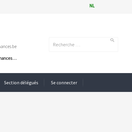
NL
Search for:
nances.be
Finances…
Section délégués
Se connecter