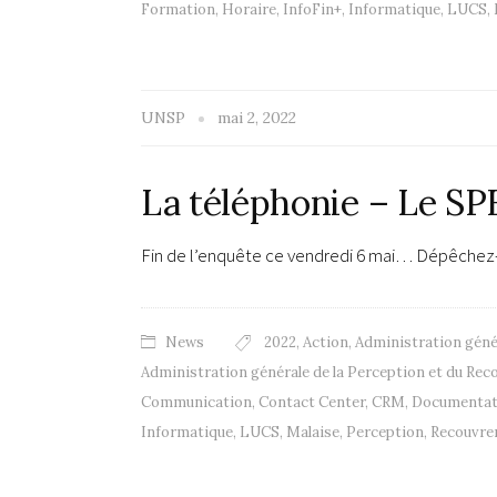
Formation
,
Horaire
,
InfoFin+
,
Informatique
,
LUCS
,
UNSP
mai 2, 2022
La téléphonie – Le SP
Fin de l’enquête ce vendredi 6 mai… Dépêchez-v
News
2022
,
Action
,
Administration géné
Administration générale de la Perception et du Re
Communication
,
Contact Center
,
CRM
,
Documentati
Informatique
,
LUCS
,
Malaise
,
Perception
,
Recouvre