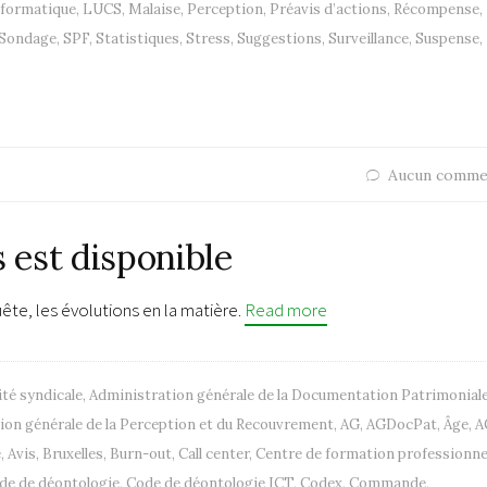
nformatique
,
LUCS
,
Malaise
,
Perception
,
Préavis d’actions
,
Récompense
,
Sondage
,
SPF
,
Statistiques
,
Stress
,
Suggestions
,
Surveillance
,
Suspense
,
Aucun comme
s est disponible
te, les évolutions en la matière.
Read more
ité syndicale
,
Administration générale de la Documentation Patrimonial
ion générale de la Perception et du Recouvrement
,
AG
,
AGDocPat
,
Âge
,
A
e
,
Avis
,
Bruxelles
,
Burn-out
,
Call center
,
Centre de formation professionne
de de déontologie
,
Code de déontologie ICT
,
Codex
,
Commande
,