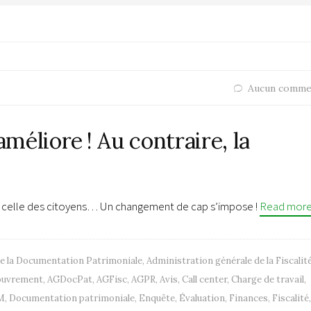
Aucun comme
améliore ! Au contraire, la
et celle des citoyens… Un changement de cap s’impose !
Read mor
de la Documentation Patrimoniale
,
Administration générale de la Fiscalit
couvrement
,
AGDocPat
,
AGFisc
,
AGPR
,
Avis
,
Call center
,
Charge de travail
,
M
,
Documentation patrimoniale
,
Enquête
,
Évaluation
,
Finances
,
Fiscalité
,