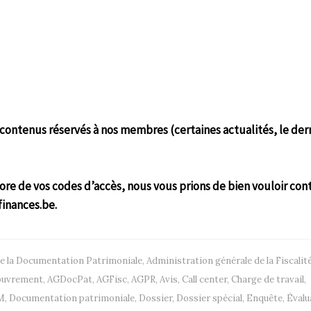
ontenus réservés à nos membres (certaines actualités, le der
ore de vos codes d’accès, nous vous prions de bien vouloir con
finances.be.
de la Documentation Patrimoniale
,
Administration générale de la Fiscalit
couvrement
,
AGDocPat
,
AGFisc
,
AGPR
,
Avis
,
Call center
,
Charge de travail
,
M
,
Documentation patrimoniale
,
Dossier
,
Dossier spécial
,
Enquête
,
Évalu