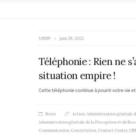
UNSP
juin 28, 2022
Téléphonie : Rien ne s’
situation empire !
Cette téléphonie continue à pourrir votre vie 
News
Action
,
Administration générale 
Administration générale de la Perception et du Re
Communication
,
Concertation
,
Contact Center
,
CR