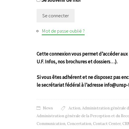
Se connecter
Mot de passe oublié ?
Cette connexion vous permet d’accéder aux c
U.F. Infos, nos brochures et dossiers…).
Si vous êtes adhérent et ne disposez pas enc
le secrétariat fédéral à l’adresse info@unsp-
News
Action
,
Administration générale 
Administration générale de la Perception et du Re
Communication
,
Concertation
,
Contact Center
,
CR