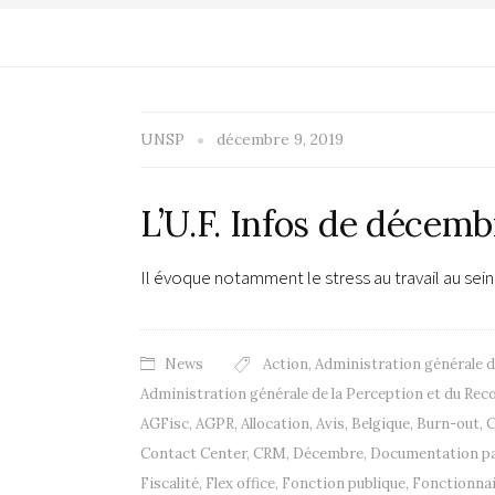
UNSP
décembre 9, 2019
L’U.F. Infos de décemb
Il évoque notamment le stress au travail au sei
News
Action
,
Administration générale 
Administration générale de la Perception et du Re
AGFisc
,
AGPR
,
Allocation
,
Avis
,
Belgique
,
Burn-out
,
C
Contact Center
,
CRM
,
Décembre
,
Documentation pa
Fiscalité
,
Flex office
,
Fonction publique
,
Fonctionna