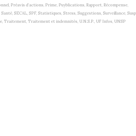
onnel
,
Préavis d’actions
,
Prime
,
Puyblications
,
Rapport
,
Récompense
,
,
Santé
,
SECAL
,
SPF
,
Statistiques
,
Stress
,
Suggestions
,
Surveillance
,
Sus
ie
,
Traitement
,
Traitement et indemnités
,
U.N.S.P.
,
UF Infos
,
UNSP