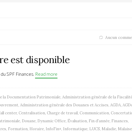
Aucun comme
re est disponible
n du SPF Finances.
Read more
de la Documentation Patrimoniale
,
Administration générale de la Fiscalit
couvrement
,
Administration générale des Douanes et Accises
,
AGDA
,
AGD
all center
,
Centralisation
,
Charge de travail
,
Communication
,
Concertati
trimoniale
,
Douane
,
Dynamic Office
,
Évaluation
,
Fin d'année
,
Finances
,
ires
,
Formation
,
Horaire
,
InfoFin+
,
Informatique
,
LUCS
,
Maladie
,
Malaise