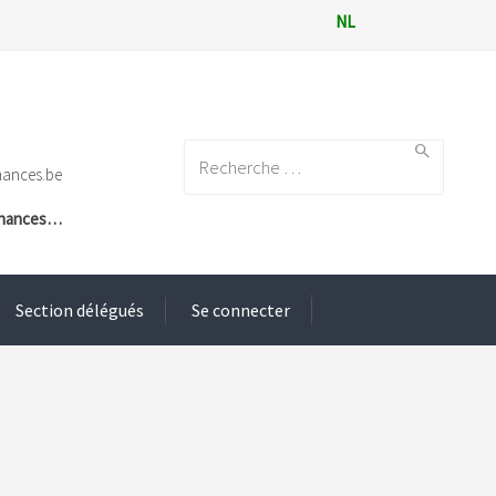
NL
Search for:
nances.be
Finances…
Section délégués
Se connecter