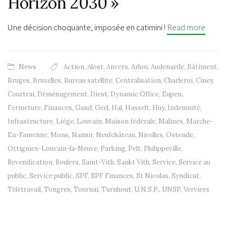
Horizon 2030 »
Une décision choquante, imposée en catimini !
Read more
News
Action
,
Alost
,
Anvers
,
Arlon
,
Audenarde
,
Bâtiment
,
Bruges
,
Bruxelles
,
Bureau satellite
,
Centralisation
,
Charleroi
,
Ciney
,
Courtrai
,
Déménagement
,
Diest
,
Dynamic Office
,
Eupen
,
Fermeture
,
Finances
,
Gand
,
Geel
,
Hal
,
Hasselt
,
Huy
,
Indemnité
,
Infrastructure
,
Liège
,
Louvain
,
Maison fédérale
,
Malines
,
Marche-
En-Famenne
,
Mons
,
Namur
,
Neufchâteau
,
Nivelles
,
Ostende
,
Ottignies-Louvain-la-Neuve
,
Parking
,
Pelt
,
Philippeville
,
Revendication
,
Roulers
,
Saint-Vith
,
Sankt Vith
,
Service
,
Service au
public
,
Service public
,
SPF
,
SPF Finances
,
St Nicolas
,
Syndicat
,
Télétravail
,
Tongres
,
Tournai
,
Turnhout
,
U.N.S.P.
,
UNSP
,
Verviers