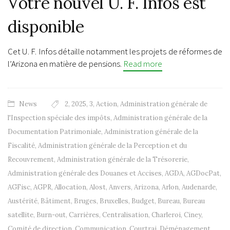
Votre nouvel U. F. Infos est
disponible
Cet U. F. Infos détaille notamment les projets de réformes de
l’Arizona en matière de pensions.
Read more
News
2
,
2025
,
3
,
Action
,
Administration générale de
l'Inspection spéciale des impôts
,
Administration générale de la
Documentation Patrimoniale
,
Administration générale de la
Fiscalité
,
Administration générale de la Perception et du
Recouvrement
,
Administration générale de la Trésorerie
,
Administration générale des Douanes et Accises
,
AGDA
,
AGDocPat
,
AGFisc
,
AGPR
,
Allocation
,
Alost
,
Anvers
,
Arizona
,
Arlon
,
Audenarde
,
Austérité
,
Bâtiment
,
Bruges
,
Bruxelles
,
Budget
,
Bureau
,
Bureau
satellite
,
Burn-out
,
Carrières
,
Centralisation
,
Charleroi
,
Ciney
,
Comité de direction
,
Communication
,
Courtrai
,
Déménagement
,