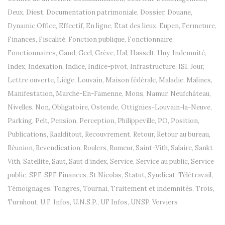
Deux
,
Diest
,
Documentation patrimoniale
,
Dossier
,
Douane
,
Dynamic Office
,
Effectif
,
En ligne
,
État des lieux
,
Eupen
,
Fermeture
,
Finances
,
Fiscalité
,
Fonction publique
,
Fonctionnaire
,
Fonctionnaires
,
Gand
,
Geel
,
Grève
,
Hal
,
Hasselt
,
Huy
,
Indemnité
,
Index
,
Indexation
,
Indice
,
Indice-pivot
,
Infrastructure
,
ISI
,
Jour
,
Lettre ouverte
,
Liège
,
Louvain
,
Maison fédérale
,
Maladie
,
Malines
,
Manifestation
,
Marche-En-Famenne
,
Mons
,
Namur
,
Neufchâteau
,
Nivelles
,
Non
,
Obligatoire
,
Ostende
,
Ottignies-Louvain-la-Neuve
,
Parking
,
Pelt
,
Pension
,
Perception
,
Philippeville
,
PO
,
Position
,
Publications
,
Raalditout
,
Recouvrement
,
Retour
,
Retour au bureau
,
Réunion
,
Revendication
,
Roulers
,
Rumeur
,
Saint-Vith
,
Salaire
,
Sankt
Vith
,
Satellite
,
Saut
,
Saut d’index
,
Service
,
Service au public
,
Service
public
,
SPF
,
SPF Finances
,
St Nicolas
,
Statut
,
Syndicat
,
Télétravail
,
Témoignages
,
Tongres
,
Tournai
,
Traitement et indemnités
,
Trois
,
Turnhout
,
U.F. Infos
,
U.N.S.P.
,
UF Infos
,
UNSP
,
Verviers