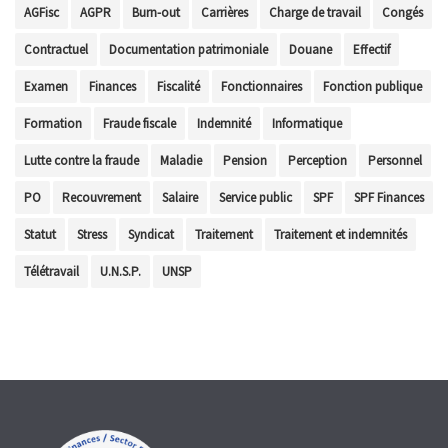
AGFisc
AGPR
Burn-out
Carrières
Charge de travail
Congés
Contractuel
Documentation patrimoniale
Douane
Effectif
Examen
Finances
Fiscalité
Fonctionnaires
Fonction publique
Formation
Fraude fiscale
Indemnité
Informatique
Lutte contre la fraude
Maladie
Pension
Perception
Personnel
PO
Recouvrement
Salaire
Service public
SPF
SPF Finances
Statut
Stress
Syndicat
Traitement
Traitement et indemnités
Télétravail
U.N.S.P.
UNSP