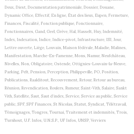
Deux
,
Diest
,
Documentation patrimoniale
,
Dossier
,
Douane
,
Dynamic Office
,
Effectif
,
En ligne
,
État des lieux
,
Eupen
,
Fermeture
,
Finances
,
Fiscalité
,
Fonction publique
,
Fonctionnaire
,
Fonctionnaires
,
Gand
,
Geel
,
Grève
,
Hal
,
Hasselt
,
Huy
,
Indemnité
,
Index
,
Indexation
,
Indice
,
Indice-pivot
,
Infrastructure
,
ISI
,
Jour
,
Lettre ouverte
,
Liège
,
Louvain
,
Maison fédérale
,
Maladie
,
Malines
,
Manifestation
,
Marche-En-Famenne
,
Mons
,
Namur
,
Neufchâteau
,
Nivelles
,
Non
,
Obligatoire
,
Ostende
,
Ottignies-Louvain-la-Neuve
,
Parking
,
Pelt
,
Pension
,
Perception
,
Philippeville
,
PO
,
Position
,
Publications
,
Raalditout
,
Recouvrement
,
Retour
,
Retour au bureau
,
Réunion
,
Revendication
,
Roulers
,
Rumeur
,
Saint-Vith
,
Salaire
,
Sankt
Vith
,
Satellite
,
Saut
,
Saut d’index
,
Service
,
Service au public
,
Service
public
,
SPF
,
SPF Finances
,
St Nicolas
,
Statut
,
Syndicat
,
Télétravail
,
Témoignages
,
Tongres
,
Tournai
,
Traitement et indemnités
,
Trois
,
Turnhout
,
U.F. Infos
,
U.N.S.P.
,
UF Infos
,
UNSP
,
Verviers