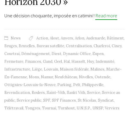
Horizon 2030 »
Une décision choquante, imposée en catimini !
Read more
News
Action
,
Alost
,
Anvers
,
Arlon
,
Audenarde
,
Bâtiment
,
Bruges
,
Bruxelles
,
Bureau satellite
,
Centralisation
,
Charleroi
,
Ciney
,
Courtrai
,
Déménagement
,
Diest
,
Dynamic Office
,
Eupen
,
Fermeture
,
Finances
,
Gand
,
Geel
,
Hal
,
Hasselt
,
Huy
,
Indemnité
,
Infrastructure
,
Liège
,
Louvain
,
Maison fédérale
,
Malines
,
Marche-
En-Famenne
,
Mons
,
Namur
,
Neufchâteau
,
Nivelles
,
Ostende
,
Ottignies-Louvain-la-Neuve
,
Parking
,
Pelt
,
Philippeville
,
Revendication
,
Roulers
,
Saint-Vith
,
Sankt Vith
,
Service
,
Service au
public
,
Service public
,
SPF
,
SPF Finances
,
St Nicolas
,
Syndicat
,
Télétravail
,
Tongres
,
Tournai
,
Turnhout
,
U.N.S.P.
,
UNSP
,
Verviers