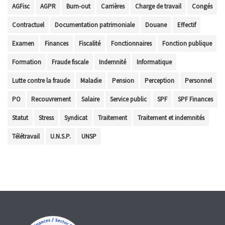
AGFisc
AGPR
Burn-out
Carrières
Charge de travail
Congés
Contractuel
Documentation patrimoniale
Douane
Effectif
Examen
Finances
Fiscalité
Fonctionnaires
Fonction publique
Formation
Fraude fiscale
Indemnité
Informatique
Lutte contre la fraude
Maladie
Pension
Perception
Personnel
PO
Recouvrement
Salaire
Service public
SPF
SPF Finances
Statut
Stress
Syndicat
Traitement
Traitement et indemnités
Télétravail
U.N.S.P.
UNSP