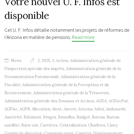
Votre nouvel U. F. Infos est
disponible
Cet U. F. Infos détaille notamment les projets de réformes de
l’Arizona en matière de pensions.
Read more
News
2
,
2025
,
3
,
Action
,
Administration générale de
l'Inspection spéciale des impôts
,
Administration générale de la
Documentation Patrimoniale
,
Administration générale de la
Fiscalité
,
Administration générale de la Perception et du
Recouvrement
,
Administration générale de la Trésorerie
,
Administration générale des Douanes et Accises
,
AGDA
,
AGDocPat
,
AGFisc
,
AGPR
,
Allocation
,
Alost
,
Anvers
,
Arizona
,
Arlon
,
Audenarde
,
Austérité
,
Bâtiment
,
Bruges
,
Bruxelles
,
Budget
,
Bureau
,
Bureau
satellite
,
Burn-out
,
Carrières
,
Centralisation
,
Charleroi
,
Ciney
,
Comité de direction
,
Communication
,
Courtrai
,
Déménagement
,