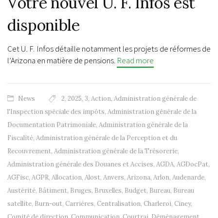
Votre nouvel U. F. Infos est
disponible
Cet U. F. Infos détaille notamment les projets de réformes de
l’Arizona en matière de pensions.
Read more
News
2
,
2025
,
3
,
Action
,
Administration générale de
l'Inspection spéciale des impôts
,
Administration générale de la
Documentation Patrimoniale
,
Administration générale de la
Fiscalité
,
Administration générale de la Perception et du
Recouvrement
,
Administration générale de la Trésorerie
,
Administration générale des Douanes et Accises
,
AGDA
,
AGDocPat
,
AGFisc
,
AGPR
,
Allocation
,
Alost
,
Anvers
,
Arizona
,
Arlon
,
Audenarde
,
Austérité
,
Bâtiment
,
Bruges
,
Bruxelles
,
Budget
,
Bureau
,
Bureau
satellite
,
Burn-out
,
Carrières
,
Centralisation
,
Charleroi
,
Ciney
,
Comité de direction
,
Communication
,
Courtrai
,
Déménagement
,