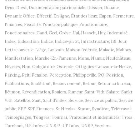
Deux
,
Diest
,
Documentation patrimoniale
,
Dossier
,
Douane
,
Dynamic Office
,
Effectif
,
En ligne
,
État des lieux
,
Eupen
,
Fermeture
,
Finances
,
Fiscalité
,
Fonction publique
,
Fonctionnaire
,
Fonctionnaires
,
Gand
,
Geel
,
Grève
,
Hal
,
Hasselt
,
Huy
,
Indemnité
,
Index
,
Indexation
,
Indice
,
Indice-pivot
,
Infrastructure
,
ISI
,
Jour
,
Lettre ouverte
,
Liège
,
Louvain
,
Maison fédérale
,
Maladie
,
Malines
,
Manifestation
,
Marche-En-Famenne
,
Mons
,
Namur
,
Neufchâteau
,
Nivelles
,
Non
,
Obligatoire
,
Ostende
,
Ottignies-Louvain-la-Neuve
,
Parking
,
Pelt
,
Pension
,
Perception
,
Philippeville
,
PO
,
Position
,
Publications
,
Raalditout
,
Recouvrement
,
Retour
,
Retour au bureau
,
Réunion
,
Revendication
,
Roulers
,
Rumeur
,
Saint-Vith
,
Salaire
,
Sankt
Vith
,
Satellite
,
Saut
,
Saut d’index
,
Service
,
Service au public
,
Service
public
,
SPF
,
SPF Finances
,
St Nicolas
,
Statut
,
Syndicat
,
Télétravail
,
Témoignages
,
Tongres
,
Tournai
,
Traitement et indemnités
,
Trois
,
Turnhout
,
U.F. Infos
,
U.N.S.P.
,
UF Infos
,
UNSP
,
Verviers