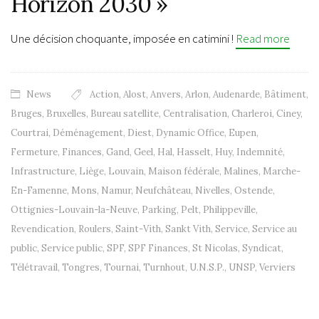
Horizon 2030 »
Une décision choquante, imposée en catimini !
Read more
News
Action
,
Alost
,
Anvers
,
Arlon
,
Audenarde
,
Bâtiment
,
Bruges
,
Bruxelles
,
Bureau satellite
,
Centralisation
,
Charleroi
,
Ciney
,
Courtrai
,
Déménagement
,
Diest
,
Dynamic Office
,
Eupen
,
Fermeture
,
Finances
,
Gand
,
Geel
,
Hal
,
Hasselt
,
Huy
,
Indemnité
,
Infrastructure
,
Liège
,
Louvain
,
Maison fédérale
,
Malines
,
Marche-
En-Famenne
,
Mons
,
Namur
,
Neufchâteau
,
Nivelles
,
Ostende
,
Ottignies-Louvain-la-Neuve
,
Parking
,
Pelt
,
Philippeville
,
Revendication
,
Roulers
,
Saint-Vith
,
Sankt Vith
,
Service
,
Service au
public
,
Service public
,
SPF
,
SPF Finances
,
St Nicolas
,
Syndicat
,
Télétravail
,
Tongres
,
Tournai
,
Turnhout
,
U.N.S.P.
,
UNSP
,
Verviers