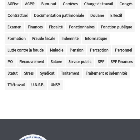
AGFisc
AGPR
Burn-out
Carrières
Charge de travail
Congés
Contractuel
Documentation patrimoniale
Douane
Effectif
Examen
Finances
Fiscalité
Fonctionnaires
Fonction publique
Formation
Fraude fiscale
Indemnité
Informatique
Lutte contre la fraude
Maladie
Pension
Perception
Personnel
PO
Recouvrement
Salaire
Service public
SPF
SPF Finances
Statut
Stress
Syndicat
Traitement
Traitement et indemnités
Télétravail
U.N.S.P.
UNSP