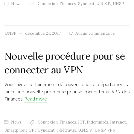
News
Connexion
,
Finances
,
Syndicat
,
U.N.S.P.
,
UNSP
UNSP
décembre 21, 2017
Aucun commentaire
Nouvelle procédure pour se
connecter au VPN
Vous avez certainement découvert que le département a
lancé une nouvelle procédure pour se connecter au VPN des
Finances.
Read more
News
Connexion
,
Finances
,
ICT
,
Indemnités
,
Intranet
,
Smartphone
,
SPF
,
Syndicat
,
Télétravail
,
U.N.S.P.
,
UNSP
,
VPN