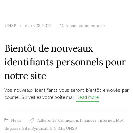
UNSP
mars 28, 2017
Aucun commentaire
Bientôt de nouveaux
identifiants personnels pour
notre site
Vos nouveaux identifiants vous seront bientôt envoyés par
courriel. Surveillez votre boîte mail.
Read more
News
Adhérents
,
Connexion
,
Finances
,
Internet
,
Mot
de passe
,
Site
,
Syndicat
,
U.N.S.P.
,
UNSP