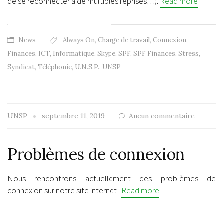
de se reconnecter à de multiples reprises…).
Read more
News
Always On
,
Charge de travail
,
Connexion
,
Finances
,
ICT
,
Informatique
,
Skype
,
SPF
,
SPF Finances
,
Stress
,
Syndicat
,
Téléphonie
,
U.N.S.P.
,
UNSP
UNSP
septembre 11, 2019
Aucun commentaire
Problèmes de connexion
Nous rencontrons actuellement des problèmes de
connexion sur notre site internet !
Read more