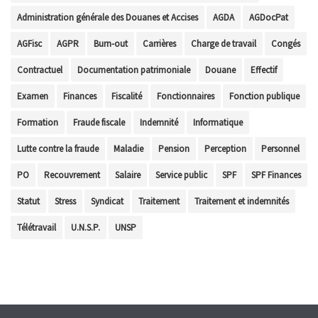
Administration générale des Douanes et Accises
AGDA
AGDocPat
AGFisc
AGPR
Burn-out
Carrières
Charge de travail
Congés
Contractuel
Documentation patrimoniale
Douane
Effectif
Examen
Finances
Fiscalité
Fonctionnaires
Fonction publique
Formation
Fraude fiscale
Indemnité
Informatique
Lutte contre la fraude
Maladie
Pension
Perception
Personnel
PO
Recouvrement
Salaire
Service public
SPF
SPF Finances
Statut
Stress
Syndicat
Traitement
Traitement et indemnités
Télétravail
U.N.S.P.
UNSP