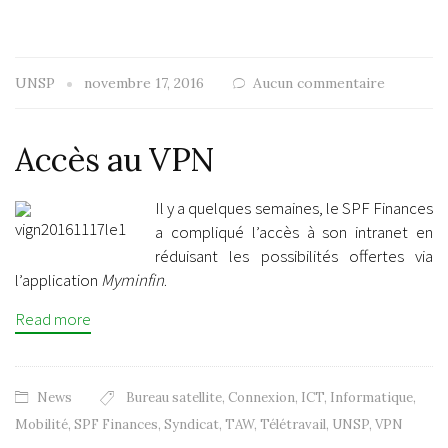
UNSP
novembre 17, 2016
Aucun commentaire
Accès au VPN
Il y a quelques semaines, le SPF Finances
a compliqué l’accès à son intranet en
réduisant les possibilités offertes via
l’application
Myminfin
.
Read more
News
Bureau satellite
,
Connexion
,
ICT
,
Informatique
,
Mobilité
,
SPF Finances
,
Syndicat
,
TAW
,
Télétravail
,
UNSP
,
VPN