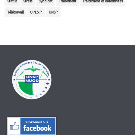
Statut
Stress
Syndicat
Traitement
Traitement et indemnités
Télétravail
U.N.S.P.
UNSP