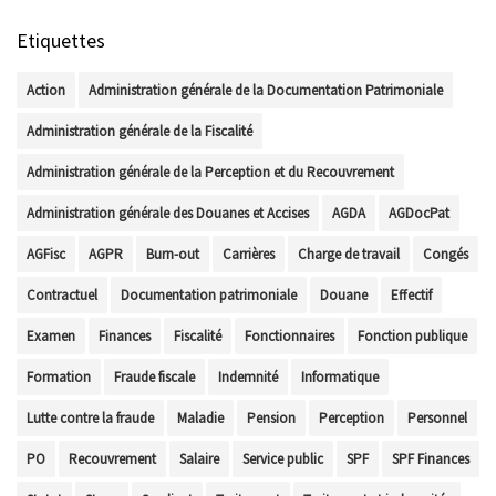
Etiquettes
Action
Administration générale de la Documentation Patrimoniale
Administration générale de la Fiscalité
Administration générale de la Perception et du Recouvrement
Administration générale des Douanes et Accises
AGDA
AGDocPat
AGFisc
AGPR
Burn-out
Carrières
Charge de travail
Congés
Contractuel
Documentation patrimoniale
Douane
Effectif
Examen
Finances
Fiscalité
Fonctionnaires
Fonction publique
Formation
Fraude fiscale
Indemnité
Informatique
Lutte contre la fraude
Maladie
Pension
Perception
Personnel
PO
Recouvrement
Salaire
Service public
SPF
SPF Finances