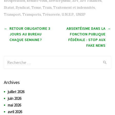
Récupération
,
Rendez-vous
,
Service public
,
SPF
,
SPF Finances
,
Statut
,
Syndicat
,
Tenue
,
Train
,
Traitement et indemnités
,
Transport
,
Transports
,
Trésorerie
,
U.N.S.P.
,
UNSP
Post navigation
←
→
RETOUR OBLIGATOIRE 3
ABSENTÉISME DANS LA
JOURS AU BUREAU
FONCTION PUBLIQUE
CHAQUE SEMAINE ?
FÉDÉRALE : STOP AUX
FAKE NEWS
Recherche:
Archives
juillet 2026
juin 2026
mai 2026
avril 2026