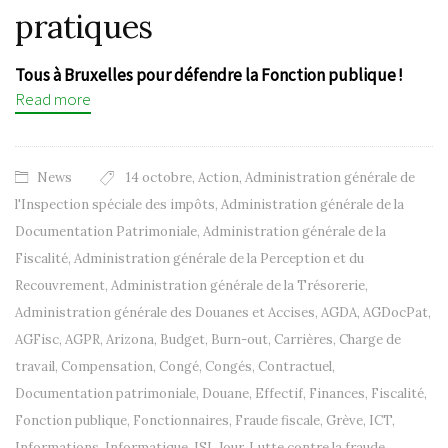
pratiques
Tous à Bruxelles pour défendre la Fonction publique !
Read more
News
14 octobre
,
Action
,
Administration générale de
l'Inspection spéciale des impôts
,
Administration générale de la
Documentation Patrimoniale
,
Administration générale de la
Fiscalité
,
Administration générale de la Perception et du
Recouvrement
,
Administration générale de la Trésorerie
,
Administration générale des Douanes et Accises
,
AGDA
,
AGDocPat
,
AGFisc
,
AGPR
,
Arizona
,
Budget
,
Burn-out
,
Carrières
,
Charge de
travail
,
Compensation
,
Congé
,
Congés
,
Contractuel
,
Documentation patrimoniale
,
Douane
,
Effectif
,
Finances
,
Fiscalité
,
Fonction publique
,
Fonctionnaires
,
Fraude fiscale
,
Grève
,
ICT
,
Informations
,
Informatique
,
ISI
,
Jour
,
Lutte contre la fraude
,