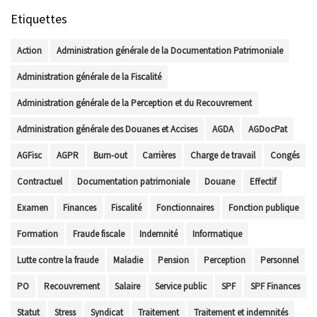
Etiquettes
Action
Administration générale de la Documentation Patrimoniale
Administration générale de la Fiscalité
Administration générale de la Perception et du Recouvrement
Administration générale des Douanes et Accises
AGDA
AGDocPat
AGFisc
AGPR
Burn-out
Carrières
Charge de travail
Congés
Contractuel
Documentation patrimoniale
Douane
Effectif
Examen
Finances
Fiscalité
Fonctionnaires
Fonction publique
Formation
Fraude fiscale
Indemnité
Informatique
Lutte contre la fraude
Maladie
Pension
Perception
Personnel
PO
Recouvrement
Salaire
Service public
SPF
SPF Finances
Statut
Stress
Syndicat
Traitement
Traitement et indemnités