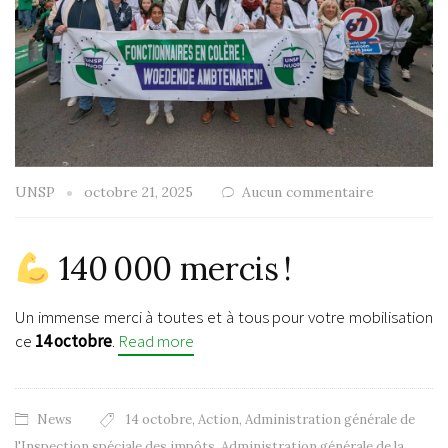
UNSP
octobre 21, 2025
Aucun commentaire
140 000 mercis !
Un immense merci à toutes et à tous pour votre mobilisation
ce
14 octobre
.
Read more
News
14 octobre
,
Action
,
Administration générale de
l'Inspection spéciale des impôts
,
Administration générale de la