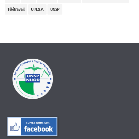
Télétravail
U.N.S.P.
UNSP