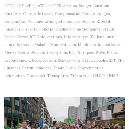
AGDA
,
AGDocPat
,
AGFisc
,
AGPR
,
Arizona
,
Budget
,
Burn-out
,
Carrières
,
Charge de travail
,
Compensation
,
Congé
,
Congés
,
Contractuel
,
Documentation patrimoniale
,
Douane
,
Effectif
,
Finances
,
Fiscalité
,
Fonction publique
,
Fonctionnaires
,
Fraude
fiscale
,
Grève
,
ICT
,
Informations
,
Informatique
,
ISI
,
Jour
,
Lutte
contre la fraude
,
Maladie
,
Manifestation
,
Manifestation nationale
,
Medex
,
Merci
,
Pension
,
Perception
,
PO
,
Pratiques
,
Privé
,
Public
,
Recouvrement
,
Récupération
,
Rendez-vous
,
Service public
,
SPF
,
SPF
Finances
,
Statut
,
Syndicat
,
Tenue
,
Train
,
Traitement et
indemnités
,
Transport
,
Transports
,
Trésorerie
,
U.N.S.P.
,
UNSP