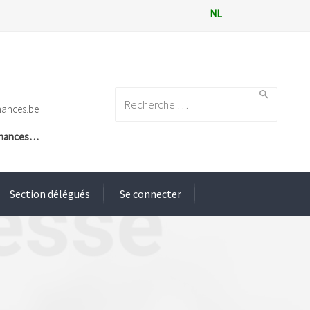
NL
Search for:
nances.be
Finances…
Section délégués
Se connecter