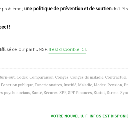
le problème ;
une politique de prévention et de soutien
doit êtr
pect !
ffusé ce jour par l’UNSP.
Il est disponible ICI
.
Burn-out
,
Codex
,
Comparaison
,
Congés
,
Congés de maladie
,
Contractuel
,
,
Fonction publique
,
Fonctionnaires
,
Justifié
,
Maladie
,
Medex
,
Pension
,
Pr
es psychosociaux
,
Santé
,
Sécurex
,
SPF
,
SPF Finances
,
Statut
,
Stress
,
Syn
VOTRE NOUVEL U. F. INFOS EST DISPONI