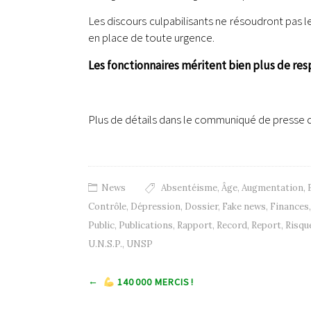
Les discours culpabilisants ne résoudront pas 
en place de toute urgence.
Les fonctionnaires méritent bien plus de res
.
Plus de détails dans le communiqué de presse di
News
Absentéisme
,
Âge
,
Augmentation
,
Contrôle
,
Dépression
,
Dossier
,
Fake news
,
Finances
Public
,
Publications
,
Rapport
,
Record
,
Report
,
Risqu
U.N.S.P.
,
UNSP
Post navigation
←
140 000 MERCIS !