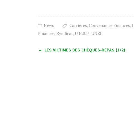
News
Carrières
,
Convenance
,
Finances
,
I
Finances
,
Syndicat
,
U.N.S.P.
,
UNSP
Post navigation
←
LES VICTIMES DES CHÈQUES-REPAS (1/2)