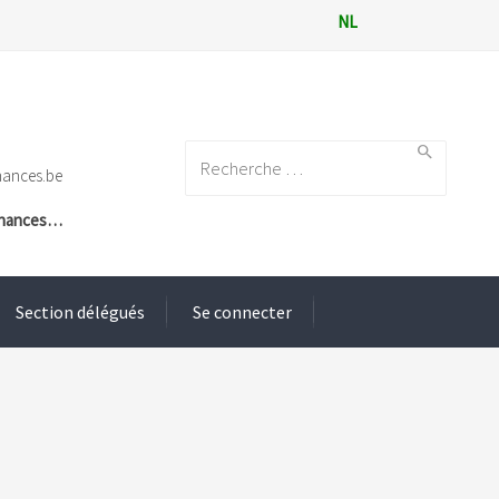
NL
Search for:
nances.be
Finances…
Section délégués
Se connecter