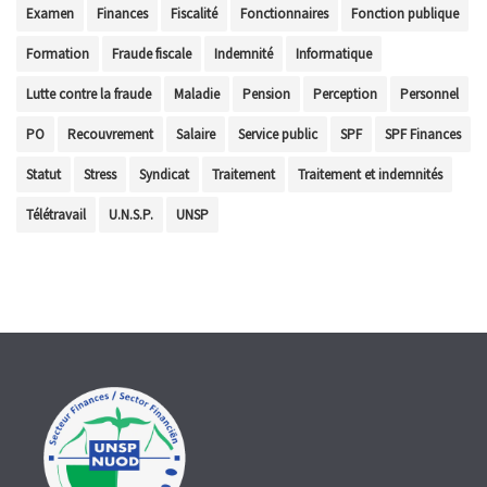
Examen
Finances
Fiscalité
Fonctionnaires
Fonction publique
Formation
Fraude fiscale
Indemnité
Informatique
Lutte contre la fraude
Maladie
Pension
Perception
Personnel
PO
Recouvrement
Salaire
Service public
SPF
SPF Finances
Statut
Stress
Syndicat
Traitement
Traitement et indemnités
Télétravail
U.N.S.P.
UNSP