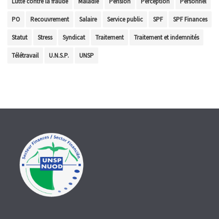
Lutte contre la fraude
Maladie
Pension
Perception
Personnel
PO
Recouvrement
Salaire
Service public
SPF
SPF Finances
Statut
Stress
Syndicat
Traitement
Traitement et indemnités
Télétravail
U.N.S.P.
UNSP