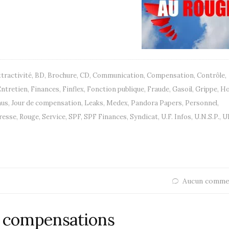
ttractivité
,
BD
,
Brochure
,
CD
,
Communication
,
Compensation
,
Contrôle
,
ntretien
,
Finances
,
Finflex
,
Fonction publique
,
Fraude
,
Gasoil
,
Grippe
,
Ho
nus
,
Jour de compensation
,
Leaks
,
Medex
,
Pandora Papers
,
Personnel
,
resse
,
Rouge
,
Service
,
SPF
,
SPF Finances
,
Syndicat
,
U.F. Infos
,
U.N.S.P.
,
U
Aucun comme
e compensations