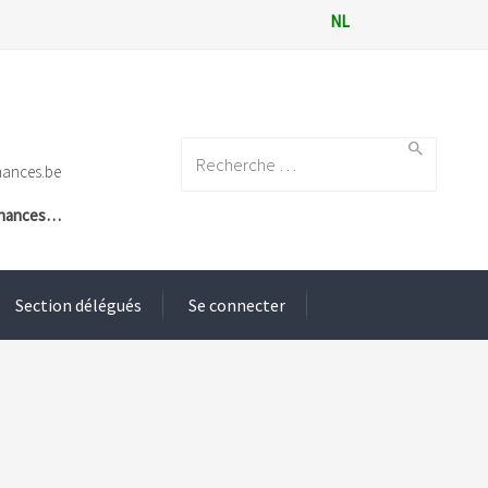
NL
Search for:
nances.be
Finances…
Section délégués
Se connecter