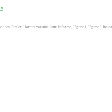
re
nances
,
Finflex
,
Horaire variable
,
Jour
,
Réforme
,
Régime 1
,
Régime 2
,
Repor