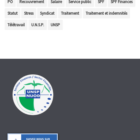
PO
Recouvrement
Salaire
Service public
SPF
SPF Finances
Statut
Stress
Syndicat
Traitement
Traitement et indemnités
Télétravail
U.N.S.P.
UNSP