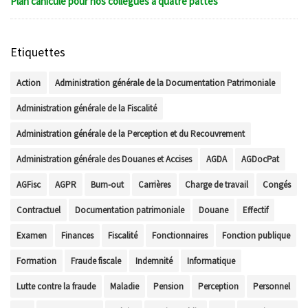
Plan canicule pour nos collègues à quatre pattes
Etiquettes
Action
Administration générale de la Documentation Patrimoniale
Administration générale de la Fiscalité
Administration générale de la Perception et du Recouvrement
Administration générale des Douanes et Accises
AGDA
AGDocPat
AGFisc
AGPR
Burn-out
Carrières
Charge de travail
Congés
Contractuel
Documentation patrimoniale
Douane
Effectif
Examen
Finances
Fiscalité
Fonctionnaires
Fonction publique
Formation
Fraude fiscale
Indemnité
Informatique
Lutte contre la fraude
Maladie
Pension
Perception
Personnel