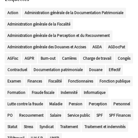
Action
Administration générale de la Documentation Patrimoniale
Administration générale de la Fiscalité
Administration générale de la Perception et du Recouvrement
Administration générale des Douanes et Accises
AGDA
AGDocPat
AGFisc
AGPR
Burn-out
Carrières
Charge de travail
Congés
Contractuel
Documentation patrimoniale
Douane
Effectif
Examen
Finances
Fiscalité
Fonctionnaires
Fonction publique
Formation
Fraude fiscale
Indemnité
Informatique
Lutte contre la fraude
Maladie
Pension
Perception
Personnel
PO
Recouvrement
Salaire
Service public
SPF
SPF Finances
Statut
Stress
Syndicat
Traitement
Traitement et indemnités