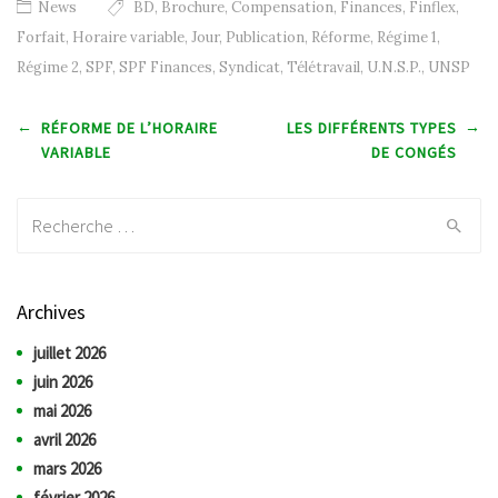
News
BD
,
Brochure
,
Compensation
,
Finances
,
Finflex
,
Forfait
,
Horaire variable
,
Jour
,
Publication
,
Réforme
,
Régime 1
,
Régime 2
,
SPF
,
SPF Finances
,
Syndicat
,
Télétravail
,
U.N.S.P.
,
UNSP
Post navigation
←
→
RÉFORME DE L’HORAIRE
LES DIFFÉRENTS TYPES
VARIABLE
DE CONGÉS
Recherche:
Archives
juillet 2026
juin 2026
mai 2026
avril 2026
mars 2026
février 2026