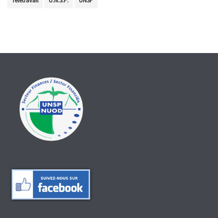
Télétravail
U.N.S.P.
UNSP