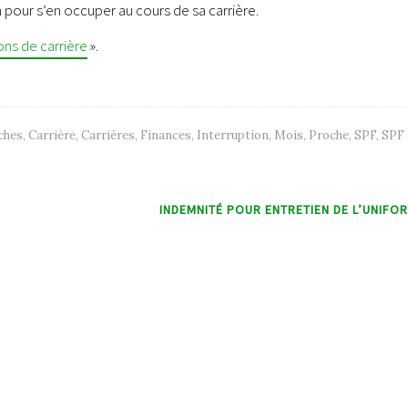
 pour s’en occuper au cours de sa carrière.
ons de carrière
».
ches
,
Carrière
,
Carrières
,
Finances
,
Interruption
,
Mois
,
Proche
,
SPF
,
SPF
INDEMNITÉ POUR ENTRETIEN DE L’UNIFO