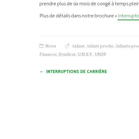
prendre plus de six mois de congé à temps plein
Plus de détails dans notre brochure «
Interrupti
News
Aidant
,
Aidant proche
,
Aidants pro
Finances
,
Syndicat
,
U.N.S.P.
,
UNSP
Post navigation
←
INTERRUPTIONS DE CARRIÈRE