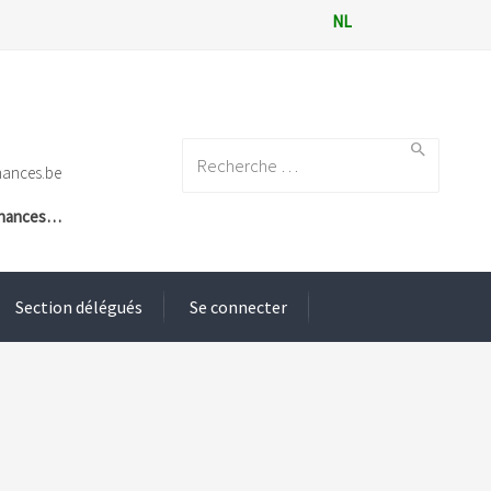
NL
Search for:
nances.be
Finances…
Section délégués
Se connecter