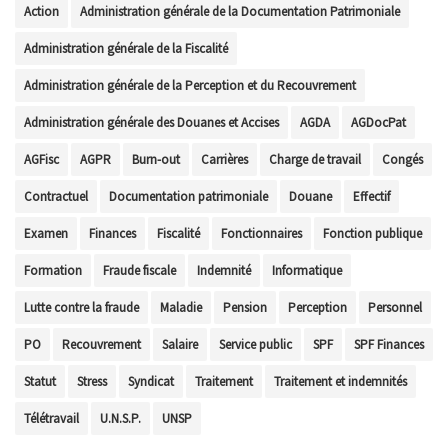
Action
Administration générale de la Documentation Patrimoniale
Administration générale de la Fiscalité
Administration générale de la Perception et du Recouvrement
Administration générale des Douanes et Accises
AGDA
AGDocPat
AGFisc
AGPR
Burn-out
Carrières
Charge de travail
Congés
Contractuel
Documentation patrimoniale
Douane
Effectif
Examen
Finances
Fiscalité
Fonctionnaires
Fonction publique
Formation
Fraude fiscale
Indemnité
Informatique
Lutte contre la fraude
Maladie
Pension
Perception
Personnel
PO
Recouvrement
Salaire
Service public
SPF
SPF Finances
Statut
Stress
Syndicat
Traitement
Traitement et indemnités
Télétravail
U.N.S.P.
UNSP