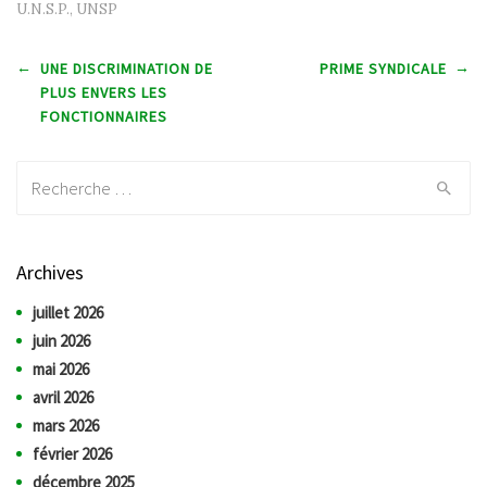
U.N.S.P.
,
UNSP
Post navigation
←
→
UNE DISCRIMINATION DE
PRIME SYNDICALE
PLUS ENVERS LES
FONCTIONNAIRES
Recherche:
Archives
juillet 2026
juin 2026
mai 2026
avril 2026
mars 2026
février 2026
décembre 2025